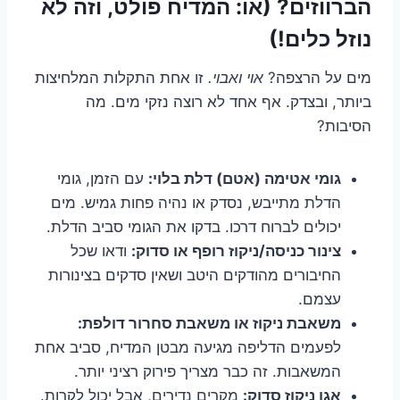
הברווזים? (או: המדיח פולט, וזה לא
נוזל כלים!)
מים על הרצפה?
אוי ואבוי.
זו אחת התקלות המלחיצות
ביותר, ובצדק. אף אחד לא רוצה נזקי מים. מה
הסיבות?
גומי אטימה (אטם) דלת בלוי:
עם הזמן, גומי
הדלת מתייבש, נסדק או נהיה פחות גמיש. מים
יכולים לברוח דרכו. בדקו את הגומי סביב הדלת.
צינור כניסה/ניקוז רופף או סדוק:
ודאו שכל
החיבורים מהודקים היטב ושאין סדקים בצינורות
עצמם.
משאבת ניקוז או משאבת סחרור דולפת:
לפעמים הדליפה מגיעה מבטן המדיח, סביב אחת
המשאבות. זה כבר מצריך פירוק רציני יותר.
אגן ניקוז סדוק:
מקרים נדירים, אבל יכול לקרות.