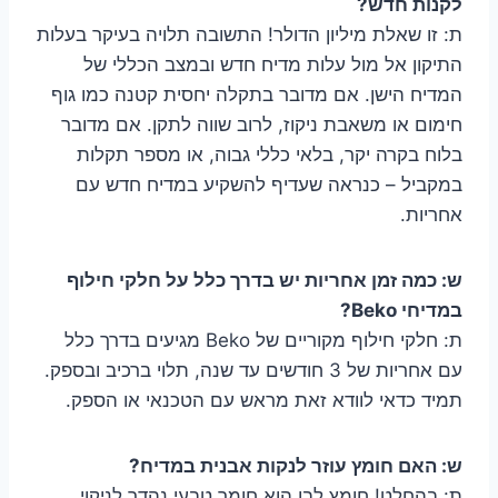
לקנות חדש?
ת: זו שאלת מיליון הדולר! התשובה תלויה בעיקר בעלות
התיקון אל מול עלות מדיח חדש ובמצב הכללי של
המדיח הישן. אם מדובר בתקלה יחסית קטנה כמו גוף
חימום או משאבת ניקוז, לרוב שווה לתקן. אם מדובר
בלוח בקרה יקר, בלאי כללי גבוה, או מספר תקלות
במקביל – כנראה שעדיף להשקיע במדיח חדש עם
אחריות.
ש: כמה זמן אחריות יש בדרך כלל על חלקי חילוף
במדיחי Beko?
ת: חלקי חילוף מקוריים של Beko מגיעים בדרך כלל
עם אחריות של 3 חודשים עד שנה, תלוי ברכיב ובספק.
תמיד כדאי לוודא זאת מראש עם הטכנאי או הספק.
ש: האם חומץ עוזר לנקות אבנית במדיח?
ת: בהחלט! חומץ לבן הוא חומר טבעי נהדר לניקוי