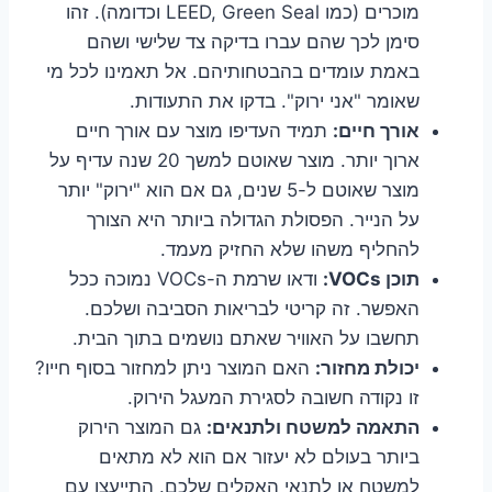
מוכרים (כמו LEED, Green Seal וכדומה). זהו
סימן לכך שהם עברו בדיקה צד שלישי ושהם
באמת עומדים בהבטחותיהם. אל תאמינו לכל מי
שאומר "אני ירוק". בדקו את התעודות.
אורך חיים:
תמיד העדיפו מוצר עם אורך חיים
ארוך יותר. מוצר שאוטם למשך 20 שנה עדיף על
מוצר שאוטם ל-5 שנים, גם אם הוא "ירוק" יותר
על הנייר. הפסולת הגדולה ביותר היא הצורך
להחליף משהו שלא החזיק מעמד.
תוכן VOCs:
ודאו שרמת ה-VOCs נמוכה ככל
האפשר. זה קריטי לבריאות הסביבה ושלכם.
תחשבו על האוויר שאתם נושמים בתוך הבית.
יכולת מחזור:
האם המוצר ניתן למחזור בסוף חייו?
זו נקודה חשובה לסגירת המעגל הירוק.
התאמה למשטח ולתנאים:
גם המוצר הירוק
ביותר בעולם לא יעזור אם הוא לא מתאים
למשטח או לתנאי האקלים שלכם. התייעצו עם