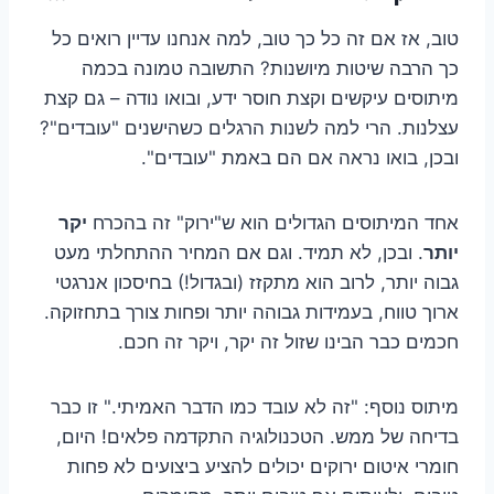
טוב, אז אם זה כל כך טוב, למה אנחנו עדיין רואים כל
כך הרבה שיטות מיושנות? התשובה טמונה בכמה
מיתוסים עיקשים וקצת חוסר ידע, ובואו נודה – גם קצת
עצלנות. הרי למה לשנות הרגלים כשהישנים "עובדים"?
ובכן, בואו נראה אם הם באמת "עובדים".
אחד המיתוסים הגדולים הוא ש"ירוק" זה בהכרח
יקר
יותר
. ובכן, לא תמיד. וגם אם המחיר ההתחלתי מעט
גבוה יותר, לרוב הוא מתקזז (ובגדול!) בחיסכון אנרגטי
ארוך טווח, בעמידות גבוהה יותר ופחות צורך בתחזוקה.
חכמים כבר הבינו שזול זה יקר, ויקר זה חכם.
מיתוס נוסף: "זה לא עובד כמו הדבר האמיתי." זו כבר
בדיחה של ממש. הטכנולוגיה התקדמה פלאים! היום,
חומרי איטום ירוקים יכולים להציע ביצועים לא פחות