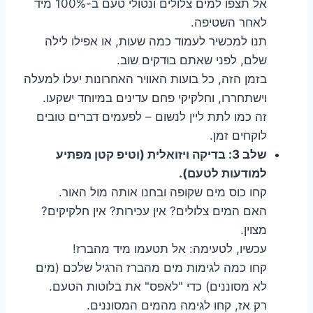
אל תצפו למים צלולים ונטולי טעם ב-100% מיד
לאחר השטיפה.
תנו למכשיר לעמוד כמה שעות, או אפילו לילה
שלם, לפני שאתם בודקים שוב.
בזמן הזה, כל בועות האוויר האחרונות יעלו למעלה
וישתחררו, וחלקיקי פחם עדינים במיוחד ישקעו.
זה כמו לתת ליין לנשום – לפעמים דברים טובים
לוקחים זמן.
שלב 3: בדיקה ויזואלית (וטיפ קטן מפתיע
למודעות לטעם).
קחו כוס מים שקופה ובחנו אותה מול האור.
האם המים צלולים? אין עכירות? אין חלקיקים?
מצוין.
עכשיו, לטעימה: אל תטעמו מיד מהברז!
קחו כמה לגימות מים מהברז הרגיל שלכם (מים
לא מסוננים) כדי "לאפס" את בלוטות הטעם.
רק אז, קחו לגימה מהמים המסוננים.