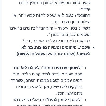
שאינו טהור מספיק, או שהוכן בתהליך פחות
קפדני.
התוצאה? טעם לוואי שיכול להיות קבוע יותר, או
יעילות סינון נמוכה יותר.
השקיעו בסנן איכותי – זה ההבדל בין מים בריאים
וטעימים לבין מים "בערך".
הרי אתם לא חוסכים על בריאותכם, נכון?
שלב 7: מיתוסים וטעויות נפוצות: מה לא
לעשות! (אנחנו עונים על השאלות הקשות)
"לשטוף עם מים חמים":
לעולם לא!
סנני
פחם פעיל מיועדים למים קרים בלבד. מים
חמים עלולים לפגוע במבנה הפחם, לשחרר
חלקיקים לא רצויים, ואף לפגוע בחומרים
מהם עשוי הסנן.
"להוסיף לימון למים":
זה אולי נשמע כמו
פתרון יצירתי לטעם לוואי, אבל זה בעצם