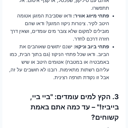
אותם עם סיליקון, שפכטל, או קצף איטום. אל
תתפשרו.
פתחי מיזוג אוויר:
ודאו שסביבת המזגן אטומה
היטב לקיר. צינורות ניקוז המזגן? ודאו שהם
מובילים למקום שלא צובר מים עומדים, ושאין דרך
חזרה דרכם לחדר.
פתחי ביוב וניקוז:
ישנם יתושים שאוהבים את
הביוב. ודאו שכל פתחי הניקוז (גם בתוך הבית, כמו
באמבטיה או במטבח) אטומים היטב או שיש
עליהם רשתות מתאימות. רובנו לא חושבים על זה,
אבל זו נקודת תורפה רצינית.
3. הקץ למים עומדים: "ביי ביי,
בייביז!" – עד כמה אתם באמת
קשוחים?