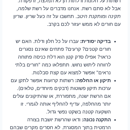
רשתות על חלונות ודלתות הן לא המלצה, זו פקודה.
אבל לא סתם רשת. אנחנו מדברים על רשת
שלמה
,
תקינה
ו
מותקנת היטב
. תחשבו על זה כעל שריון. שריון
עם חורים לא ממש יעזור לכם בקרב.
בדיקה יסודית:
עברו על כל חלון ודלת. האם יש
חורים קטנים? קרעים? פתחים שאינם נסגרים
כראוי? אפילו סדק קטן הוא דלת כניסה פתוחה
לרווחה ליתוש נחוש. תתפלאו כמה "חורים בלתי
נראים" אפשר למצוא עם קצת סבלנות.
תיקון או החלפה:
רשתות קרועות אפשר לתקן עם
ערכות תיקון פשוטות (דבקים מיוחדים, טלאים).
אם הרשת ישנה, מתפוררת, או שהתיקונים עולים
יותר מהחלפה, עדיף להחליף אותה לגמרי. זו
השקעה קטנה בשקט נפשי גדול.
התקנה נכונה:
ודאו שהרשת יושבת בצורה
הרמטית בתוך המסגרת. לא חסרים מקרים שבהם