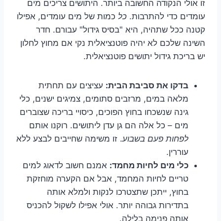
זו אולי הנקודה החשובה ביותר. היתושים צריכים מים
עומדים כדי להתרבות.
כל
כמות של מים עומדים, אפילו
קטנה ככל שתהיה, היא "בסיס גידול" עבורם. חדר
השינה שלכם לא יהיה פוטנציאלית נקי אם מחוץ לחלון
יש בריכת גידול יתושים פוטנציאלית.
בדקו את סביבת הבית:
עציצים עם תחתית
מלאה במים, מרזבים סתומים, צמיגים ישנים, כלי
גינה שנשכחו בחוץ הפוכים, כיסויי בריכה שצוברים
מים – כל אלה הם גן עדן ליתושים. רוקנו אותם
לפחות פעם בשבוע
. זו משימה שחייבים לבצע ללא
עוררין.
כלי מים לחיות מחמד:
אמנם חשוב לדאוג למים
טריים לחיות המחמד, אבל אם הקערה מוחזקת
בחוץ, ייתכן שתצטרכו לנקות ולמלא אותה
בתדירות גבוהה יותר. אולי אפילו לשקול להכניס
אותה פנימה בלילה.