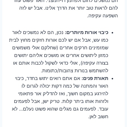
הם נמשכים לחום ולפחמן דו-חמצני. האור פשוט עוזר
להם לראות טוב יותר את הדרך אלינו. אבל יש לזה
השפעה עקיפה.
כיבוי אורות מיותרים:
נכון, הם לא נמשכים לאור
כמו עש, אבל אם יש לכם אורות חזקים מחוץ לבית
שמזמינים חרקים אחרים (שחלקם אולי משמשים
כמזון ליתושים אחרים או מושכים אליהם יתושים
בצורה עקיפה), אולי כדאי לשקול לכבות אותם או
להשתמש בנורות צהובות/כתומות.
תאורת פנים:
אם אתם רואים יתוש בחדר, כיבוי
האור והמתנה של כמה דקות יכולה לגרום לו
להירגע במקום חשוך, ואז להדליק אור פתאומי
ולזהות אותו ביתר קלות. טריק ישן, אבל לפעמים
עובד. לפעמים גם מגלים שהוא פשוט נעלם… לא
חשוב לאן.