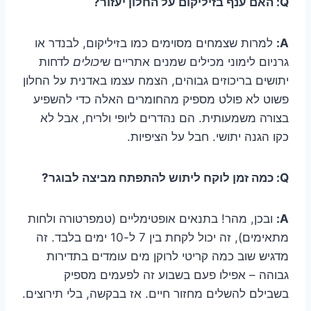
Q: האם ענף בזיליקום על החלון יעזור?
A:
למרות שצמחים מסוימים כמו בזיליקום, לבנדר או
גרניום לימוני מכילים שמנים אתריים ש
יכולים
לדחות
יתושים בריכוזים גבוהים, הצמח עצמו באדנית על החלון
פשוט לא פולט מספיק מהחומרים האלה כדי להשפיע
בצורה משמעותית. הם נהדרים ליופי ולריח, אבל לא
כקו הגנה יתושי. חבל על הציפיות.
Q: כמה זמן לוקח ליתוש להתפתח מביצה לבוגר?
A:
ובכן, מהר! בתנאים אופטימליים (טמפרטורה ולחות
מתאימים), זה יכול לקחת בין 7 ל-10 ימים בלבד. זה
מדגיש שוב כמה קריטי לרוקן מים עומדים בתדירות
גבוהה – אפילו פעם בשבוע זה לפעמים מספיק
בשבילם להשלים מחזור חיים. אז בבקשה, בלי תירוצים.