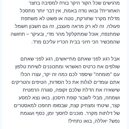
מרגישים שכל הקור היקר בורח למסיבה בחצר
האחורית? ובואו נודה באמת, אין דבר יותר מתסכל
מדלת מקרר שחורקת, נוטה או פשוט לא משתפת
פעולה. זה לא רק מראה מעצבן, זה גם חשבון חשמל
שמתנפח, אוכל שמתקלקל מהר מדי, ובעיקר – תחושה
שהמכשיר הכי חיוני בבית הכריז עליכם מרד.
אבל רגע לפני שאתם מתייאשים, רגע לפני שאתם
שולפים את כרטיס האשראי ומתכוננים לשיחת טלפון
עם "מומחה" שיספר לכם כמה זה יקר, עצרו הכל!
אתם עומדים לגלות את כל הסודות, הטיפים והטריקים
שישאירו את הדלת שלכם זקופה, סגורה הרמטית
ושמחה, מבלי לשבור קופת חיסכון. בואו נצא למסע
קצר, שיטתי ומצחיק קצת, שבסופו תהפכו למאסטרים
של דלתות מקרר. מוכנים לחסוך זמן, כסף ועוגמת
נפש? יאללה, בואו נתחיל!