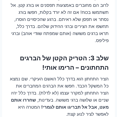
לרוב הם מחוברים באמצעות תפסנים או בורג קטן. אל
תשתמשו בכוח! אם זה לא יורד בקלות, חפשו בורג
נסתר או תפסן שלא ראיתם. ברגע שהכיסויים הוסרו,
תחשפו את הצירים וברגי ההידוק שלהם. בדרך כלל,
תראו ברגים משושה (אותם שמפתח שוודי אוהב) וברגי
פיליפס.
שלב 3: הטריק הקטן של הברגים
התחתונים – הרימו אותי!
הציר התחתון הוא בדרך כלל האשם העיקרי. שם נמצא
כל המשקל הכבד. חפשו את הברגים המחברים את
הציר התחתון למקרר עצמו (לא לדלת). בדרך כלל יהיו
שניים או שלושה ברגי משושה. בעדינות,
שחררו אותם
מעט, אבל אל תבריגו אותם לגמרי!
המטרה היא
לאפשר לציר לנוע קצת.