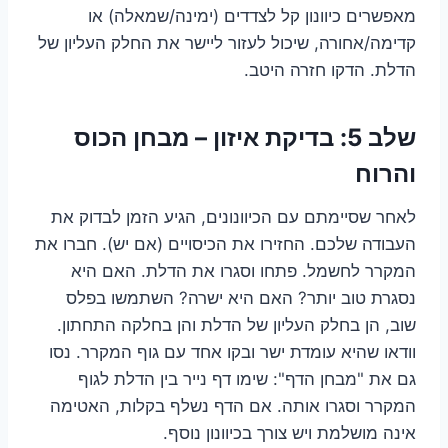
מאפשרים כיוונון קל לצדדים (ימינה/שמאלה) או
קדימה/אחורה, שיכול לעזור ליישר את החלק העליון של
הדלת. הדקו חזרה היטב.
שלב 5: בדיקת איזון – מבחן הכוס
והרוח
לאחר שסיימתם עם הכיוונונים, הגיע הזמן לבדוק את
העבודה שלכם. החזירו את הכיסויים (אם יש). חברו את
המקרר לחשמל. פתחו וסגרו את הדלת. האם היא
נסגרת טוב יותר? האם היא ישרה? השתמשו בפלס
שוב, הן בחלק העליון של הדלת והן בחלקה התחתון.
וודאו שהיא עומדת ישר ובקו אחד עם גוף המקרר. נסו
גם את "מבחן הדף": שימו דף נייר בין הדלת לגוף
המקרר וסגרו אותה. אם הדף נשלף בקלות, האטימה
אינה מושלמת ויש צורך בכיוונון נוסף.