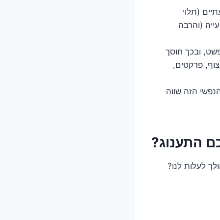
יים (תלוי
ייה (והרבה
שט, ובכך חוסך
צוף, פרקטים,
נפשי הזה שווה
ם התענוג?
לך לעלות לנו?