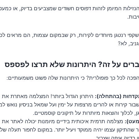
ילות המיומן לזהות דפוסים חשודים שמצביעים בדיוק, או כמעט 
בות.
קפי רנטגן מיוחדים לקירות, רק שבמקום עצמות, הם מראים לכ
גניב, לא?
רים על זה? היתרונות שלא תרצו לפספס
פכה לכל כך פופולרית? כי היתרונות שלה פשוט משמעותיים:
קדחות (בהתחלה):
היתרון הגדול ביותר! המצלמה מאתרת את הנ
בור קירות או להרים מרצפות על ימין ועל שמאל בניסיון נואש ל
, לכלוך והוצאות מיותרות על תיקונים קוסמטיים.
כמעט):
מצלמה תרמית איכותית בידיים מיומנות יכולה לאתר את מ
 שהתיקון עצמו יהיה ממוקד ויעיל יותר. במקום לחפור תעלה ש
בדיוק איפה שצריך.