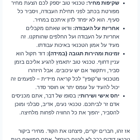
שקיפות מחיר:
טכנאי טוב יספק לכם הצעת מחיר
מפורטת בכתב לפני תחילת העבודה, ויסביר כל
סעיף. הוא לא יפחד לדון איתכם במחיר.
אחריות על העבודה:
וודאו שאתם מקבלים
אחריות על העבודה ועל החלפים שהותקנו. זה
מעיד על אמון הטכנאי באיכות עבודתו.
זמינות ומהירות תגובה (במידה):
דוד תקול הוא
עניין דחוף. טכנאי טוב יתאמץ להגיע אליכם בזמן
סביר, ויתקשר אם יש עיכובים. אבל היזהרו
מטכנאי ש"קופץ" לכל קריאה מיידית – לפעמים זה
יכול להעיד על עומס יתר או חוסר סדר.
יחס אישי ושירותי:
בסופו של דבר, אתם מכניסים
אדם זר לביתכם. טכנאי נעים, אדיב, סבלני ומוכן
להסביר, יהפוך את כל החוויה לפחות מלחיצה.
אז זהו, חברים יקרים, פיצחנו את הקוד. מחירי ביקור
טכנאי דודים כבר לא לוטים בערפל. אתם חמושים כעת