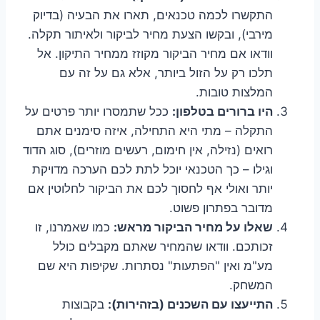
התקשרו לכמה טכנאים, תארו את הבעיה (בדיוק
מירבי), ובקשו הצעת מחיר לביקור ולאיתור תקלה.
וודאו אם מחיר הביקור מקוזז ממחיר התיקון. אל
תלכו רק על הזול ביותר, אלא גם על זה עם
המלצות טובות.
היו ברורים בטלפון:
ככל שתמסרו יותר פרטים על
התקלה – מתי היא התחילה, איזה סימנים אתם
רואים (נזילה, אין חימום, רעשים מוזרים), סוג הדוד
וגילו – כך הטכנאי יוכל לתת לכם הערכה מדויקת
יותר ואולי אף לחסוך לכם את הביקור לחלוטין אם
מדובר בפתרון פשוט.
שאלו על מחיר הביקור מראש:
כמו שאמרנו, זו
זכותכם. וודאו שהמחיר שאתם מקבלים כולל
מע"מ ואין "הפתעות" נסתרות. שקיפות היא שם
המשחק.
התייעצו עם השכנים (בזהירות):
בקבוצות