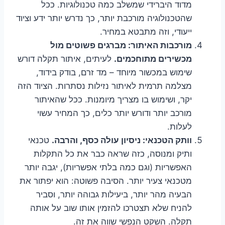
מדוד היברידי שמשלב כמה טכנולוגיות. ככל
שהטכנולוגיה מורכבת יותר, כך נדרש יותר ידע וציוד
ייעודי, וזה מתבטא במחיר.
מורכבות האיתור: מברגים פשוטים מול
מכשירים מתוחכמים.
לעיתים, איתור תקלה דורש
שימוש במכשור מיוחד – מד זרם, בודק בידוד,
מצלמה תרמית לאיתור נזילות נסתרות. הציוד הזה
יקר, ושימוש בו מצריך מיומנות. ככל שהאיתור
מורכב יותר ודורש יותר כלים, כך המחיר עשוי
לעלות.
וותק הטכנאי: ניסיון עולה כסף, והרבה.
טכנאי
ותיק ומנוסה, כזה שראה כבר את כל התקלות
האפשריות (וגם כמה בלתי אפשריות), יגבה יותר
מטכנאי צעיר יותר. הסיבה פשוטה: הוא יפתור את
הבעיה מהר יותר, ביעילות גבוהה יותר, וסביר
להניח שלא תצטרכו להזמין אותו שוב על אותה
תקלה. השקט הנפשי שווה את זה.