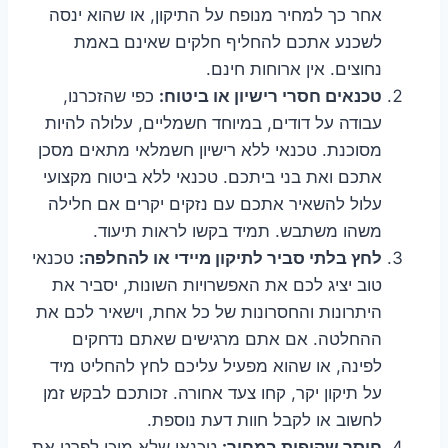
אחר כך למחיר מנופח על התיקון, או שהוא ינסה
לשכנע אתכם להחליף חלקים שאינם באמת
נחוצים. אין ארוחות חינם.
טכנאים חסרי רישיון או ביטוח:
כפי שהזכרנו,
עבודה על דודים, במיוחד חשמליים, עלולה להיות
מסוכנת. טכנאי ללא רישיון חשמלאי מתאים מסכן
אתכם ואת בני ביתכם. טכנאי ללא ביטוח מקצועי
עלול להשאיר אתכם עם נזקים יקרים אם חלילה
משהו משתבש. תמיד בקשו לראות תיעוד.
לחץ בלתי סביר לתיקון מיידי או להחלפה:
טכנאי
טוב יציג לכם את האפשרויות השונות, יסביר את
היתרונות והחסרונות של כל אחת, וישאיר לכם את
ההחלטה. אם אתם מרגישים שאתם נדחקים
לפינה, או שהוא מפעיל עליכם לחץ להחליט מיד
על תיקון יקר, קחו צעד אחורה. זכותכם לבקש זמן
לחשוב או לקבל חוות דעת נוספת.
חוסר שקיפות במחיר:
טכנאי שלא מוכן לפרט את