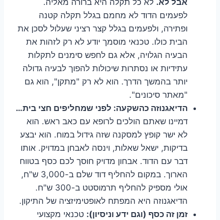
אבל לא.
לא כל תקלה היא ברורה מאליה.
לפעמים הדוד לא מחמם בגלל תקלה קטנה
ופתירה, ולפעמים בגלל קצר רציני שעלול לסכן את
הבית כולו. טכנאי מוסמך יודע לא רק לזהות את
הבעיה הגלויה, אלא גם לחפש סימנים לתקלות
עתידיות או נסתרות שיכולות להפוך לבעיה גדולה
יותר בהמשך הדרך. הוא לא רק "מתקן", הוא גם
"מאתר סיכונים".
הדיאגנוזה כהשקעה: לפני שמחליפים חצי בית…
דמיינו שאתם הולכים לרופא עם כאב ראש. הוא
לא ישר קופץ למסקנה שזה גידול במוח. הוא יבצע
בדיקות, ישאל שאלות, וינסה לאבחן במדויק. אותו
דבר עם הדוד. אבחון מדויק חוסך לכם כסף בטווח
הארוך. במקום להחליף דוד שלם ב-3,000 ש"ח,
אולי מספיק להחליף תרמוסטט ב-300 ש"ח.
הדיאגנוזה היא המפתח לאופטימיזציה של התיקון.
זמן זה כסף (וגם ידע וניסיון):
טכנאי מקצועי