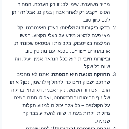
מחיר משוערת. שימו לב: זו רק הערכה. המחיר
הסופי ייקבע רק לאחר אבחון במקום. אבל זה ייתן
לכם כיוון טוב.
בדקו ביקורות והמלצות:
בעידן האינטרנט, קל
מאי פעם למצוא מידע על בעלי מקצוע. חפשו
המלצות בפייסבוק, בקבוצות וואטסאפ שכונתיות,
או באתרים ייעודיים. טכנאי עם מוניטין טוב
וביקורות חיוביות הוא ככל הנראה אמין ויעיל, וזה
שווה כל שקל.
תחזוקה מונעת היא המפתח:
אתם לא מחכים
שהרכב ישבוק חיים כדי להחליף לו שמן, נכון? אותו
הדבר עם דוד השמש. ניקוי אבנית תקופתי, בדיקה
של גוף החימום והתרמוסטט, ואפילו סתם הצצה
על הקולטים – כל אלה יכולים למנוע תקלות
גדולות ויקרות בעתיד. שווה להשקיע בבדיקה
שנתית.
אבחנו בעצמכם (בזהירות!):
לפני שאתם