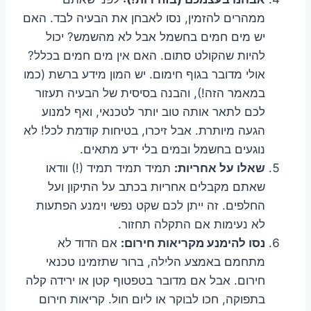
ממהרים להזמין, נסו לאבחן את הבעיה לבד. האם
יש מים חמים בחשמל אבל לא מהשמש? יכול
להיות שהקולט סתום. האם אין מים חמים בכלל?
אולי מדובר בגוף חימום. יש המון מידע ברשת (כמו
במאמר הזה!), והבנה בסיסית של הבעיה תעזור
לכם לתאר אותה טוב יותר לטכנאי, ואף למנוע
הגעה מיותרת. אבל זיכרו, בטיחות קודמת לכל! לא
נוגעים בחשמל ובמים בלי ידע מתאים.
שאלו על אחריות:
תמיד תמיד תמיד (!) וודאו
שאתם מקבלים אחריות בכתב על התיקון ועל
החלפים. זה ייתן לכם שקט נפשי וימנע הפתעות
לא נעימות אם התקלה תחזור.
נסו להימנע מקריאות חירום:
אם הדוד לא
מתחמם באמצע הלילה, ברור שתזמינו טכנאי
חירום. אבל אם מדובר בטפטוף קטן או ירידה קלה
בתפוקה, חכו לבוקר או ליום חול. קריאות חירום