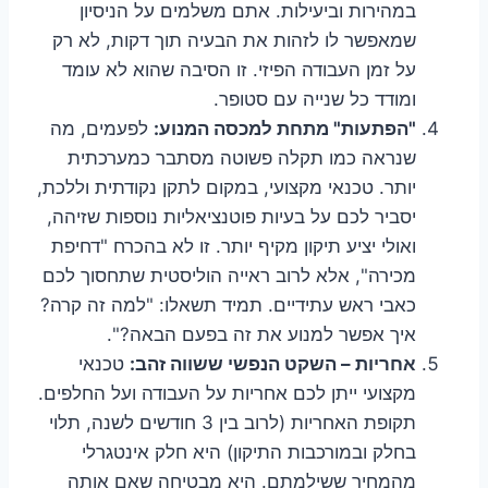
במהירות וביעילות. אתם משלמים על הניסיון
שמאפשר לו לזהות את הבעיה תוך דקות, לא רק
על זמן העבודה הפיזי. זו הסיבה שהוא לא עומד
ומודד כל שנייה עם סטופר.
"הפתעות" מתחת למכסה המנוע:
לפעמים, מה
שנראה כמו תקלה פשוטה מסתבר כמערכתית
יותר. טכנאי מקצועי, במקום לתקן נקודתית וללכת,
יסביר לכם על בעיות פוטנציאליות נוספות שזיהה,
ואולי יציע תיקון מקיף יותר. זו לא בהכרח "דחיפת
מכירה", אלא לרוב ראייה הוליסטית שתחסוך לכם
כאבי ראש עתידיים. תמיד תשאלו: "למה זה קרה?
איך אפשר למנוע את זה בפעם הבאה?".
אחריות – השקט הנפשי ששווה זהב:
טכנאי
מקצועי ייתן לכם אחריות על העבודה ועל החלפים.
תקופת האחריות (לרוב בין 3 חודשים לשנה, תלוי
בחלק ובמורכבות התיקון) היא חלק אינטגרלי
מהמחיר ששילמתם. היא מבטיחה שאם אותה