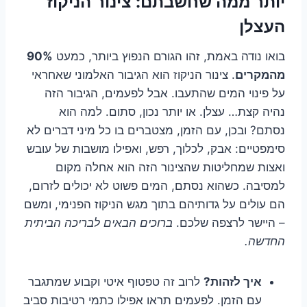
יותר ממה שחשבתם: צינור הניקוז
העצלן
בואו נודה באמת, זהו הגורם הנפוץ ביותר, כמעט
90%
מהמקרים
. צינור הניקוז הוא הגיבור האלמוני שאחראי
על פינוי המים שהתעבו. אבל לפעמים, הגיבור הזה
נהיה קצת… עצלן. או יותר נכון, סתום. למה הוא
נסתם? ובכן, עם הזמן, מצטברים בו כל מיני דברים לא
סימפטיים: אבק, לכלוך, רפש, ואפילו מושבות של עובש
ואצות שמחליטות שהצינור הזה הוא אחלה מקום
למסיבה. כשהוא נסתם, המים פשוט לא יכולים לזרום,
הם עולים על גדותיהם בתוך מגש הניקוז הפנימי, ומשם
– היישר לרצפה שלכם.
ברוכים הבאים לבריכה הביתית
החדשה.
איך לזהות?
לרוב זה טפטוף איטי וקבוע שמתגבר
עם הזמן. לפעמים תראו אפילו כתמי רטיבות סביב