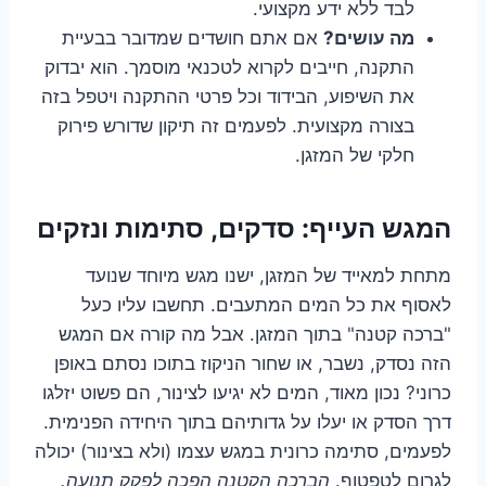
לבד ללא ידע מקצועי.
מה עושים?
אם אתם חושדים שמדובר בבעיית
התקנה, חייבים לקרוא לטכנאי מוסמך. הוא יבדוק
את השיפוע, הבידוד וכל פרטי ההתקנה ויטפל בזה
בצורה מקצועית. לפעמים זה תיקון שדורש פירוק
חלקי של המזגן.
המגש העייף: סדקים, סתימות ונזקים
מתחת למאייד של המזגן, ישנו מגש מיוחד שנועד
לאסוף את כל המים המתעבים. תחשבו עליו כעל
"ברכה קטנה" בתוך המזגן. אבל מה קורה אם המגש
הזה נסדק, נשבר, או שחור הניקוז בתוכו נסתם באופן
כרוני? נכון מאוד, המים לא יגיעו לצינור, הם פשוט יזלגו
דרך הסדק או יעלו על גדותיהם בתוך היחידה הפנימית.
לפעמים, סתימה כרונית במגש עצמו (ולא בצינור) יכולה
לגרום לטפטוף.
הברכה הקטנה הפכה לפקק תנועה.