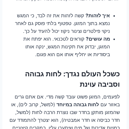
איך לזהות?
קשה לזהות את זה לבד, כי המגש
נמצא בתוך המזגן. טפטוף בלתי פוסק גם לאחר
ניקוי פילטרים וצינור ניקוז יכול להעיד על כך.
מה עושים?
קוראים לטכנאי. הוא יפתח את
המזגן, יבדוק את תקינות המגש, ינקה אותו
ביסודיות או יחליף אותו אם הוא פגום.
כשכל העולם נגדך: לחות גבוהה
וסביבה עוינת
לפעמים, המזגן פשוט עובד קשה מדי. אם אתם גרים
באזור עם
לחות גבוהה במיוחד
(למשל, קרוב לים), או
שהמזגן מותקן בחדר שבו נוצרת הרבה לחות (למשל,
חדר כביסה או חדר אמבטיה), הוא יצטרך להתמודד עם
כמויות אדירות של מים שיתעבו עליו. במקרים קיצוניים,