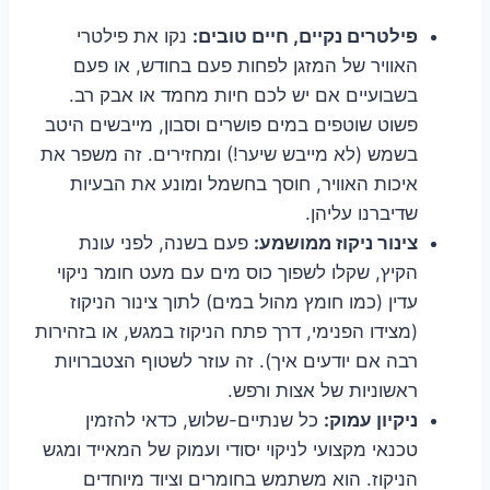
פילטרים נקיים, חיים טובים:
נקו את פילטרי
האוויר של המזגן לפחות פעם בחודש, או פעם
בשבועיים אם יש לכם חיות מחמד או אבק רב.
פשוט שוטפים במים פושרים וסבון, מייבשים היטב
בשמש (לא מייבש שיער!) ומחזירים. זה משפר את
איכות האוויר, חוסך בחשמל ומונע את הבעיות
שדיברנו עליהן.
צינור ניקוז ממושמע:
פעם בשנה, לפני עונת
הקיץ, שקלו לשפוך כוס מים עם מעט חומר ניקוי
עדין (כמו חומץ מהול במים) לתוך צינור הניקוז
(מצידו הפנימי, דרך פתח הניקוז במגש, או בזהירות
רבה אם יודעים איך). זה עוזר לשטוף הצטברויות
ראשוניות של אצות ורפש.
ניקיון עמוק:
כל שנתיים-שלוש, כדאי להזמין
טכנאי מקצועי לניקוי יסודי ועמוק של המאייד ומגש
הניקוז. הוא משתמש בחומרים וציוד מיוחדים