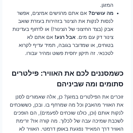
המזגן.
מה עושים?
אם אתם מרגישים אמיצים, אפשר
לנסות לנקות את הצינור בזהירות בעזרת שואב
אבק (בצד החיצוני של הצינור!) או לדחוף בעדינות
צינור דק עם מים.
אבל רגע!
אם אתם לא
בטוחים, או שמדובר בגובה, תמיד עדיף לקרוא
לטכנאי. זה תיקון יחסית פשוט ומהיר עבורו.
כשמסננים לכם את האוויר: פילטרים
סתומים ומה שביניהם
זוכרים את הפילטרים במזגן? כן, אלה שאמורים לסנן
את האוויר מהאבק וכל מה שמרחף בו. ובכן, כששוכחים
לנקות אותם (וכן, כולנו שוכחים לפעמים), הם הופכים
לשכבת שמיכה עבה של לכלוך. מה קורה אז? זרימת
האוויר דרך המאייד נפגעת באופן דרמטי. האוויר לא