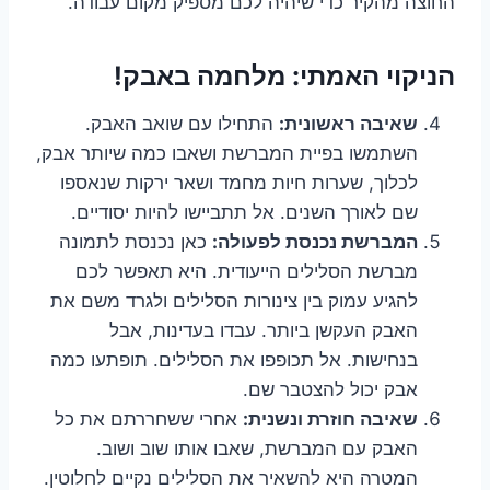
החוצה מהקיר כדי שיהיה לכם מספיק מקום עבודה.
הניקוי האמתי: מלחמה באבק!
שאיבה ראשונית:
התחילו עם שואב האבק.
השתמשו בפיית המברשת ושאבו כמה שיותר אבק,
לכלוך, שערות חיות מחמד ושאר ירקות שנאספו
שם לאורך השנים. אל תתביישו להיות יסודיים.
המברשת נכנסת לפעולה:
כאן נכנסת לתמונה
מברשת הסלילים הייעודית. היא תאפשר לכם
להגיע עמוק בין צינורות הסלילים ולגרד משם את
האבק העקשן ביותר. עבדו בעדינות, אבל
בנחישות. אל תכופפו את הסלילים. תופתעו כמה
אבק יכול להצטבר שם.
שאיבה חוזרת ונשנית:
אחרי ששחררתם את כל
האבק עם המברשת, שאבו אותו שוב ושוב.
המטרה היא להשאיר את הסלילים נקיים לחלוטין.