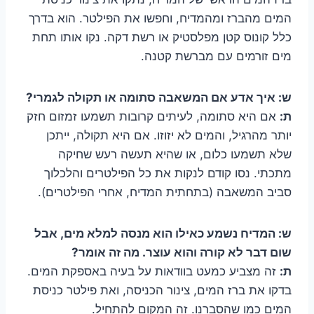
המים מהברז ומהמדיח, וחפשו את הפילטר. הוא בדרך
כלל קונוס קטן מפלסטיק או רשת דקה. נקו אותו תחת
מים זורמים עם מברשת קטנה.
ש: איך אדע אם המשאבה סתומה או תקולה לגמרי?
ת:
אם היא סתומה, לעיתים קרובות תשמעו זמזום חזק
יותר מהרגיל, והמים לא יזוזו. אם היא תקולה, ייתכן
שלא תשמעו כלום, או שהיא תעשה רעש שחיקה
מתכתי. נסו קודם לנקות את כל הפילטרים והלכלוך
סביב המשאבה (בתחתית המדיח, אחרי הפילטרים).
ש: המדיח נשמע כאילו הוא מנסה למלא מים, אבל
שום דבר לא קורה והוא עוצר. מה זה אומר?
ת:
זה מצביע כמעט בוודאות על בעיה באספקת המים.
בדקו את ברז המים, צינור הכניסה, ואת פילטר כניסת
המים כמו שהסברנו. זה המקום להתחיל.