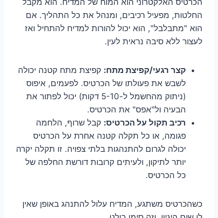
הכרטיס האלקטרוני הוא המוח של המדיח. הוא מקבל
החלטות, מפעיל רכיבים, ומנהל את כל התהליך. אם
הוא "מתבלבל", הוא יכול להורות למדיח להתחיל ואז
לעצור ללא סיבה נראית לעין.
קצר רגעי/קפיצת מתח:
קפיצת מתח קטנה יכולה
לשבש את פעולתו של הכרטיס. לפעמים, איפוס
(ניתוק מהחשמל ל-5-10 דקות) יכול לפתור את
הבעיה ול"אפס" את הכרטיס.
רכיב תקול על הכרטיס:
קבל שרוף, הלחמה
פגומה, או כל תקלה קטנה אחרת על הכרטיס
יכולה לגרום להתנהגות בלתי צפויה. זו תקלה יקרה
יותר לתיקון, ולעיתים קרובות דורשת החלפה של
כל הכרטיס.
כשהכרטיס משתגע, המדיח עלול להתנהג באופן שאין
לו שום היגיון, וזה סימן בולט.