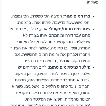
פעולתו.
ברז המים סגור:
הסיבה הכי טפשית, הכי נפוצה,
והכי משעשעת בדיעבד. פתחו אותו. ברצינות.
צינור מים סתום/מקופל:
אבק, לכלוך, אבנית, או
סתם עבר דירה ומיקמתם אותו בצורה לא
אידיאלית. תבדקו שהצינור לא מקופל מאחורי
המדיח, ושאין בו סתימה. אפשר לנתק את הצינור
מהברז ולבדוק את זרימת המים החופשית. אם
המים בקושי זורמים, הבעיה בצנרת הבית.
פילטר כניסת מים סתום:
לרוב המדיחים יש
פילטר קטן בכניסה לצינור המים, בדיוק במקום
שבו הוא מתחבר למדיח. הפילטר הזה, חברות
וחברים, נועד לתפוס חלקיקים ומשקעים. כשהוא
סתום, הוא מונע ממים לזרום כראוי. נתקו את
הצינור מהמדיח, חפשו את הפילטר הקטן
(לפעמים הוא נראה כמו רשת פלסטיק), ונקו אותו