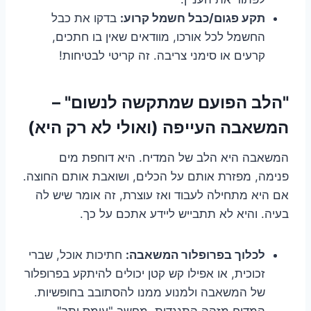
תקע פגום/כבל חשמל קרוע:
בדקו את כבל
החשמל לכל אורכו, מוודאים שאין בו חתכים,
קרעים או סימני צריבה. זה קריטי לבטיחות!
"הלב הפועם שמתקשה לנשום" –
המשאבה העייפה (ואולי לא רק היא)
המשאבה היא הלב של המדיח. היא דוחפת מים
פנימה, מפזרת אותם על הכלים, ושואבת אותם החוצה.
אם היא מתחילה לעבוד ואז עוצרת, זה אומר שיש לה
בעיה. והיא לא תתבייש ליידע אתכם על כך.
לכלוך בפרופלור המשאבה:
חתיכות אוכל, שברי
זכוכית, או אפילו קש קטן יכולים להיתקע בפרופלור
של המשאבה ולמנוע ממנו להסתובב בחופשיות.
המדיח מזהה התנגדות, מחשב "עומס יתר",