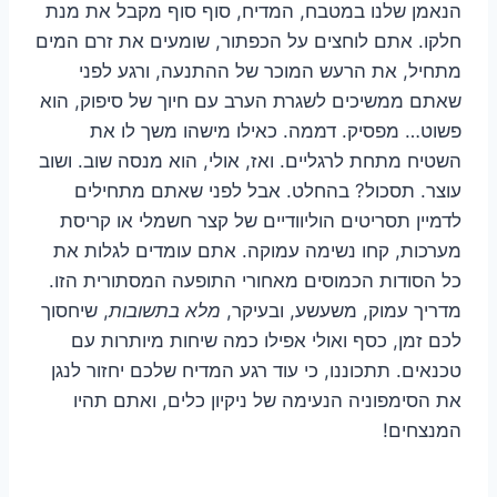
הנאמן שלנו במטבח, המדיח, סוף סוף מקבל את מנת
חלקו. אתם לוחצים על הכפתור, שומעים את זרם המים
מתחיל, את הרעש המוכר של ההתנעה, ורגע לפני
שאתם ממשיכים לשגרת הערב עם חיוך של סיפוק, הוא
פשוט… מפסיק. דממה. כאילו מישהו משך לו את
השטיח מתחת לרגליים. ואז, אולי, הוא מנסה שוב. ושוב
עוצר. תסכול? בהחלט. אבל לפני שאתם מתחילים
לדמיין תסריטים הוליוודיים של קצר חשמלי או קריסת
מערכות, קחו נשימה עמוקה. אתם עומדים לגלות את
כל הסודות הכמוסים מאחורי התופעה המסתורית הזו.
מדריך עמוק, משעשע, ובעיקר,
מלא בתשובות
, שיחסוך
לכם זמן, כסף ואולי אפילו כמה שיחות מיותרות עם
טכנאים. תתכוננו, כי עוד רגע המדיח שלכם יחזור לנגן
את הסימפוניה הנעימה של ניקיון כלים, ואתם תהיו
המנצחים!