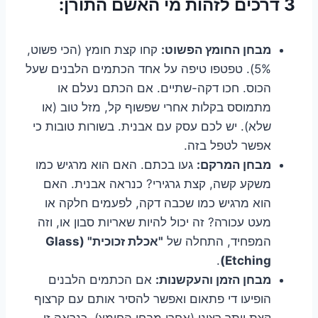
3 דרכים לזהות מי האשם התורן:
מבחן החומץ הפשוט:
קחו קצת חומץ (הכי פשוט,
5%). טפטפו טיפה על אחד הכתמים הלבנים שעל
הכוס. חכו דקה-שתיים. אם הכתם נעלם או
מתמוסס בקלות אחרי שפשוף קל, מזל טוב (או
שלא). יש לכם עסק עם אבנית. בשורות טובות כי
אפשר לטפל בזה.
מבחן המרקם:
געו בכתם. האם הוא מרגיש כמו
משקע קשה, קצת גרגירי? כנראה אבנית. האם
הוא מרגיש כמו שכבה דקה, לפעמים חלקה או
מעט עכורה? זה יכול להיות שאריות סבון או, וזה
המפחיד, התחלה של
"אכלת זכוכית" (Glass
.
Etching)
מבחן הזמן והעקשנות:
אם הכתמים הלבנים
הופיעו די פתאום ואפשר להסיר אותם עם קרצוף
קצת יותר רציני (אחרי מבחן החומץ), כנראה זו