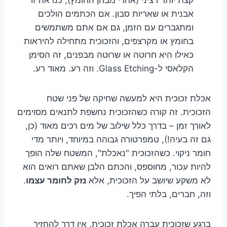
אבנית או שאריות סבון. אם הכתמים הולכים
ומתגברים עם הזמן, גם אם אתם משתמשים
בחומץ או מקרצפים, והזכוכית מתחילה להיראות
כאילו היא חרוטה או שרוטה מבפנים, זה הסימן
הקלאסי ל-Glass Etching. וזה רע. מאוד רע.
אכלת זכוכית היא למעשה שחיקה של פני שטח
הזכוכית. זה קורה כשהזכוכית נחשפת לתנאים מסוימים
לאורך זמן – בדרך כלל שילוב של מים רכים מאוד (כן,
גם זה בעיה!), טמפרטורה גבוהה במיוחד, ויותר מדי
חומר ניקוי. כשהזכוכית "נאכלת", המשטח שלה הופך
להיות עכור, מחוספס, והכתם הלבן שאתם רואים הוא
לא משקע שיושב על הזכוכית, אלא
נזק לחומר עצמו
.
וזה, חברים, בלתי הפיך.
ברגע שזכוכית עברה אכלת זכוכית, אין דרך להחזיר