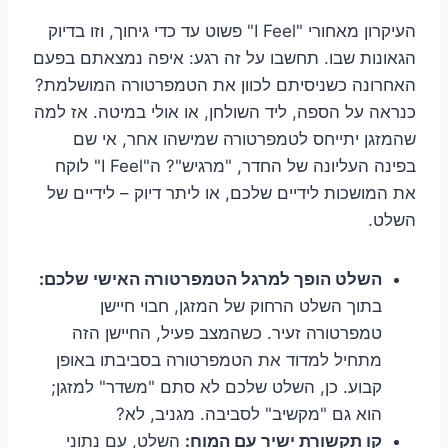
העיקרון מאחורי "I Feel" פשוט עד כדי גיחוך, וזו בדיוק
הגאונות שבו. תחשבו על זה רגע: איפה נמצאתם בפעם
האחרונה כשניסיתם לכוון את הטמפרטורה המושלמת?
כנראה על הספה, ליד השולחן, או אולי במיטה. אז למה
שהמזגן יתייחס לטמפרטורה שמישהו אחר, אי שם
בפינה העליונה של החדר, "מרגיש"? ה"I Feel" לוקח
את המושכות לידיים שלכם, או ליתר דיוק – לידיים של
השלט.
השלט הופך למרגל הטמפרטורה האישי שלכם:
בתוך השלט הרחוק של המזגן, חבוי חיישן
טמפרטורה זעיר. כשהמצב פעיל, החיישן הזה
מתחיל למדוד את הטמפרטורה בסביבתו באופן
קבוע. כן, השלט שלכם לא סתם "משדר" למזגן;
הוא גם "מקשיב" לסביבה. מגניב, לא?
קו תקשורת ישיר עם המוח:
השלט, עם נתוני