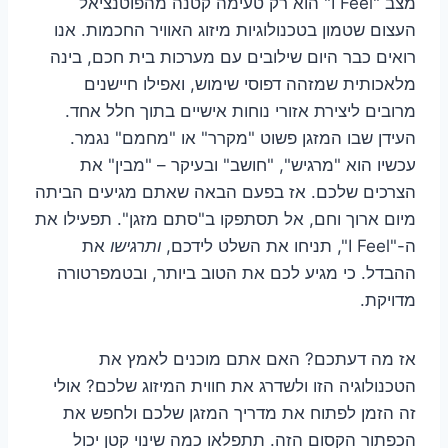
מצב "I Feel" הוא רק טעימה קטנה מהפוטנציאל
העצום שטמון בטכנולוגיות מיזוג האוויר החכמות. אנו
רואים כבר היום שילובים עם מערכות בית חכם, בינה
מלאכותית שמזהה דפוסי שימוש, ואפילו חיישנים
מרובים ליצירת אזורי נוחות אישיים בתוך חלל אחד.
העידן שבו המזגן פשוט "מקרר" או "מחמם" נגמר.
עכשיו הוא "מרגיש", "חושב" ובעיקר – "מבין" את
הצרכים שלכם. אז בפעם הבאה שאתם מגיעים הביתה
מיום ארוך וחם, אל תסתפקו ב"סתם מזגן". תפעילו את
ה-"I Feel", תניחו את השלט לידכם,
ותרגישו
את
ההבדל. כי מגיע לכם את הטוב ביותר, ובטמפרטורה
מדויקת.
אז מה דעתכם? האם אתם מוכנים לאמץ את
הטכנולוגיה הזו ולשדרג את חווית המיזוג שלכם? אולי
זה הזמן לפתוח את מדריך המזגן שלכם ולחפש את
הכפתור הקסום הזה. תתפלאו כמה שינוי קטן יכול