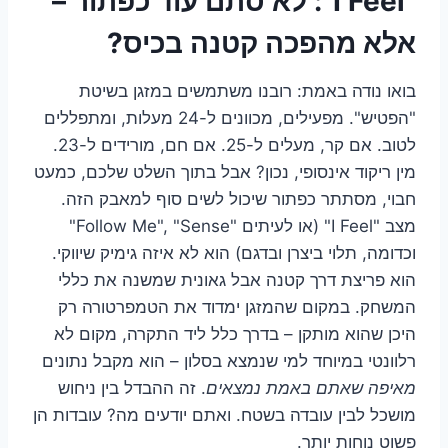
"I Feel": לא סתם עוד כפתור –
אלא מהפכה קטנה בכיס?
בואו נודה באמת: רובנו משתמשים במזגן בשיטת
"הפטיש". מפעילים, מכוונים ל-24 מעלות, ומתפללים
לטוב. אם קר, מעלים ל-25. אם חם, מורידים ל-23.
מין ריקוד אינסופי, נכון? אבל בתוך השלט שלכם, כמעט
חבוי, מסתתר כפתור שיכול לשים סוף למאבק הזה.
מצב "I Feel" (או לעיתים "Follow Me", "Sense"
וכדומה, תלוי ביצרן ובדגם) הוא לא איזה גימיק שיווקי.
הוא פריצת דרך קטנה אבל גאונית שמשנה את כללי
המשחק. במקום שהמזגן ימדוד את הטמפרטורה רק
היכן שהוא מותקן – בדרך כלל ליד התקרה, מקום לא
רלוונטי במיוחד למי שנמצא בסלון – הוא מקבל נתונים
מאיפה שאתם באמת נמצאים
. זה ההבדל בין ניחוש
מושכל לבין עובדה בשטח. ואתם יודעים מה? עובדות הן
פשוט נוחות יותר.