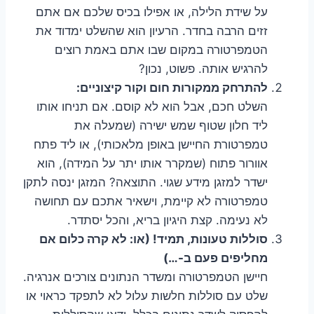
על שידת הלילה, או אפילו בכיס שלכם אם אתם
זזים הרבה בחדר. הרעיון הוא שהשלט ימדוד את
הטמפרטורה במקום שבו אתם באמת רוצים
להרגיש אותה. פשוט, נכון?
להתרחק ממקורות חום וקור קיצוניים:
השלט חכם, אבל הוא לא קוסם. אם תניחו אותו
ליד חלון שטוף שמש ישירה (שמעלה את
טמפרטורת החיישן באופן מלאכותי), או ליד פתח
אוורור פתוח (שמקרר אותו יתר על המידה), הוא
ישדר למזגן מידע שגוי. התוצאה? המזגן ינסה לתקן
טמפרטורה לא קיימת, וישאיר אתכם עם תחושה
לא נעימה. קצת היגיון בריא, והכל יסתדר.
סוללות טעונות, תמיד! (או: לא קרה כלום אם
מחליפים פעם ב-…)
חיישן הטמפרטורה ומשדר הנתונים צורכים אנרגיה.
שלט עם סוללות חלשות עלול לא לתפקד כראוי או