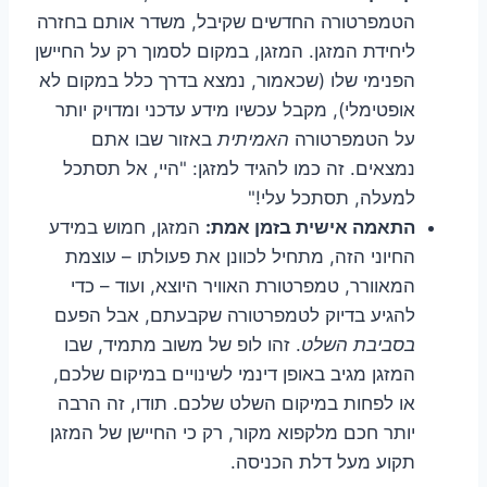
הטמפרטורה החדשים שקיבל, משדר אותם בחזרה
ליחידת המזגן. המזגן, במקום לסמוך רק על החיישן
הפנימי שלו (שכאמור, נמצא בדרך כלל במקום לא
אופטימלי), מקבל עכשיו מידע עדכני ומדויק יותר
על הטמפרטורה
האמיתית
באזור שבו אתם
נמצאים. זה כמו להגיד למזגן: "היי, אל תסתכל
למעלה, תסתכל עלי!"
התאמה אישית בזמן אמת:
המזגן, חמוש במידע
החיוני הזה, מתחיל לכוונן את פעולתו – עוצמת
המאוורר, טמפרטורת האוויר היוצא, ועוד – כדי
להגיע בדיוק לטמפרטורה שקבעתם, אבל הפעם
בסביבת השלט
. זהו לופ של משוב מתמיד, שבו
המזגן מגיב באופן דינמי לשינויים במיקום שלכם,
או לפחות במיקום השלט שלכם. תודו, זה הרבה
יותר חכם מלקפוא מקור, רק כי החיישן של המזגן
תקוע מעל דלת הכניסה.