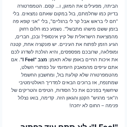
הביתה, מפעילים את המזגן, ו… קסם. הטמפרטורה
בדיוק כמו שחלמתם, בול במקום שאתם נמצאים. בלי
"חם לי בראש אבל קר לי ברגליים", בלי "אני קופא פה
בזמן ששם מישהו מתבשל". נשמע כמו חלום רחוק
מהמציאות הישראלית של קיץ אינסופי? ובכן, חברים,
הגיע הזמן לפתוח את העיניים. יש פונקציה אחת, קטנה
ומופלאה, שרובכם מפספסים, והיא הולכת לשדרג לכם
את איכות החיים באופן שלא תאמן:
מצב "I Feel"
. אם
אתם עייפים מהמאבק היומיומי על כפתורי השלט,
מהטמפרטורה שלא קולעת בול, ומחשבון החשמל
שמתנפח, אז ברוכים הבאים למדריך האולטימטיבי
שיחשוף בפניכם את כל הסודות, הטיפים והטריקים של
ה"אני מרגיש" הקטן והגאון הזה. קדימה, בואו נצלול
פנימה – החום לא יחכה!