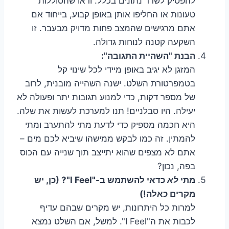
להפסיק לשדר נתונים בכלל. ודאו שהסוללות
טעונות או החליפו אותן באופן קבוע, בייחוד אם
אתם מרגישים שהמצב פחות מדויק מבעבר. זו
השקעה קטנה לנוחות גדולה.
הבנת "השהיית התגובה":
המזגן לא יגיב באופן מיידי לכל שינוי קל
בטמפרטורת השלט. ישנה השהייה מובנית, לרוב
של מספר דקות, כדי למנוע תגובות יתר ופעולה לא
יעילה. היו סבלניים! תנו למערכת לעשות את שלה.
היא חכמה מספיק כדי לדעת מתי להתערב ומתי
להמתין. זה כמו לבקש ממישהו שיביא לכם מים –
אתם לא מצפים שהוא יתייצב תוך שנייה עם הכוס
בפה, נכון?
מתי
לא
כדאי להשתמש ב-"I Feel"? (כן, יש
מקרים כאלה!)
למרות כל היתרונות, יש מקרים שבהם עדיף
לכבות את ה"I Feel". למשל, אם השלט נמצא