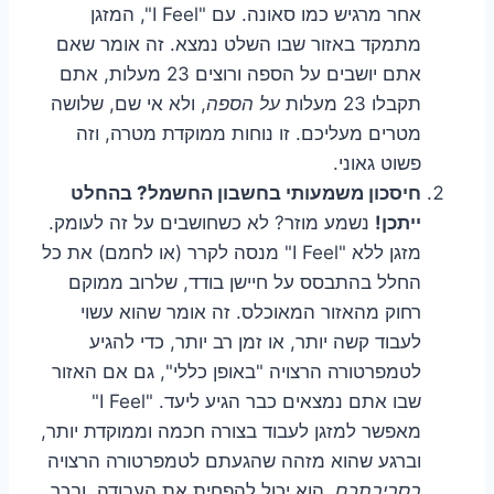
אחר מרגיש כמו סאונה. עם "I Feel", המזגן
מתמקד באזור שבו השלט נמצא. זה אומר שאם
אתם יושבים על הספה ורוצים 23 מעלות, אתם
תקבלו 23 מעלות
על הספה
, ולא אי שם, שלושה
מטרים מעליכם. זו נוחות ממוקדת מטרה, וזה
פשוט גאוני.
חיסכון משמעותי בחשבון החשמל? בהחלט
ייתכן!
נשמע מוזר? לא כשחושבים על זה לעומק.
מזגן ללא "I Feel" מנסה לקרר (או לחמם) את כל
החלל בהתבסס על חיישן בודד, שלרוב ממוקם
רחוק מהאזור המאוכלס. זה אומר שהוא עשוי
לעבוד קשה יותר, או זמן רב יותר, כדי להגיע
לטמפרטורה הרצויה "באופן כללי", גם אם האזור
שבו אתם נמצאים כבר הגיע ליעד. "I Feel"
מאפשר למזגן לעבוד בצורה חכמה וממוקדת יותר,
וברגע שהוא מזהה שהגעתם לטמפרטורה הרצויה
בסביבתכם
, הוא יכול להפחית את העבודה, ובכך