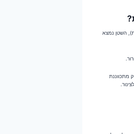
?
ת), השטן נמצא
ור.
ק מתכווננת
ינור.