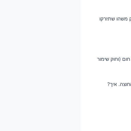
וק משהו שתזרקו
חום (וחוק שימור
חוצה. איך?