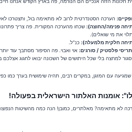
 חלונות הזזה אנכיים הם הנורמה, פה בארץ הקודש אנחנו חיים
פקיים:
הערכה הסטנדרטית לרוב לא מתאימה בול, ותצטרכו לאל
תיחה פנימה/החוצה):
שכחו מהערכה המקורית. פה צריך פתרונות י
לוי את מי שואלים).
תיחה חלקית מלמעלה):
כנ"ל.
תריסי פלסטיק / סורגים:
אוי ואבוי. פה הסיפור מסתבך עוד יותר.
גור למחצה בלי שכל היתושים של השכונה יבואו לחגוג אצלכם ב
מגיעה עם המזגן, במקרים רבים, תהיה שימושית בערך כמו כפי
לו": אומנות האלתור הישראלית בפעולה!
כה לא מתאימה? מאלתרים, כמובן! הנה כמה מהשיטות הנפוצות