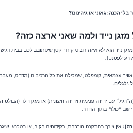
 בלי הכנה: גאוני או גיהינום?
מזגן נייד ולמה שאני ארצה כזה?
. מזגן נייד הוא לא איזה רובוט קירור קטן שיסתובב לכם בבית ויגי
א רע לפטנט).
ג אוויר עצמאית, קומפלט, שמכילה את כל הרכיבים (מדחס, מעבה,
 גלגלים.
ה"רגיל" עם יחידה פנימית ויחידה חיצונית) או מזגן חלון (הבולט 
 יושב *כולו* בתוך החדר.
רה):
אין צורך בהתקנה מורכבת, בקידוחים בקיר, או בטכנאי שיג