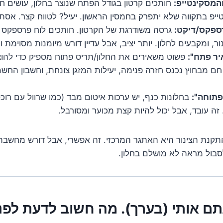
המסקינטייפ:
חותכים קרטון בגודל הפתח שנוצר בחלון, עושים חור
יפ בתקווה שלא יתפרק בחמסין הראשון. יעיל? לטווח קצר. אסת
ספקס/דיקט:
גרסה משודרגת של הקרטון. חותכים לוח פרספקס או
ור, ומקבעים לחלון. יותר יציב, אבל עדיין דורש מיומנות מסוימת ו
ר פתח":
פשוט משאירים את החלון/תריס פתוח מספיק כדי להוצי
חם מבחוץ נכנס חזרה פנימה, יעילות המזגן צונחת, וחשבון הח
פתוחה":
בחלונות כנף, יש ערכות איטום מבד (כמו שרוול עם רו
זה עובד, אבל יכול להיות קצת מכוער ומסורבל.
קנת הצינור היא האתגר המרכזי. זה אפשרי, אבל דורש מחשבה, 
סבול מראה לא מושלם בחלון.
תם אותי (בערך). מה חשוב לדעת לפנ