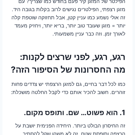
הפילטר של המזגן קיר פעם בחודש כמו שצריך? עם
מזגן רצפתי, הפילטרים נגישים לרוב בקלות בגובה היד.
זה אולי נשמע כמו עניין קטן, אבל תחזוקה שוטפת קלה
יותר = מזגן שעובד טוב יותר, בריא יותר, ויחזיק מעמד
לאורך זמן. וזה כבר עניין משמעותי.
רגע, רגע, לפני שרצים לקנות:
מה החסרונות של הסיפור הזה?
כמו לכל דבר בחיים, גם למזגן הרצפתי יש צדדים פחות
זוהרים. חשוב להכיר אותם כדי לקבל החלטה מושכלת:
1. הוא פשוט… שם. ותופס מקום.
זה החיסרון הבולט ביותר. היחידה הפנימית יושבת על
הרצפה ותופסת שטח. זה לא משהו שקל להסתיר,