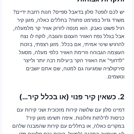
יש לכם לופט? סלון בדאבל ספייס? חנות רחבת ידיים?
משרד גדול בפורמט פתוח? בחללים כאלה, מזגן קיר
רגיל פשוט נאבק. הוא מנסה לזרוק אוויר קר מלמעלה,
אבל בגלל נפח האוויר העצום והגובה, לוקח לו נצח
להרגיש שינוי אמיתי, אם בכלל. מזגן רצפתי, בזכות
העוצמה הגבוהה וזרימת האוויר כלפי מעלה, מסוגל
"לדחוף" את האוויר הקר ביעילות רבה יותר ולייצר
סירקולציה שמגיעה גם למטה, שם אתם יושבים
ונושמים.
2. כשאין קיר פנוי (או בכלל קיר…)
דמיינו סלון עם שלושה קירות מזכוכית ושני קירות עם
כניסות לדלתות וחלונות. איפה תשימו מזגן קיר?
במקרים כאלה, או בחללים עם קירות שהמבנה שלהם
לא מאפשר התקנה (למשל, קירות גבס חלשים מדי,