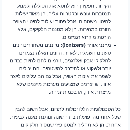
הקירור. תפקידן הוא לחטא את הסוללה ולמנוע
הצטברות עובש ובקטריות עליה. הן מאוד יעילות
לחיטוי משטחים, אבל פחות יעילות לחיטוי האוויר
הזורם במהירות. הן לא מסננות חלקיקים, אלא
הורגות מיקרואורגניזמים.
מיינני אוויר (Ionizers):
מייננים משחררים יונים
טעונים חשמלית לאוויר. היונים האלה נצמדים
לחלקיקי אבק ואלרגנים, גורמים להם להיות כבדים
יותר ולשקוע או להידבק למשטחים. הם יכולים
לשפר את איכות האוויר, אבל גם הם עלולים לייצר
אוזון. יש יצרנים שמציעים מערכות מייננים שלא
מייצרות אוזון, או בכמות זניחה.
כל הטכנולוגיות הללו יכולות לתרום, אבל חשוב להבין
שכל אחת מהן פועלת בדרך שונה ונותנת מענה לבעיות
אחרות. הן לא תחליף למסנן פיזי שמסיר חלקיקים