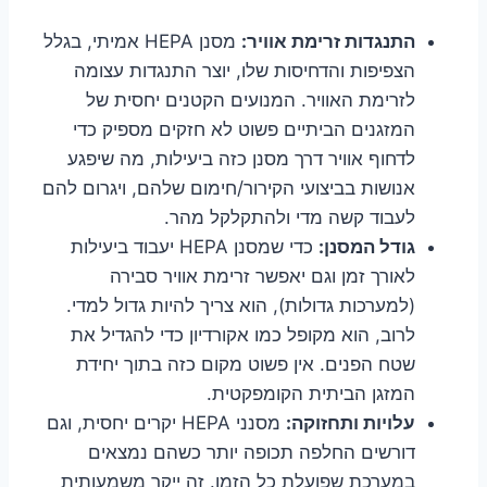
התנגדות זרימת אוויר:
מסנן HEPA אמיתי, בגלל
הצפיפות והדחיסות שלו, יוצר התנגדות עצומה
לזרימת האוויר. המנועים הקטנים יחסית של
המזגנים הביתיים פשוט לא חזקים מספיק כדי
לדחוף אוויר דרך מסנן כזה ביעילות, מה שיפגע
אנושות בביצועי הקירור/חימום שלהם, ויגרום להם
לעבוד קשה מדי ולהתקלקל מהר.
גודל המסנן:
כדי שמסנן HEPA יעבוד ביעילות
לאורך זמן וגם יאפשר זרימת אוויר סבירה
(למערכות גדולות), הוא צריך להיות גדול למדי.
לרוב, הוא מקופל כמו אקורדיון כדי להגדיל את
שטח הפנים. אין פשוט מקום כזה בתוך יחידת
המזגן הביתית הקומפקטית.
עלויות ותחזוקה:
מסנני HEPA יקרים יחסית, וגם
דורשים החלפה תכופה יותר כשהם נמצאים
במערכת שפועלת כל הזמן. זה ייקר משמעותית