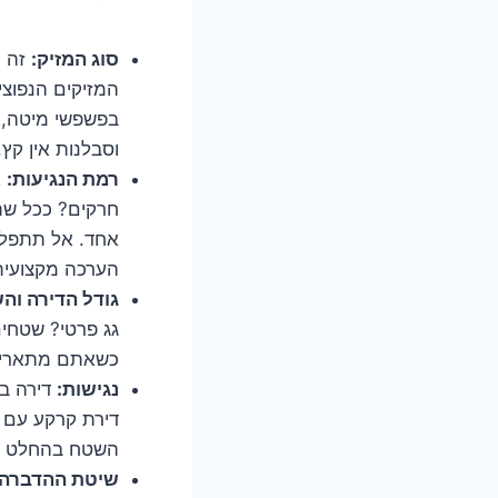
סוג המזיק:
זה נ
המזיקים הנפוצים
בפשפשי מיטה, טר
וסבלנות אין קץ
רמת הנגיעות:
א
חרקים? ככל שהנ
אחד. אל תתפלאו
הערכה מקצועית
גודל הדירה וה
גג פרטי? שטחים
כשאתם מתארים
נגישות:
דירה בק
דירת קרקע עם צ
השטח בהחלט נכ
שיטת ההדברה: