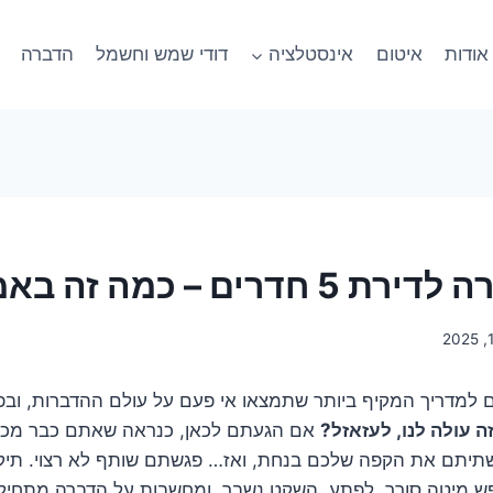
אודות
איטום
אינסטלציה
דודי שמש וחשמל
הדברה
ם – כמה זה באמת עולה?
ם למדריך המקיף ביותר שתמצאו אי פעם על עולם ההדברות, וב
ה עולה לנו, לעזאזל?
אם הגעתם לכאן, כנראה שאתם כבר מכי
יתם את הקפה שלכם בנחת, ואז… פגשתם שותף לא רצוי. תיקן ז
פש מיטה סורר. לפתע, השקט נשבר, ומחשבות על הדברה מתחילו