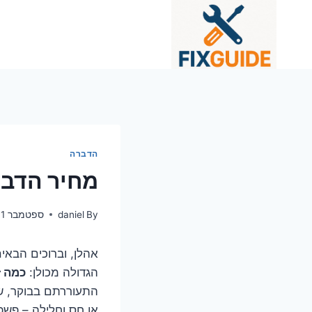
Ski
t
conten
הדברה
מחיר הדברה לדירת 5 חדרי
By
daniel
ספטמבר 11, 2025
אהלן, וברוכים הבאי
הגדולה מכולן:
כמה ז
התעוררתם בבוקר, שת
או חס וחלילה – פש