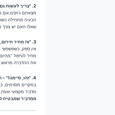
2. "צריך לעשות גם לזה וגם לזה…" – על חבילות וכפל טיפולים.
מצאתם ג'וקים וגם נ
הבעיה מתחילה כשהוא
שאלו האם יש צורך א
3. "זה מחיר חירום, כי צריך להגיע עכשיו!" – על הלחץ והדחיפות.
אין ספק, כשפשפשי מי
מחיר לטיפול "מהיום 
את ההדברה מראש. אפ
4. "זהו, סיימנו!" – האם הטיפול באמת הסתיים?
במקרים מסוימים, כמ
מדביר מקצועי ואמין
ממדביר שמבטיח לכם