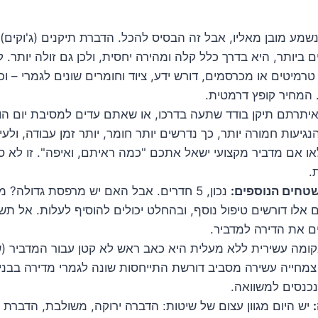
שמע מובן מאליו, אבל זה הבסיס להכל. הדברת תיקנים (ג'וקים)
 ביותר, היא בדרך כלל קלה ומהירה יחסית, ולכן גם זולה יותר. 
מיטים או מכרסמים, דורש ידע, ציוד וחומרים שונים לגמרי – וכמו
. המחיר קופץ דרמטית.
יתרתם תיקן בודד שתעה בדרכו, או שאתם עדים למסיבת יום הו
גיעות חמורה יותר, כך נדרשים יותר חומר, יותר זמן עבודה, ולעי
 אם מדביר מקצועי ישאל אתכם "כמה ראיתם, ואיפה". זו לא סת
.
שטחים הנוספים:
נכון, 5 חדרים. אבל האם יש מרפסת גדולה? 
 אלו דורשים טיפול נוסף, ובהחלט יכולים להוסיף לעלות. אל תשכ
 את הדירה למדביר.
ומה עשירית ללא מעלית היא כאב ראש לא קטן עבור המדביר (שס
מחייה עשירה מסביב דורשת התייחסות שונה לגמרי מדירה בבניי
נסים למשוואה.
יש היום מגוון עצום של שיטות: הדברה ירוקה, משולבת, הדברת ג'