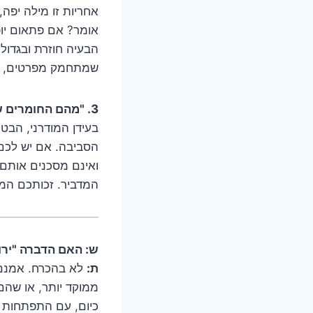
אומר? אם פתאום יופ
הבעיה חוזרת ובגדול
שמתחמק מפרטים, ה
3. "מהם החומרים שבהם תשתמשו, והאם הם בטוחים לילדים ולחיות מחמד?"
בעידן המודרני, הב
הסביבה. אם יש לכם 
ואינם מסכנים אותם.
המדביר. זכותכם המ
ש: האם הדברה "ירו
ת:
לא בהכרח. אמנם ח
ממוקד יותר, או שהם 
כיום, עם התפתחות ה