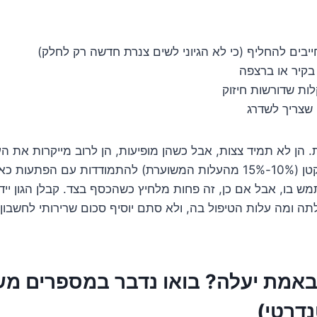
יבים להחליף (כי לא הגיוני לשים צנרת חדשה רק לחלק)
בקיר או ברצפה
לות שדורשות חיזוק
 שצריך לשדרג
 הן לא תמיד צצות, אבל כשהן מופיעות, הן לרוב מייקרות את הע
לכם "בפר" תקציבי קטן (10%-15% מהעלות המשוערת) להתמודדות עם הפת
 בו, אבל אם כן, זה פחות מלחיץ כשהכסף בצד. קבלן הגון ייד
ומה עלות הטיפול בה, ולא סתם יוסיף סכום שרירותי לחשבון.
 באמת יעלה? בואו נדבר במספרים מש
נדרטי)