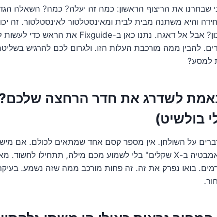
ני שבחרנו את הריצוף הראשון: כמה זה יעלה? כמה? השאלה הגדו
ידה והיא משתנה מבית לבית ומאינסטלטור לאינסטלטור. זה יכו
הרים של מחירים, נכון? אבל אל דאגה. נתנו כאן ב-guide
ם. להבין ממה מורכבת העלות הזו. ולגרום לכם להרגיש בשליט
 למסע?
אמת לשדרג את חדר הרחצה שלכם?
י בולשיט)
דברים על השולחן. אין מספר קסם אחד שמתאים לכולם. אם מיש
לכם "חבילת שיפוץ אמבטיה ב-X שקלים" בלי לשמוע מכם מילה, תתחילו לחשו
ורמים. בואו נפרק את זה. זה פחות מורכב ממה שזה נשמע. בעיק
ור.