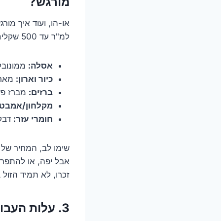
מורגש?
למ"ר עד 500 שקלים למ"ר ויותר. וזה רק הקרמיקה! תוסיפו לזה:
אסלה:
ממונובלוק פשוט ב-300 שקל לאסלה 
כיור וארון:
מארון "עשה
ברזים:
מברז פשוט ופרקטי ב-150 
מקלחון/אמבטי
חומרי עזר:
דבק 
שימו לב, המחיר של 
אבל יפה, או להתפרע
זכרו, לא תמיד הזול 
3. עלות העבודה (הקבלן/שיפוצניק): המומחיות ששווה כסף?