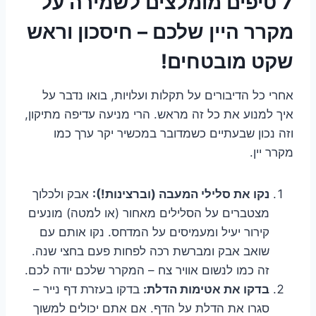
7 טיפים מומלצים לשמירה על
מקרר היין שלכם – חיסכון וראש
שקט מובטחים!
אחרי כל הדיבורים על תקלות ועלויות, בואו נדבר על
איך למנוע את כל זה מראש. הרי מניעה עדיפה מתיקון,
וזה נכון שבעתיים כשמדובר במכשיר יקר ערך כמו
מקרר יין.
נקו את סלילי המעבה (וברצינות!):
אבק ולכלוך
מצטברים על הסלילים מאחור (או למטה) מונעים
קירור יעיל ומעמיסים על המדחס. נקו אותם עם
שואב אבק ומברשת רכה לפחות פעם בחצי שנה.
זה כמו לנשום אוויר צח – המקרר שלכם יודה לכם.
בדקו את אטימות הדלת:
בדקו בעזרת דף נייר –
סגרו את הדלת על הדף. אם אתם יכולים למשוך