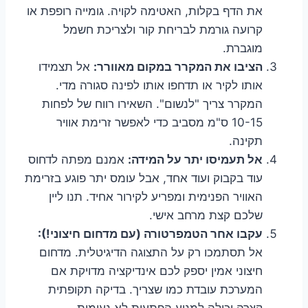
את הדף בקלות, האטימה לקויה. גומייה רופפת או
קרועה גורמת לבריחת קור ולצריכת חשמל
מוגברת.
הציבו את המקרר במקום מאוורר:
אל תצמידו
אותו לקיר או תדחפו אותו לפינה סגורה מדי.
המקרר צריך "לנשום". השאירו רווח של לפחות
10-15 ס"מ מסביב כדי לאפשר זרימת אוויר
תקינה.
אל תעמיסו יתר על המידה:
אמנם מפתה לדחוס
עוד בקבוק ועוד אחד, אבל עומס יתר פוגע בזרימת
האוויר הפנימית ומפריע לקירור אחיד. תנו ליין
שלכם קצת מרחב אישי.
עקבו אחר הטמפרטורה (עם מדחום חיצוני!):
אל תסתמכו רק על התצוגה הדיגיטלית. מדחום
חיצוני אמין יספק לכם אינדיקציה מדויקת אם
המערכת עובדת כמו שצריך. בדיקה תקופתית
קצרה יכולה למנוע הפתעות לא נעימות.