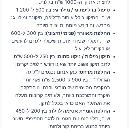
לחצות את קו ה-1000 ש"ח בקלות.
טיפול בדליפת גז / מילוי גז:
בין 500 ל-1,200
ש"ח. התיקון כולל איתור הדליפה, תיקונה ומילוי גז
מחדש. זה דורש מומחיות וציוד מיוחד.
החלפת מאוורר (פנימי/חיצוני):
בין 300 ל-600
ש"ח. תקלה שכיחה יחסית שיכולה לגרום לרעשים
או לקירור לא יעיל.
תיקון נזילות / ניקוז סתום:
בין 250 ל-500 ש"ח.
לרוב תיקון פשוט יותר שאינו דורש חלפים יקרים.
החלפת מדחס:
כאן אנחנו נכנסים ל"ליגה
הגדולה" – בין 900 ל-2,500 ש"ח ואף יותר
במקרים מסוימים של מותגי יוקרה. זו התקלה
היקרה והמורכבת ביותר, ולעיתים קרובות מעלה
את השאלה האם כדאי בכלל לתקן.
החלפת גומיית אטימה לדלת:
בין 200 ל-450
ש"ח, תלוי בזמינות הגומייה לדגם הספציפי. חשוב
ביותר למנוע בריחת קור ולחות.