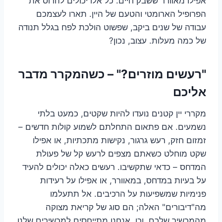
אפילו מאוורר ששבק חיים. כל אלו יכולים להרוס את
הפרופיל הארומטי והטעם של היין. תארו לעצמכם
עבודה של שנים ביקב, שפשוט הולכת לפח בגלל תנודה
של כמה מעלות. עצוב, נכון?
"רעשים מוזרים?" – כשהמקרר מדבר
אליכם
מקררי יין קטנים נועדו להיות שקטים, כמעט בלתי
נשמעים. אם פתאום התחלתם לשמוע קולות חדשים –
זמזום חזק, רעש גרגור, נקישות מתכתיות, או אפילו
שקט מוחלט כשאתם מצפים לרעש קל של פעולת
המדחס – כדאי שתקשיבו. רעשים כאלה יכולים להעיד
על בעיות במדחס, במאוורר, או אפילו על רעידות
פנימיות שמשפיעות על הרכיבים. אל תתעלמו
מה"דיבורים" האלה; הם סוג של קריאת מצוקה
מהמכשיר שלכם. וכן, אנחנו מתייחסים למכשירים שלנו