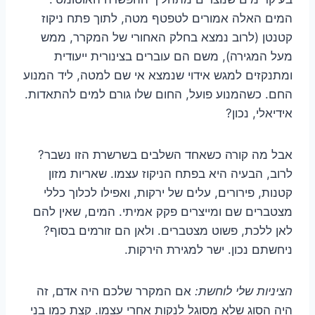
המים האלה אמורים לטפטף מטה, לתוך פתח ניקוז
קטנטן (לרוב נמצא בחלק האחורי של המקרר, ממש
מעל המגירה), משם הם עוברים בצינורית ייעודית
ומתנקזים למגש אידוי שנמצא אי שם למטה, ליד המנוע
החם. כשהמנוע פועל, החום שלו גורם למים להתאדות.
אידיאלי, נכון?
אבל מה קורה כשאחד השלבים בשרשרת הזו נשבר?
לרוב, הבעיה היא בפתח הניקוז עצמו. שאריות מזון
קטנות, פירורים, עלים של ירקות, ואפילו לכלוך כללי
מצטברים שם ומייצרים פקק אמיתי. המים, שאין להם
לאן ללכת, פשוט מצטברים. ולאן הם זורמים בסוף?
ניחשתם נכון. ישר למגירת הירקות.
הציניות שלי לוחשת:
אם המקרר שלכם היה אדם, זה
היה הסוג שלא מסוגל לנקות אחרי עצמו. קצת כמו בני