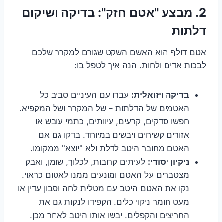
2. מבצע "אטם חזק": בדיקה ושיקום
דלתות
אטם דולף הוא האשם השקט שגורם למקרר שלכם
לבכות אדים ולחות. הנה איך לטפל בו:
בדיקה ויזואלית:
עברו עם העיניים סביב כל
האטמים של הדלתות – של המקרר ושל המקפיא.
חפשו סדקים, קרעים, עיוותים, כתמי עובש או
אזורים קשיחים ויבשים במיוחד. בדקו גם אם
האטם מחובר היטב לדלת ולא "יוצא" ממקומו.
ניקיון יסודי:
לעיתים קרובות, לכלוך, שומן, ואבק
מצטברים על האטם ומונעים ממנו לאטום כראוי.
נקו את האטם היטב עם מטלית לחה וסבון עדין או
מעט חומר ניקוי כלים. הקפידו לנקות גם את
החריצים והקפלים. יבשו אותו היטב לאחר מכן.