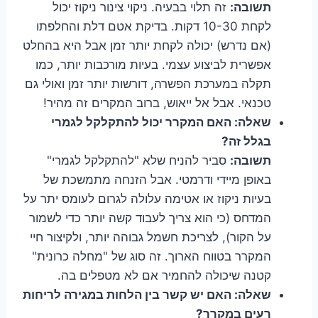
תשובה:
זה תלוי בבעיה. ניקוי צינור ניקוז יכול
לקחת 10-30 דקות. בדיקת אטם דלת והחלפתו
(אם נדרש) יכולה לקחת יותר זמן אבל היא בהחלט
אפשרית לביצוע עצמי. בעיות מורכבות יותר, כמו
תקלה במערכת הפשרה, דורשות יותר זמן ואולי גם
טכנאי. אבל אל ייאוש, ברוב המקרים זה מהיר!
שאלה: האם המקרר יכול להתקלקל לגמרי
בגלל זה?
תשובה:
סביר להניח שלא "להתקלקל לגמרי"
באופן מיידי ודרמטי. אבל הזנחה מתמשכת של
בעיות ניקוז או אטימה עלולה לגרום לעומס יתר על
המדחס (כי הוא צריך לעבוד קשה יותר כדי לשמור
על הקור), לצריכת חשמל גבוהה יותר, ולקיצור חיי
המקרר בטווח הארוך. זה סוג של "מחלה כרונית"
קטנה שיכולה להחמיר אם לא מטפלים בה.
שאלה: האם יש קשר בין הלחות במגירה לריחות
רעים במקרר?