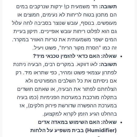
תשובה:
חד משמעית כן! ירקות שנרקבים במים
הם מתכון בטוח לריחות לא נעימים, חמוצים או
מעופשים. בנוסף, עובש שנוצר בסביבה לחה עלול
גם הוא לפלוט ריחות עובש אופייניים. תיקון בעיית
המים ישפר משמעותית את טריות האוויר במקרר.
זה כמו "הסרת מקור הריח", פשוט ויעיל.
שאלה: האם כדאי להזמין טכנאי מיד?
תשובה:
לאו דווקא. במקרים רבים, הבעיה ניתנת
לפתרון עצמאי פשוט ומהיר, כפי שתראו מיד. רק
אם ניסיתם את כל השלבים המפורטים ולא
הצלחתם לפתור את הבעיה, או שאתם חושדים
בתקלה מורכבת במערכות הפנימיות (כמו בעיה
במערכת ההפשרה שדורשת פירוק חלקים), אז
בהחלט הגיע הזמן לקרוא למקצוען.
שאלה: האם השימוש במאדה אדים
(Humidifier) בבית משפיע על הלחות