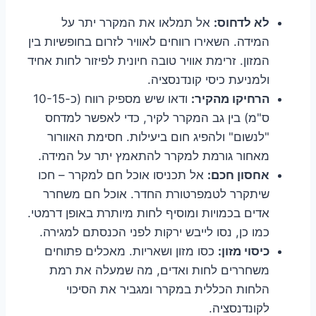
לא לדחוס:
אל תמלאו את המקרר יתר על
המידה. השאירו רווחים לאוויר לזרום בחופשיות בין
המזון. זרימת אוויר טובה חיונית לפיזור לחות אחיד
ולמניעת כיסי קונדנסציה.
הרחיקו מהקיר:
ודאו שיש מספיק רווח (כ-10-15
ס"מ) בין גב המקרר לקיר, כדי לאפשר למדחס
"לנשום" ולהפיג חום ביעילות. חסימת האוורור
מאחור גורמת למקרר להתאמץ יתר על המידה.
אחסון חכם:
אל תכניסו אוכל חם למקרר – חכו
שיתקרר לטמפרטורת החדר. אוכל חם משחרר
אדים בכמויות ומוסיף לחות מיותרת באופן דרמטי.
כמו כן, נסו לייבש ירקות לפני הכנסתם למגירה.
כיסוי מזון:
כסו מזון ושאריות. מאכלים פתוחים
משחררים לחות ואדים, מה שמעלה את רמת
הלחות הכללית במקרר ומגביר את הסיכוי
לקונדנסציה.