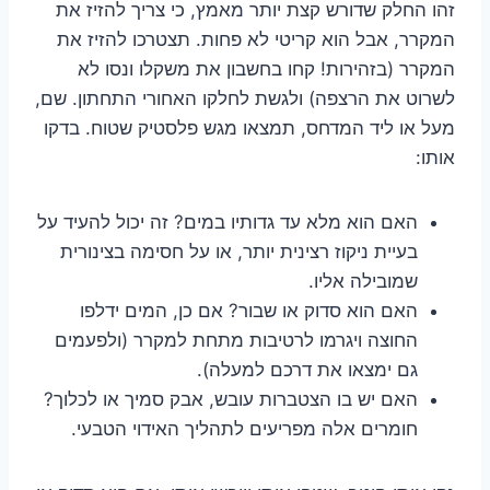
זהו החלק שדורש קצת יותר מאמץ, כי צריך להזיז את
המקרר, אבל הוא קריטי לא פחות. תצטרכו להזיז את
המקרר (בזהירות! קחו בחשבון את משקלו ונסו לא
לשרוט את הרצפה) ולגשת לחלקו האחורי התחתון. שם,
מעל או ליד המדחס, תמצאו מגש פלסטיק שטוח. בדקו
אותו:
האם הוא מלא עד גדותיו במים? זה יכול להעיד על
בעיית ניקוז רצינית יותר, או על חסימה בצינורית
שמובילה אליו.
האם הוא סדוק או שבור? אם כן, המים ידלפו
החוצה ויגרמו לרטיבות מתחת למקרר (ולפעמים
גם ימצאו את דרכם למעלה).
האם יש בו הצטברות עובש, אבק סמיך או לכלוך?
חומרים אלה מפריעים לתהליך האידוי הטבעי.