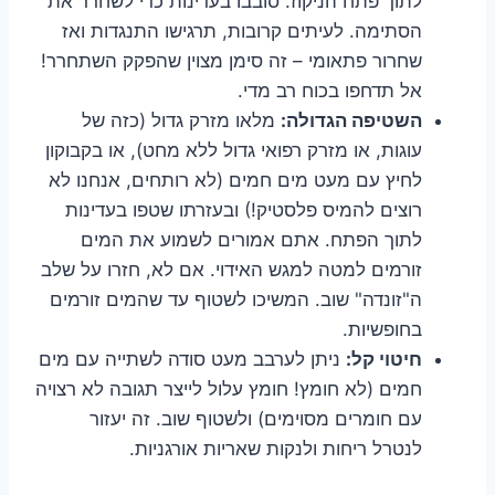
לתוך פתח הניקוז. סובבו בעדינות כדי לשחרר את
הסתימה. לעיתים קרובות, תרגישו התנגדות ואז
שחרור פתאומי – זה סימן מצוין שהפקק השתחרר!
אל תדחפו בכוח רב מדי.
השטיפה הגדולה:
מלאו מזרק גדול (כזה של
עוגות, או מזרק רפואי גדול ללא מחט), או בקבוקון
לחיץ עם מעט מים חמים (לא רותחים, אנחנו לא
רוצים להמיס פלסטיק!) ובעזרתו שטפו בעדינות
לתוך הפתח. אתם אמורים לשמוע את המים
זורמים למטה למגש האידוי. אם לא, חזרו על שלב
ה"זונדה" שוב. המשיכו לשטוף עד שהמים זורמים
בחופשיות.
חיטוי קל:
ניתן לערבב מעט סודה לשתייה עם מים
חמים (לא חומץ! חומץ עלול לייצר תגובה לא רצויה
עם חומרים מסוימים) ולשטוף שוב. זה יעזור
לנטרל ריחות ולנקות שאריות אורגניות.