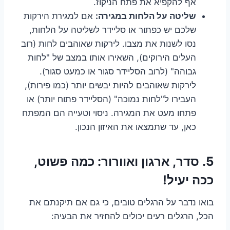
אף להקפיא את פתח הניקוז.
שליטה על הלחות במגירה:
אם למגירת הירקות
שלכם יש כפתור או סליידר לשליטה על הלחות,
נסו לשנות את מצבו. לירקות שאוהבים לחות (רוב
העלים הירוקים), השאירו אותו במצב של "לחות
גבוהה" (לרוב הסליידר סגור או כמעט סגור).
לירקות שאוהבים להיות יבשים יותר (כמו פירות),
העבירו ל"לחות נמוכה" (הסליידר פתוח יותר) או
פתחו מעט את המגירה. ניסוי וטעייה הם המפתח
כאן, עד שתמצאו את האיזון הנכון.
5. סדר, ארגון ואוורור: כמה פשוט,
ככה יעיל!
בואו נדבר על הרגלים טובים, כי גם אם תיקנתם את
הכל, הרגלים רעים יכולים להחזיר את הבעיה: