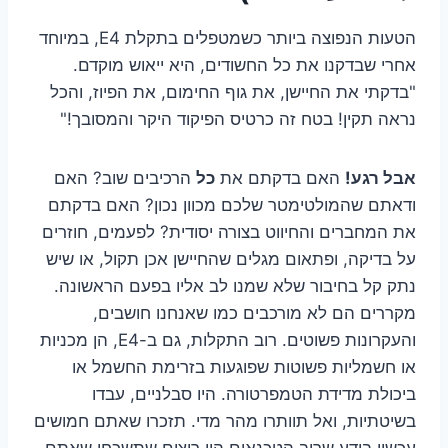
הטעות הנפוצה ביותר כשמטפלים בתקלת E4, במיוחד
אחרי שבדקנו את כל החשודים, היא ייאוש מוקדם.
"בדקתי את החיישן, את גוף החימום, את הפיוז, והכל
נראה תקין! בטח זה כרטיס הפיקוד היקר והמסובך!"
אבל רגע!
האם בדקתם את
כל
הרכיבים שוב? האם
ודאתם שהמולטימטר שלכם מכוון נכון? האם בדקתם
את המחברים והחיווט בצורה יסודית? לפעמים, חוזרים
על בדיקה, ופתאום מגלים שהחיישן אכן תקול, או שיש
נתק קל בחיבור שלא שמנו לב אליו בפעם הראשונה.
מקררים הם לא מורכבים כמו שאנחנו חושבים,
והעקרונות פשוטים. רוב התקלות, גם ב-E4, הן מכניות
או חשמליות פשוטות שפוגעות בזרימת החשמל או
ביכולת מדידת הטמפרטורה. היו סבלניים, עבדו
בשיטתיות, ואל תוותרו מהר מדי. תזכרו שאתם חמושים
עכשיו בידע שרוב הטכנאים היו רוצים שתשכחו שאתם