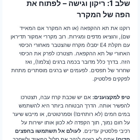
שלב 1: ריקון וגישה – לפתוח את
הפה של המקרר
רוקנו את תא ההקפאה (או תא המקרר אם המאייד
שם), והוציאו מדפים ומגירות. רוב מקררי אמקור תדיראן
עם תקלת E4 יסבלו מקרח שהצטבר מאחורי הכיסוי
האחורי של תא ההקפאה. תצטרכו לפרק את הכיסוי
הזה. בדרך כלל מדובר בכמה ברגים (צלמו!), ואז
שחרור של תפסים. לפעמים יש ברגים מוסתרים מתחת
לפקקים פלסטיק.
טיפ למקצוענים:
אם יש שכבת קרח עבה, תצטרכו
להפשיר אותה. הדרך הבטוחה ביותר היא להשתמש
במים חמים (לא רותחים!) וסמרטוטים, או מייבש שיער
על חום נמוך, תוך הקפדה לא לכוון אותו ישירות על
רכיבי פלסטיק עדינים.
לעולם אל תשתמשו בחפצים
חדים!
אתם לא רוצים לנקב את סליל המאייד ולשחרר