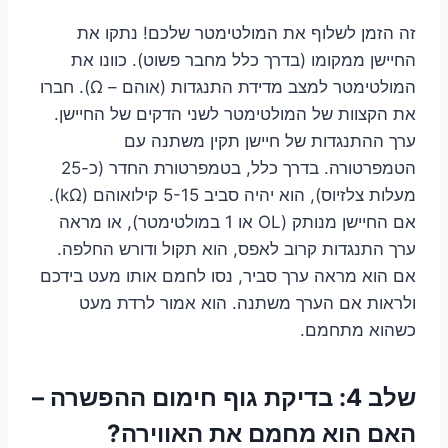
זה הזמן לשלוף את המולטימטר שלכם! נתקו את
החיישן ממקומו (בדרך כלל מחבר פשוט). כוונו את
המולטימטר למצב מדידת התנגדות (אוהם – Ω). חברו
את הקצוות של המולטימטר לשני הדקים של החיישן.
ערך ההתנגדות של חיישן תקין משתנה עם
הטמפרטורה. בדרך כלל, בטמפרטורת החדר (כ-25
מעלות צלזיוס), הוא יהיה סביב 5-15 קילואוהם (kΩ).
אם החיישן מנותק (OL או 1 במולטימטר), או מראה
ערך התנגדות קרוב לאפס, הוא תקול ודורש החלפה.
אם הוא מראה ערך סביר, נסו לחמם אותו מעט בידכם
ולראות אם הערך משתנה. הוא אמור לרדת מעט
כשהוא מתחמם.
שלב 4: בדיקת גוף חימום ההפשרה –
האם הוא מחמם את האווירה?