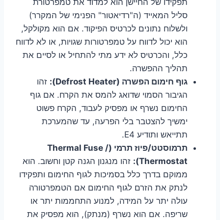
תפקידו של החיישן הוא למדוד את טמפרטורת
סליל המאייד (ה"רדיאטור" הפנימי של המקרר)
ולשלוח נתונים לכרטיס הפיקוד. אם הוא מקולקל,
הוא יכול לדווח על טמפרטורות שגויות, או לא לדווח
כלל, והכרטיס לא ידע מתי להתחיל או לסיים את
תהליך ההפשרה.
גוף חימום הפשרה (Defrost Heater):
זהו
הגיבור הסמוי שדואג להמס את הקרח. אם גוף
החימום נשרף או מפסיק לעבוד, הקרח פשוט
ימשיך להצטבר בלי הפרעה, עד שהמערכת
תתייאש ותודיע E4.
תרמוסטט/פיוז תרמי (Thermal Fuse /
Thermostat):
זהו מנגנון הגנה קטן וחשוב. הוא
ממוקם בדרך כלל בסמיכות לגוף החימום ותפקידו
לנתק את הזרם לגוף החימום אם הטמפרטורה
עולה יתר על המידה, למנוע התחממות יתר או
שריפה. אם הוא נשרף (מנתק), הוא מפסיק את