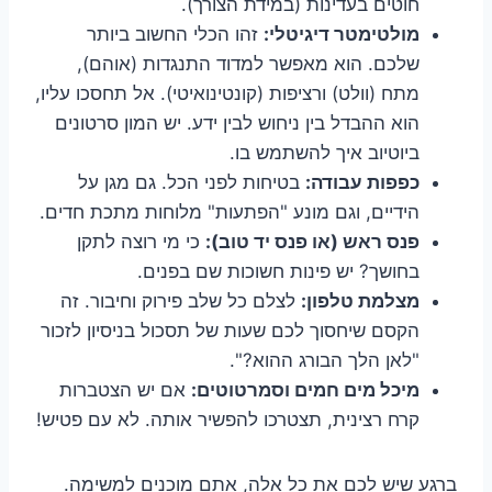
חוטים בעדינות (במידת הצורך).
מולטימטר דיגיטלי:
זהו הכלי החשוב ביותר
שלכם. הוא מאפשר למדוד התנגדות (אוהם),
מתח (וולט) ורציפות (קונטינואיטי). אל תחסכו עליו,
הוא ההבדל בין ניחוש לבין ידע. יש המון סרטונים
ביוטיוב איך להשתמש בו.
כפפות עבודה:
בטיחות לפני הכל. גם מגן על
הידיים, וגם מונע "הפתעות" מלוחות מתכת חדים.
פנס ראש (או פנס יד טוב):
כי מי רוצה לתקן
בחושך? יש פינות חשוכות שם בפנים.
מצלמת טלפון:
לצלם כל שלב פירוק וחיבור. זה
הקסם שיחסוך לכם שעות של תסכול בניסיון לזכור
"לאן הלך הבורג ההוא?".
מיכל מים חמים וסמרטוטים:
אם יש הצטברות
קרח רצינית, תצטרכו להפשיר אותה. לא עם פטיש!
ברגע שיש לכם את כל אלה, אתם מוכנים למשימה.