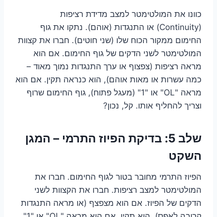
כוונו את המולטימטר למצב מדידת רציפות
(Continuity) או התנגדות (אוהם). נתקו את גוף
החימום ממקור הכוח שלו (שני חוטים). חברו את קצוות
המולטימטר לשני הדקים של גוף החימום. אם הוא
מראה רציפות (צפצוף או ערך התנגדות נמוך מאוד –
כמה עשרות או מאות אוהם), הוא כנראה תקין. אם הוא
מראה "OL" או "1" (מעגל פתוח), גוף החימום שרוף
וצריך להחליף אותו. קל, נכון?
שלב 5: בדיקת הפיוז התרמי – המגן
השקט
הפיוז התרמי מחובר בטור לגוף החימום. חברו את
המולטימטר למצב רציפות. חברו את הקצוות לשני
הדקים של הפיוז. אם הוא מצפצף (או מראה התנגדות
קרובה לאפס), הוא תקין. אם הוא מראה "OL" או "1"