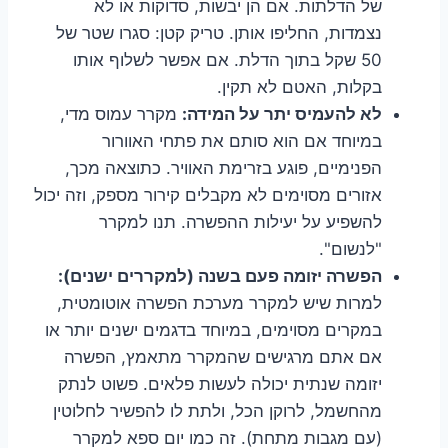
של הדלתות. אם הן יבשות, סדוקות או לא
נצמדות, החליפו אותן. טריק קטן: סגרו שטר של
50 שקל בתוך הדלת. אם אפשר לשלוף אותו
בקלות, האטם לא תקין.
לא להעמיס יתר על המידה:
מקרר עמוס מדי,
במיוחד אם הוא סותם את פתחי האוורור
הפנימיים, פוגע בזרימת האוויר. כתוצאה מכך,
אזורים מסוימים לא מקבלים קירור מספק, וזה יכול
להשפיע על יעילות ההפשרה. תנו למקרר
"לנשום".
הפשרה יזומה פעם בשנה (למקררים ישנים):
למרות שיש למקרר מערכת הפשרה אוטומטית,
במקרים מסוימים, במיוחד בדגמים ישנים יותר או
אם אתם מרגישים שהמקרר מתאמץ, הפשרה
יזומה שנתית יכולה לעשות פלאים. פשוט לנתק
מהחשמל, לרוקן הכל, ולתת לו להפשיר לחלוטין
(עם מגבות מתחת). זה כמו יום ספא למקרר