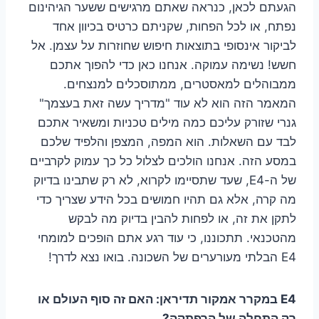
הגעתם לכאן, כנראה שאתם מרגישים ששער הגיהינום
נפתח, או לכל הפחות, שקניתם כרטיס בכיוון אחד
לביקור אינסופי בתוצאות חיפוש שחוזרות על עצמן. אל
חשש! נשימה עמוקה. אנחנו כאן כדי להפוך אתכם
ממבוהלים למאסטרים, ממתוסכלים למנצחים.
המאמר הזה הוא לא עוד "מדריך עשה זאת בעצמך"
גנרי שזורק עליכם כמה מילים טכניות ומשאיר אתכם
לבד עם השאלות. הוא המפה, המצפן והלפיד שלכם
במסע הזה. אנחנו הולכים לצלול כל כך עמוק לקרביים
של ה-E4, שעד שתסיימו לקרוא, לא רק שתבינו בדיוק
מה קרה, אלא גם תהיו חמושים בכל הידע שצריך כדי
לתקן את זה, או לפחות להבין בדיוק מה לבקש
מהטכנאי. תתכוננו, כי עוד רגע אתם הופכים למומחי
E4 הבלתי מעורערים של השכונה. בואו נצא לדרך!
E4 במקרר אמקור תדיראן: האם זה סוף העולם או
רק התחלה של הרפתקה?