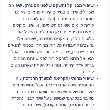
שיפוץ מבני קל (השקט שלפני הסערה):
שיפוצים
שכוללים שינויים במיקום קירות פנימיים שאינם
תומכים, הזזת פתחים (דלתות/חלונות) בתוך
קירות קיימים (שאינם חיצוניים), או שינויים קלים
במערכות פנימיות. כאן מתחילים להפעיל את
בלוטות הלחץ. במקרים מסוימים, שינויים אלו
נחשבים ל"עבודות פטורות מהיתר" בכפוף לתנאים
ספציפיים (כן, יש רשימה כזו, והיא משתנה). אבל
רגע, אל תרוצו לפרק קירות לפני שאתם מבינים
בדיוק איזה קיר זה, ומה גודל הפתח שאתם רוצים
ליצור בו.
שיפוץ מהותי (הקריאה למשרד ההנדסה):
זו
הקטגוריה שבה אתם חייבים, אבל ממש
חייבים
,
מעורבות של אנשי מקצוע והוצאת היתר בנייה.
מדובר בכל שינוי שמשפיע על שלד הבניין (הסרת
קירות תומכים, הוספת קורות), שינוי מהותי