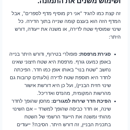
ושימוש משנים את התמונה.
זה קצת כמו להגיד "אני רק מוסיף מדף לספרים", אבל
המדף הזה הוא בעצם קומה שנייה בתוך הדירה. כל
שינוי שמוסיף שטח לדירה, או משנה את ייעודה, דורש
היתר:
סגירת מרפסת:
פופולרי בטירוף, ודורש היתר בנייה
באופן כמעט גורף. מרפסת היא שטח חיצוני שאינו
נחשב "שטח בנוי" באותו אופן כמו חדר. הפיכתה
לחדר היא תוספת שטח לדירה (ולעתים קרובות גם
שינוי חזית הבניין), ועל כן היא דורשת אישור
מהרשות המקומית, מהנדס ואדריכל.
הפיכת חדר שירות למגורים:
מחסן שהופך לחדר
שינה, או חדר כביסה שהופך למשרד – אם השינוי
מהותי ומשנה את הייעוד הרשמי של השטח
בתכנית הבניין, זה דורש היתר. הסיבה? ייעודים