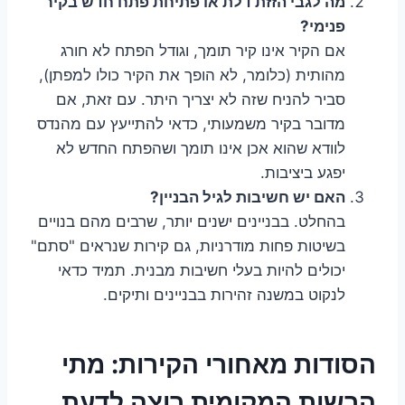
מה לגבי הזזת דלת או פתיחת פתח חדש בקיר
פנימי?
אם הקיר אינו קיר תומך, וגודל הפתח לא חורג
מהותית (כלומר, לא הופך את הקיר כולו למפתן),
סביר להניח שזה לא יצריך היתר. עם זאת, אם
מדובר בקיר משמעותי, כדאי להתייעץ עם מהנדס
לוודא שהוא אכן אינו תומך ושהפתח החדש לא
יפגע ביציבות.
האם יש חשיבות לגיל הבניין?
בהחלט. בבניינים ישנים יותר, שרבים מהם בנויים
בשיטות פחות מודרניות, גם קירות שנראים "סתם"
יכולים להיות בעלי חשיבות מבנית. תמיד כדאי
לנקוט במשנה זהירות בבניינים ותיקים.
הסודות מאחורי הקירות: מתי
הרשות המקומית רוצה לדעת