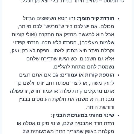
להתמוטט – מחייב היתר בנייה. בלי יוצא מן הכלל.
הורדת קיר תומך:
זהו חטא השיפוצים הגדול
מכולם. אם יש לכם קיר ש"מרגיש" לכם מיותר,
אבל הוא למעשה מחזיק את התקרה (ואולי קומות
שלמות מעליכם), הסרתו ללא תכנון הנדסי קפדני
וקבלת היתר היא מתכון לאסון. הפקח לא רק יזעק,
אלא גם השכנים, כשירגישו שהדירה שלהם
נשמטת להם מתחת לרגליים.
הוספת קורות או עמודים:
גם אם אתם רוצים
לחזק משהו, או ליצור מפתח רחב יותר ולשם כך
אתם מתקינים קורת פלדה או עמוד חדש, זו פעולה
מבנית. היא משנה את חלוקת העומסים בבניין
ודורשת היתר.
שינוי מהותי במערכות הבניין:
הזזת חדר אמבטיה שלם, שינוי מיקום אסלה או
מקלחת באופן שמצריך הזזה משמעותית של