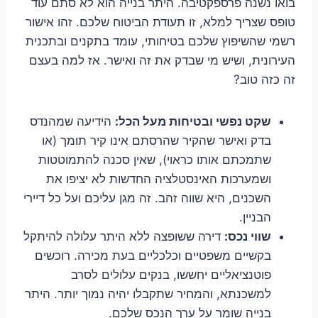
בואו נשנה פרספקטיבה. היתר בנייה הוא לא סתם עוד
טופס שצריך למלא, זו תעודת הביטוח שלכם. זהו אישור
רשמי שהשיפוץ שלכם בטיחותי, עומד בתקנים ובתכנית
העירונית, ושיש מי שבדק את זה ואישר. אז למה בעצם
זה כזה טוב?
שקט נפשי ובטיחות מעל הכל:
הידיעה שמהנדס
בדק ואישר שהקיר שהרסתם אינו קיר תומך (או
שתמכתם אותו כראוי), שאין סכנה להתמוטטות
ושמערכות האינסטלציה החדשות לא יציפו את
השכנים, היא שווה זהב. זה מגן עליכם ועל כל דיירי
הבניין.
שווי נכס:
דירה ששופצה ללא היתר עלולה להיתקל
בקשיים משפטיים וכלכליים בעת מכירה. רוכשים
פוטנציאליים יחששו, בנקים עלולים לסרב
למשכנתא, והמחיר שתקבלו יהיה נמוך יותר. היתר
בנייה שומר על ערך הנכס שלכם.