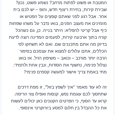
המטבח או פשוט לפתוח מרחב? נשמע פשוט, נכון?
שבירת קירות, בחירת ריצוף חדש, והופ – יש לכם בית
אחר. אבל רגע לפני שאתם קופצים על הפטיש או
מזמינים את מעצב הפנים, בואו נדבר על משהו שפחות
כיף אבל קריטי להפליא: היתר בנייה. כן, גם כשהכל
קורה בתוך ארבעה קירות, לפעמים המדינה רוצה לדעת
בדיוק מה אתם מתכננים שם. ואם לא תשחקו לפי
הכללים, אתם עלולים למצוא את עצמכם בסיפור
הרבה יותר מורכב – וכואב – משיפוץ רגיל. אז בואו
נצלול פנימה, נחשוף את הסודות, ונבין אחת ולתמיד:
מתי באמת צריך אישור למעשה קסמים פנימי?
זה לא עוד מאמר "איך לשפץ בזול", זו מפת דרכים
שתחסוך לכם עוגמת נפש, קנסות ואפילו צווי הריסה.
קראו עד הסוף, כי הפרטים הקטנים כאן יכולים לעשות
את כל ההבדל בין חלום למסע ביורוקרטי אינסופי.