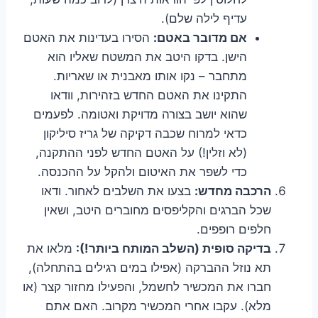
עדיף לילה שלם).
אם מדובר באטם:
הסירו בעדינות את האטם
הישן. בדקו היטב את המשטח שאליו הוא
מתחבר – נקו אותו מאבנית או שאריות.
התקינו את האטם החדש בזהירות, וודאו
שהוא יושב בצורה מדויקת ואטומה. לפעמים
כדאי למרוח שכבה דקיקה של גריז סיליקון
(לא וזלין!) על האטם החדש לפני ההתקנה,
כדי לשפר את האיטום ולהקל על ההכנסה.
הרכבה מחדש:
בצעו את השלבים לאחור. ודאו
שכל הברגים והקליפסים מחוברים היטב, ושאין
חלפים רופפים.
בדיקה סופית (השלב המותח ביותר!):
מלאו את
תא נוזל ההברקה (אפילו במים רגילים בהתחלה),
חברו את המכשיר לחשמל, והפעילו מחזור קצר (או
מלא). עקבו אחרי המכשיר מקרוב. האם אתם