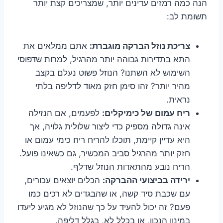
הנה כמה רמזים עדינים יותר, שמצריכים קצת יותר
תשומת לב:
צריכת נוזל הברקה מוגברת:
אתם ממלאים את
התא בתדירות גבוהה יותר מהרגיל, למרות שדפוסי
השימוש לא השתנו? הנוזל פשוט נעלם בקצב
מהיר יותר? זהו סימן חזק מאוד לדליפה בלתי
נראית.
ריח עמום של כימיקלים:
לפעמים, אם הנזילה
אינה גדולה מספיק כדי ליצור שלולית גלויה, אך
היא עדיין קיימת, תוכלו להריח ריח כימי עמום או
חזק יותר מהרגיל סביב המכשיר, גם כשאינו פועל.
הריח נובע מהתאדות הנוזל שדלף.
ירידה בביצועי ההברקה:
הכלים יוצאים עכורים,
עם שכבת סיד קשה, או שהבגדים לא רכים כמו
פעם? זה יכול להעיד על כך שהנוזל לא מגיע ליעדו
במינון הנכון, או בכלל לא, בגלל דליפה.