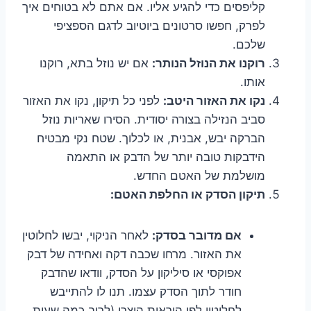
קליפסים כדי להגיע אליו. אם אתם לא בטוחים איך
לפרק, חפשו סרטונים ביוטיוב לדגם הספציפי
שלכם.
רוקנו את הנוזל הנותר:
אם יש נוזל בתא, רוקנו
אותו.
נקו את האזור היטב:
לפני כל תיקון, נקו את האזור
סביב הנזילה בצורה יסודית. הסירו שאריות נוזל
הברקה יבש, אבנית, או לכלוך. שטח נקי מבטיח
הידבקות טובה יותר של הדבק או התאמה
מושלמת של האטם החדש.
תיקון הסדק או החלפת האטם:
אם מדובר בסדק:
לאחר הניקוי, יבשו לחלוטין
את האזור. מרחו שכבה דקה ואחידה של דבק
אפוקסי או סיליקון על הסדק, וודאו שהדבק
חודר לתוך הסדק עצמו. תנו לו להתייבש
לחלוטין לפי הוראות היצרן (לרוב כמה שעות,