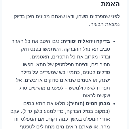
האמת
לפני שמפרקים משהו, ודאו שאתם מבינים היכן בדיוק
נמצאת הבעיה.
בדיקה ויזואלית יסודית:
נגבו היטב את כל האזור
סביב תא נוזל ההברקה. השתמשו בפנס חזק
ובדקו מקרוב את כל התפרים, האטמים,
החיבורים, ודפנות הפלסטיק של התא. חפשו
סדקים קטנים, כתמי יובש שמעידים על נזילה
ישנה, או אטמים שנראים סדוקים או יבשים. אל
תפחדו לגעת ולמשש – לפעמים מרגישים סדק
שקשה לראות.
מבחן המים (הזהיר):
מלאו את התא במים
(במקום בנוזל הברקה, כדי למנוע בלגן גדול). עקבו
אחרי המפלס במשך כמה דקות. אם המפלס יורד
מהר, או שאתם רואים מים מתחילים לטפטף