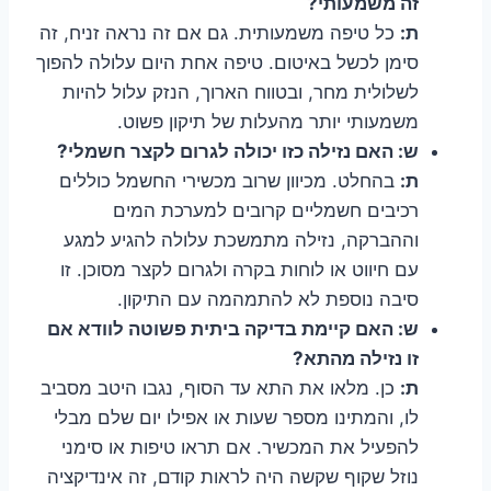
זה משמעותי?
ת:
כל טיפה משמעותית. גם אם זה נראה זניח, זה
סימן לכשל באיטום. טיפה אחת היום עלולה להפוך
לשלולית מחר, ובטווח הארוך, הנזק עלול להיות
משמעותי יותר מהעלות של תיקון פשוט.
ש: האם נזילה כזו יכולה לגרום לקצר חשמלי?
ת:
בהחלט. מכיוון שרוב מכשירי החשמל כוללים
רכיבים חשמליים קרובים למערכת המים
וההברקה, נזילה מתמשכת עלולה להגיע למגע
עם חיווט או לוחות בקרה ולגרום לקצר מסוכן. זו
סיבה נוספת לא להתמהמה עם התיקון.
ש: האם קיימת בדיקה ביתית פשוטה לוודא אם
זו נזילה מהתא?
ת:
כן. מלאו את התא עד הסוף, נגבו היטב מסביב
לו, והמתינו מספר שעות או אפילו יום שלם מבלי
להפעיל את המכשיר. אם תראו טיפות או סימני
נוזל שקוף שקשה היה לראות קודם, זה אינדיקציה