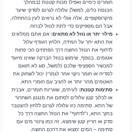
חומרים כימיים ואפילו מכות קטנות (במהלך
הכנסת כלים, למשל) עלולה לגרום לסדקי שיער
מיקרוסקופיים. אלה אולי לא נראים לעין בהתחלה,
אבל הם מספיקים כדי לתת לנוזל לברוח.
מילוי יתר או נוזל לא מתאים:
אם אתם ממלאים
את התא יתר על המידה, הלחץ העודף עלול
לדחוף את הנוזל החוצה דרך הפתחים הכי פחות
אטומים. בנוסף, שימוש בנוזל הברקה שאינו מיועד
למכשיר הספציפי שלכם (למשל, סוג לא תואם
למדיח או חומר ניקוי אחר לגמרי) יכול לשחוק את
האטמים מהר יותר או להגיב עם חומרי התא.
סתימות קטנות:
לעיתים, שאריות חומרים, אבנית
או לכלוך קטן עלולים לסתום את מנגנון השחרור
של התא. סתימה כזו עלולה לגרום ללחץ להצטבר
בתוך התא, ו"לדחוף" את הנוזל החוצה דרך כל
סדק או חריץ קטן שימצא. זה כמו צינור מים עם
סתימה – המים ימצאו את דרכם החוצה.