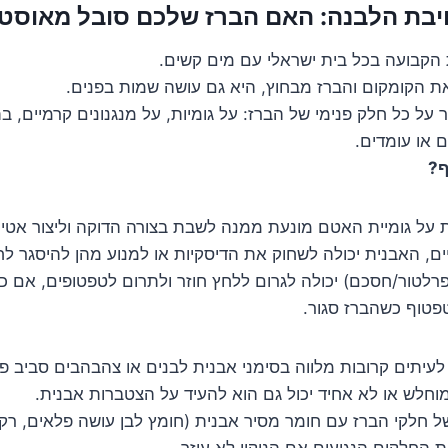
הקבועה בכל בית ישראלי עם מים קשים.
ת הקומקום והברז מבחוץ, היא גם עושה שמות בפנים.
על כל חלק פנימי של הברז: על גומיות, על מנגנונים קרמיים, בת
 או עומדים.
ף?
 על גומיית האטם מונעת ממנה לשבת בצורה הדוקה וליצור אטי
ים, האבנית יכולה לשחוק את הדיסקיות או למנוע מהן להיסגר לחל
רלטור/חסכם) יכולה לגרום ללחץ חוזר ולתרום לטפטופים, אם כי
פטוף כשהברז סגור.
עיתים קרובות מלווה בסימני אבנית לבנים או צהבהבים סביב פי
מוחלש או לא אחיד יכול גם הוא להעיד על הצטברות אבנית.
י של חלקי הברז עם חומר מסיר אבנית (חומץ לבן עושה פלאים, ר
 החלקים הנגועים אם הניקוי לא עוזר.