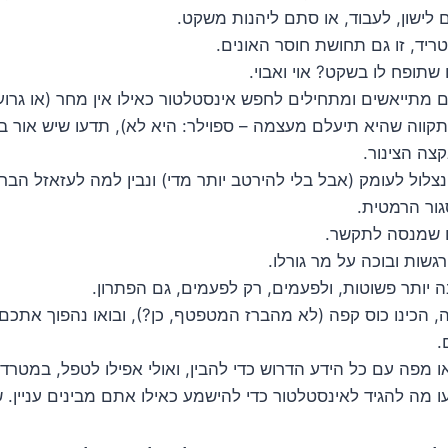
לישון, לעבוד, או סתם ליהנות משקט.
יד, זו גם תחושת חוסר האונים.
שתופח לו בשקט? אוי ואבוי.
 מתייאשים ומתחילים לחפש אינסטלטור כאילו אין מחר (או גרוע
ווה שהיא תיעלם מעצמה – ספוילר: היא לא), תדעו שיש אור 
בקצה הצינור.
צלול לעומק (אבל בלי להירטב יותר מדי) ונבין למה לעזאזל הב
ור הרמטית.
ם שמנסה לתקשר.
גשות ובוכה על מר גורלו.
ה יותר פשוטות, ולפעמים, רק לפעמים, גם הפתרון.
, הכינו כוס קפה (לא מהברז המטפטף, כן?), ובואו נהפוך אתכ
.
מפה עם כל הידע הדרוש כדי להבין, ואולי אפילו לטפל, במטרד 
 מה להגיד לאינסטלטור כדי להישמע כאילו אתם מבינים עניין. ש