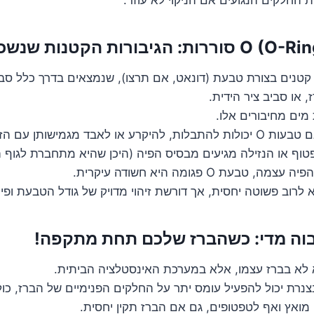
אטמים קטנים בצורת טבעת (דונאט, אם תרצו), שנמצאים בדרך כלל ס
או סביב ציר הידית.
 מים מחיבורים אלו.
או לאבד מגמישותן עם הזמן.
ף או הנזילה מגיעים מבסיס הפיה (היכן שהיא מתחברת לגוף ה
טבעת O פגומה היא חשודה עיקרית.
 לא בברז עצמו, אלא במערכת האינסטלציה הביתית.
נרת יכול להפעיל עומס יתר על החלקים הפנימיים של הברז, כולל 
 מואץ ואף לטפטופים, גם אם הברז תקין יחסית.