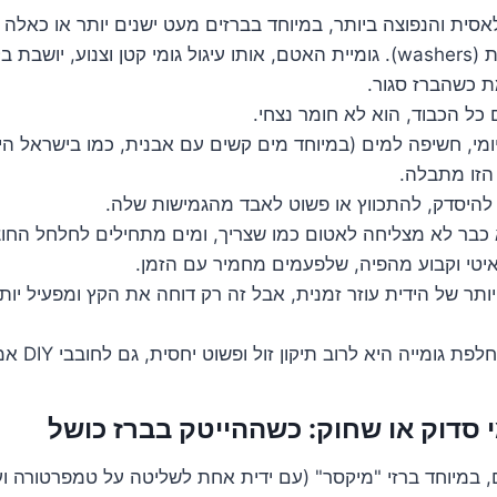
לאסית והנפוצה ביותר, במיוחד בברזים מעט ישנים יותר או כאלה
במנגנון מבוסס גומיות (washers). גומיית האטם, אותו עיגול גומי קטן וצנוע,
ת כשהברז סגור.
 כל הכבוד, הוא לא חומר נצחי.
ומי, חשיפה למים (במיוחד מים קשים עם אבנית, כמו בישראל היפה
הזו מתבלה.
 להיסדק, להתכווץ או פשוט לאבד מהגמישות שלה.
 כבר לא מצליחה לאטום כמו שצריך, ומים מתחילים לחלחל החוצ
טי וקבוע מהפיה, שלפעמים מחמיר עם הזמן.
ותר של הידית עוזר זמנית, אבל זה רק דוחה את הקץ ומפעיל יות
ומייה היא לרוב תיקון זול ופשוט יחסית, גם לחובבי DIY אמיצים.
ם, במיוחד ברזי "מיקסר" (עם ידית אחת לשליטה על טמפרטורה וע