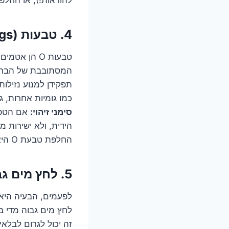
4. טבעות O (O-Rings) סוררות: הגיבורות הקטנות שנשכחו
טבעות O הן 
המסתובבת של הברז, 
תפקידן למנוע נזילות
כמו גומיות אחרות, גם טבעות O יכולות להתבלות, להיקרע 
סימני זיהוי:
אם הטפטו
הידית, ולא ישירות מהפיה עצמה, 
החלפת טבעת O היא לרוב פשוטה יחסית, אך דורשת זיהוי מדויק של גודל הטבעת ופירוק חלקי של הברז.
5. לחץ מים גבוה מדי: כשהברז שלכם תחת מתקפה!
לפעמים, הבעיה היא
לחץ מים גבוה מדי בצ
זה יכול לגרום לבלאי