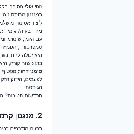
זוהי אולי הסיבה הק
ליצור אטימה מושלמ
מה הבעיה? גומי, עם
עם הזמן, שימוש יומי
טמפרטורה, הגומייה 
היא יכולה להתייבש,
ברגע שזה קורה, היא
סימני זיהוי:
טפטוף אי
לפעמים, הידוק חזק י
הגוססת.
החדשות הטובות? החלפת ג
2. מנגנון קרמי סדוק או שחוק: כשההייטק בברז כושל
ברזים מודרניים רבי