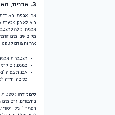
3. אבנית, האויבת הלבנה: האם הברז שלכם סובל מאוסטיאופורוזיס?
אה, אבנית. האורחת 
היא לא רק מכערת א
אבנית יכולה להצטבר 
מקום שבו מים זורמים
איך זה גורם לטפטו
הצטברות אבנית
במנגנונים קרמי
אבנית בפיה (בפ
כסיבה יחידה לט
סימני זיהוי:
טפטוף, ל
בחיבורים. זרם מים 
הפתרון? ניקוי יסוד
להוראות!), או החלפת