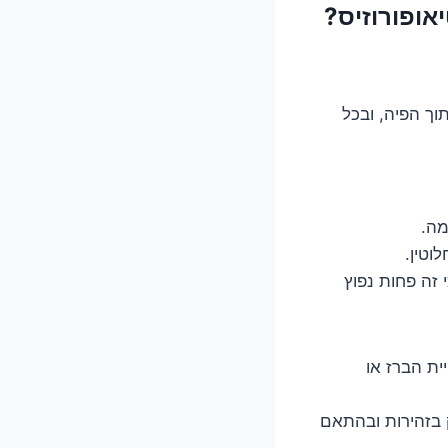
וך הפיה, ובכל
מה.
וטין.
 זה פחות נפוץ
ית הברז או
ק בזהירות ובהתאם