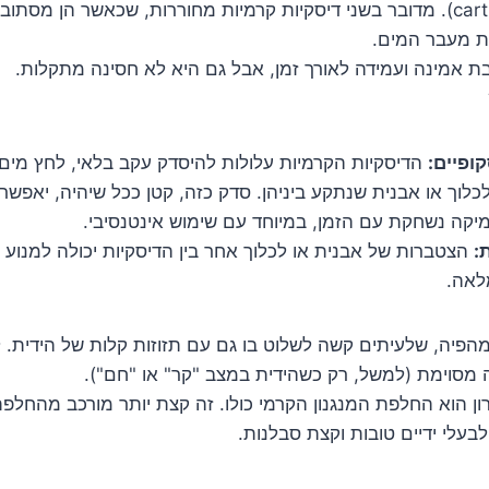
במנגנון קרמי (cartridge). מדובר בשני דיסקיות קרמיות מחוררות, שכאשר הן מסת
ת מעבר המים.
בת אמינה ועמידה לאורך זמן, אבל גם היא לא חסינה מתקלות.
ופיים:
הדיסקיות הקרמיות עלולות להיסדק עקב בלאי, לחץ מים ג
כלוך או אבנית שנתקע ביניהן. סדק כזה, קטן ככל שיהיה, יאפשר 
יקה נשחקת עם הזמן, במיוחד עם שימוש אינטנסיבי.
:
הצטברות של אבנית או לכלוך אחר בין הדיסקיות יכולה למנוע 
לאה.
פיה, שלעיתים קשה לשלוט בו גם עם תזוזות קלות של הידית.
 מסוימת (למשל, רק כשהידית במצב "קר" או "חם").
ן הוא החלפת המנגנון הקרמי כולו. זה קצת יותר מורכב מהחלפת ג
בעלי ידיים טובות וקצת סבלנות.