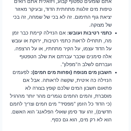
אתם שומעים טפטוף קבוע, ויזואלית אתם רואים
טיפות מים זולגות מתחתית הדוד, ובעיקר מאזור
יציאת גוף החימום. זה לא בכי של שמחה, זה בכי
של מצוקה.
כתמי רטיבות ועובש:
אם הנזילה קיימת כבר זמן
מה, תתחילו לראות כתמי רטיבות, ירוקת או עובש
על הדוד עצמו, על הקיר מתחתיו, או על הרצפה.
אלה סימנים שכבר עברתם את שלב הטפטוף
ועברתם לשלב ה"מפלון".
חשבון מים מנופח (ופחות מים חמים):
לפעמים
הנזילה כה איטית, שקשה לראותה. אבל אם
פתאום חשבון המים שלכם קופץ בצורה לא
מוסברת, והמים החמים נגמרים מהר יותר מהרגיל
(כי הדוד כל הזמן "מפסיד" מים חמים וצריך לחמם
חדשים), זהו עוד סימן שאולי הפלאנג' הוא האשם.
הוא לא רק מים, הוא גם כסף.