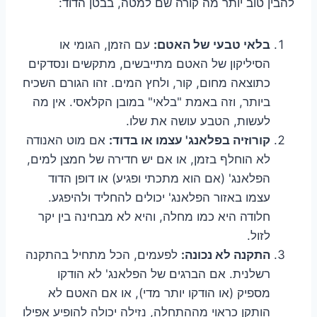
להבין טוב יותר מה קורה שם למטה, בבטן הדוד:
בלאי טבעי של האטם:
עם הזמן, הגומי או
הסיליקון של האטם מתייבשים, מתקשים ונסדקים
כתוצאה מחום, קור, ולחץ המים. זהו הגורם השכיח
ביותר, וזה באמת "בלאי" במובן הקלאסי. אין מה
לעשות, הטבע עושה את שלו.
קורוזיה בפלאנג' עצמו או בדוד:
אם מוט האנודה
לא הוחלף בזמן, או אם יש חדירה של חמצן למים,
הפלאנג' (אם הוא מתכתי ופגיע) או דופן הדוד
עצמו באזור הפלאנג' יכולים להחליד ולהיפגע.
חלודה היא כמו מחלה, והיא לא מבחינה בין יקר
לזול.
התקנה לא נכונה:
לפעמים, הכל מתחיל בהתקנה
רשלנית. אם הברגים של הפלאנג' לא הודקו
מספיק (או הודקו יותר מדי), או אם האטם לא
הותקן כראוי מההתחלה, נזילה יכולה להופיע אפילו