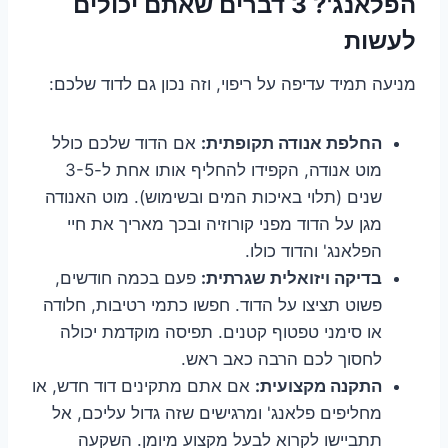
הפלאנג'? 3 דברים שאתם יכולים
לעשות
מניעה תמיד עדיפה על ריפוי, וזה נכון גם לדוד שלכם:
החלפת אנודה תקופתית:
אם הדוד שלכם כולל
מוט אנודה, הקפידו להחליף אותו אחת ל-3-5
שנים (תלוי באיכות המים ובשימוש). מוט האנודה
מגן על הדוד מפני קורוזיה ובכך מאריך את חיי
הפלאנג' והדוד כולו.
בדיקה ויזואלית שגרתית:
פעם בכמה חודשים,
פשוט תציצו על הדוד. חפשו כתמי רטיבות, חלודה
או סימני טפטוף קטנים. תפיסה מוקדמת יכולה
לחסוך לכם הרבה כאב ראש.
התקנה מקצועית:
אם אתם מתקינים דוד חדש, או
מחליפים פלאנג' ומרגישים שזה גדול עליכם, אל
תתביישו לקרוא לבעל מקצוע מיומן. השקעה