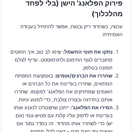
פירוק הפלאנג' הישן (בלי לפחד
מהלכלוך)
עכשיו, כשהדוד ריק ובטוח, אפשר להתחיל בעבודה
האמיתית:
נתקו את חוטי החשמל:
שימו לב טוב איך החוטים
מחוברים לגוף החימום ולתרמוסטט. עדיף לצלם
תמונה בטלפון.
שחררו את הברגים/אומים:
באמצעות המפתח
המתאים, שחררו בעדינות את כל הברגים או
האומים שמחזיקים את הפלאנג' למקומו. שחררו
אותם בהדרגה ובצורה צולבת, כדי למנוע עיוות.
הסירו את הפלאנג':
ייתכן שתצטרכו לנענע אותו
בעדינות או לדפוק עליו קלות עם פטיש גומי (אם
יש) כדי לשחרר אותו מהדוד. זה בסדר גמור אם
יוצאים עוד קצת מים – דאגו לדלי מתחת.