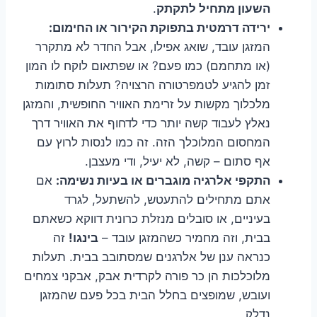
השעון מתחיל לתקתק
.
ירידה דרמטית בתפוקת הקירור או החימום:
המזגן עובד, שואג אפילו, אבל החדר לא מתקרר
(או מתחמם) כמו פעם? או שפתאום לוקח לו המון
זמן להגיע לטמפרטורה הרצויה? תעלות סתומות
מלכלוך מקשות על זרימת האוויר החופשית, והמזגן
נאלץ לעבוד קשה יותר כדי לדחוף את האוויר דרך
המחסום המלוכלך הזה. זה כמו לנסות לרוץ עם
אף סתום – קשה, לא יעיל, ודי מעצבן.
התקפי אלרגיה מוגברים או בעיות נשימה:
אם
אתם מתחילים להתעטש, להשתעל, לגרד
בעיניים, או סובלים מנזלת כרונית דווקא כשאתם
בבית, וזה מחמיר כשהמזגן עובד –
בינגו!
זה
כנראה ענן של אלרגנים שמסתובב בבית. תעלות
מלוכלכות הן כר פורה לקרדית אבק, אבקני צמחים
ועובש, שמופצים בחלל הבית בכל פעם שהמזגן
נדלק.