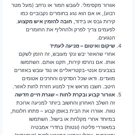
אוורור מקסימלי. לעובש חמור או נרחב (מעל מטר
רבוע), או אם הוא נגע בחומרים נקבוביים כמו
קירות גבס או בידוד,
חובה להזמין איש מקצוע
.
לפעמים צריך לפרק ולהחליף את החומרים
הנגועים.
שיקום ואיטום –
מניעה לעתיד
אחרי שהאזור יבש ונקי מעובש, זה הזמן לשקם
אותו. אם נהרסו קירות, תקנו אותם. השתמשו
בצבעים אנטי-בקטריאליים או נגד עובש באזורים
מועדים. ודאו שכל הסדקים והחרכים אטומים
היטב. חשבו מראש איך למנוע חזרת לחות לאזור.
אוורור קבוע ובקרת לחות –
שגרת חיים חדשה
זה השלב האחרון והחשוב ביותר למניעה ארוכת
טווח. אווררו את הבית באופן קבוע – פתחו חלונות,
במיוחד אחרי מקלחת או בישול. השתמשו
במאווררי פליטה (ונטות) בחדרי אמבטיה