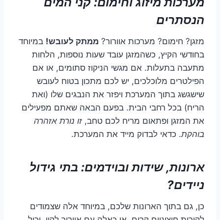
מערכות מיזוג וחימום: קני המים
הנסתרים
מזגן? חימום? מערכות אוורור?
ממתק לעובש!
במיוחד
בחודשי הקיץ, כשהמזגן עובד שעות נוספות, הלחות
מתעבה בתעלות. אם מגשי הניקוז סתומים, או אם
הפילטרים מלוכלכים, יש לכם מתכון בטוח לעובש
שישגשג בתוך המערכת ויפזר את הנבגים שלו (ואת
הריח) בכל רחבי הבית. בפעם הבאה שאתם מפעילים
את המזגן ופתאום מריח לכם טחב,
זו נורת אזהרה
בוהקת
. כדאי לבדוק מייד את המערכת.
ארונות, שידות ובוידמים: בתי גידול
ניידים?
כן, גם בתוך הארונות שלכם, במיוחד אלה שצמודים
לקירות חיצוניים קרים, או כאלה עם אוורור לקוי, יכול