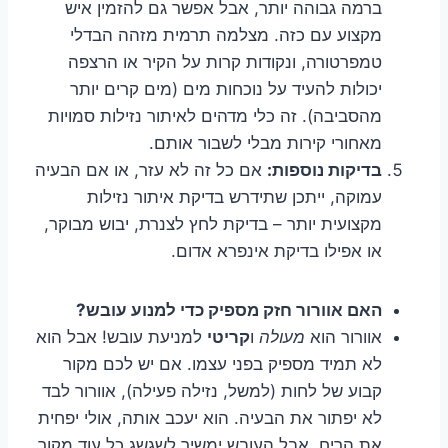
ברמה גבוהה יותר, אבל אפשר גם להזמין איש
מקצוע עם כזה. מצלמה תרמית מזהה הבדלי
טמפרטורה, ונקודות קרות על הקיר או הרצפה
יכולות להעיד על נוכחות מים (מים קרים יותר
מהסביבה). זה כלי מדהים לאיתור נזילות סמויות
מאחורי קירות מבלי לשבור אותם.
בדיקות נוספות:
אם כל זה לא עזר, או אם הבעיה
עמוקה, ייתכן שתידרש בדיקת איתור נזילות
מקצועית יותר – בדיקת לחץ לצנרת, יבוש מבוקר,
או אפילו בדיקת אינפרא אדום.
האם אוורור חזק מספיק כדי למנוע עובש?
אוורור הוא
מעולה
ו
קריטי
למניעת עובש! אבל הוא
לא תמיד מספיק בפני עצמו. אם יש לכם מקור
קבוע של לחות (למשל, נזילה פעילה), אוורור לבד
לא יפתור את הבעיה. הוא יעכב אותה, אולי יפחית
את הריח, אבל העובש ימשיך לשגשג כל עוד מקור