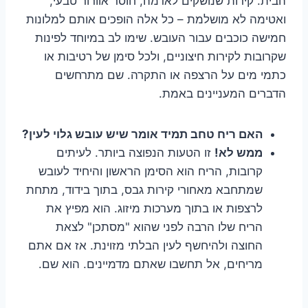
הבית. קירות שנושקים לאדמה, חוסר אוורור טבעי,
ואטימה לא מושלמת – כל אלה הופכים אותם למלונות
חמישה כוכבים עבור העובש. שימו לב במיוחד לפינות
שקרובות לקירות חיצוניים, ולכל סימן של רטיבות או
כתמי מים על הרצפה או התקרה. שם מתרחשים
הדברים המעניינים באמת.
האם ריח טחב תמיד אומר שיש עובש גלוי לעין?
ממש לא!
זו הטעות הנפוצה ביותר. לעיתים
קרובות, הריח הוא הסימן הראשון והיחיד לעובש
שמתחבא מאחורי קירות גבס, בתוך בידוד, מתחת
לרצפות או בתוך מערכות מיזוג. הוא מפיץ את
הריח שלו הרבה לפני שהוא "מסתכן" לצאת
החוצה ולהיחשף לעין הבלתי מזוינת. אז אם אתם
מריחים, אל תחשבו שאתם מדמיינים. הוא שם.