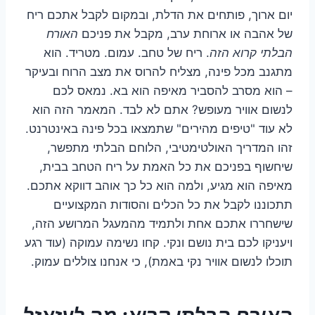
יום ארוך, פותחים את הדלת, ובמקום לקבל אתכם ריח
של אהבה או ארוחת ערב, מקבל את פניכם
האורח
הבלתי קרוא הזה
. ריח של טחב. עמום. מטריד. הוא
מתגנב מכל פינה, מצליח להרוס את מצב הרוח ובעיקר
– הוא מסרב להסביר מאיפה הוא בא. נמאס לכם
לנשום אוויר מעופש? אתם לא לבד. המאמר הזה הוא
לא עוד "טיפים מהירים" שתמצאו בכל פינה באינטרנט.
זהו המדריך האולטימטיבי, הלוחם הבלתי מתפשר,
שיחשוף בפניכם את כל האמת על ריח הטחב בבית,
מאיפה הוא מגיע, ולמה הוא כל כך אוהב דווקא אתכם.
תתכוננו לקבל את כל הכלים והסודות המקצועיים
שישחררו אתכם אחת ולתמיד מהמעגל המרושע הזה,
ויעניקו לכם בית נושם ונקי. קחו נשימה עמוקה (עוד רגע
תוכלו לנשום אוויר נקי באמת), כי אנחנו צוללים עמוק.