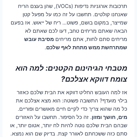
תרכובות אורגניות נדיפות (VOCs), שהן בעצם הריח
שאנחנו קולטים. תחשבו על זה כמו על מפעל קטן
שמייצר, במקום בושם, פשוט… ריח של ייאוש. אז בפעם
הבאה שאתם מריחים טחב, דעו לכם שאתם לא
מריחים סתם לחות, אתם מריחים
מסיבת עובש
שמתרחשת ממש מתחת לאף שלכם
.
מטבחי הגיהינום הקטנים: למה הוא
צומח דווקא אצלכם?
אז למה העובש החליט דווקא את הבית שלכם כאזור
בילוי מועדף? התשובה פשוטה: הוא מצא אצלכם את
כל מה שהוא צריך כדי לקיים חיים מאושרים ופוריים.
מים, חושך ומזון
. זה כל הסיפור. תחשבו על האזורים
שבהם הבית שלכם נוטה להיות לח יותר, אטום יותר, או
סתם כזה ששכחתם לאוורר קצת. בדיוק שם הוא נמצא.