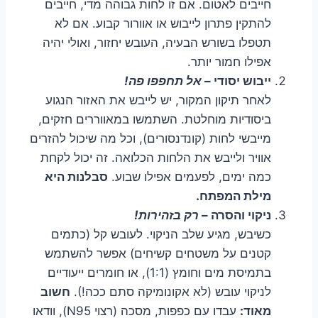
חייבים לאטום. אם זו לחות גבוהה מדי, חייבים
להתקין פתרון לייבוש או אוורור קבוע. אם לא
תטפלו בשורש הבעיה, העובש יחזור, ואולי יהיה
אפילו חמור יותר.
ייבוש יסודי –
אל תחפפו פה!
לאחר תיקון המקור, יש לייבש את האזור הנגוע
ביסודיות מוחלטת. השתמשו במאווררים חזקים,
מייבשי לחות (קונדנסורים), וכל מה שיכול להזרים
אוויר ולייבש את הלחות הכלואה. זה יכול לקחת
כמה ימים, לפעמים אפילו שבוע.
סבלנות היא
מילת המפתח.
ניקוי והסרה –
רק בזהירות!
כשיבש, מגיע שלב הניקוי. לעובש קל (כתמים
קטנים על משטחים קשיחים) אפשר להשתמש
בתמיסת מים וחומץ (1:1), או חומרים ייעודיים
לניקוי עובש (לא אקונומיקה סתם ככה!).
חשוב
מאוד:
עבדו עם כפפות, מסכה (רצוי N95), וודאו