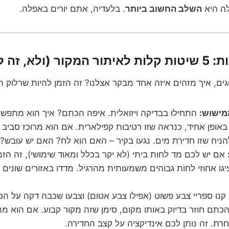
ה היא
השלב החשוב ביותר
. בלעדיה, אתם יורים באפלה.
ים, איך מזהים איזה אחד מבקר אצלנו? זה הזמן להיות שרלוק 
מישוש:
התחילו בבדיקה ויזואלית. איפה הכתם? איך הוא מתפש
אופן אחיד, כנראה שזו רטיבות קפילארית. אם הוא מרוכז סביב חל
להניח שזו חדירת מים. נגעו בקיר – האם הוא לח? האם יש עובש?
אם יש לכם מד לחות ביתי (לא יקר בכלל ומאוד שימושי), זה הז
ציגו אחוזי לחות גבוהים משמעותית מהרגיל. מדדו באזורים שונים 
קנו ספריי צבע פשוט (אפילו צבע אטום) וצבעו שכבה דקה על הכ
 הכתם חוזר בדיוק באותו מקום, סימן שזה מקור קבוע. אם הוא מ
רת. זה נותן לכם אינדיקציה על קצב החדירה.