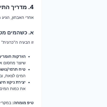
4. מדריך התיקונים המלא: 7 שיטות מנצחות לכל סוג רטיבות (באמת!)
אחרי האבחון, הגיע ה
א. כשהמים מטפ
זו הבעיה ה"כרונית" 
הזרקות חומרים
שיוצר מחסום או
טיח תרמי/נושם
המים לצאת, ובכ
יצירת ניקוז חיצו
את כמות המים 
טיפ מומחה:
במקרים 