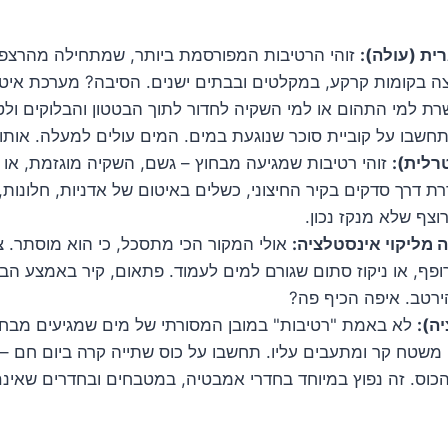
ית (עולה):
זוהי הרטיבות המפורסמת ביותר, שמתחילה מהרצפה
ה בקומות קרקע, במקלטים ובבתים ישנים. הסיבה? מערכת איטום
 למי התהום או למי השקיה לחדור לתוך הבטטון והבלוקים ולט
שבו על קוביית סוכר שנוגעת במים. המים עולים למעלה. אותו ע
רלית):
זוהי רטיבות שמגיעה מבחוץ – גשם, השקיה מוגזמת, או 
דרת דרך סדקים בקיר החיצוני, כשלים באיטום של אדניות, חלונות
צף שלא מנקז נכון.
 מליקוי אינסטלציה:
אולי המקור הכי מתסכל, כי הוא מוסתר. צ
ופף, או ניקוז סתום שגורם למים לעמוד. פתאום, קיר באמצע הבי
ירטב. איפה הכיף פה?
יה):
לא באמת "רטיבות" במובן המסורתי של מים שמגיעים מבחו
 משטח קר ומתעבים עליו. תחשבו על כוס שתייה קרה ביום חם –
כוס. זה נפוץ במיוחד בחדרי אמבטיה, במטבחים ובחדרים שאינם