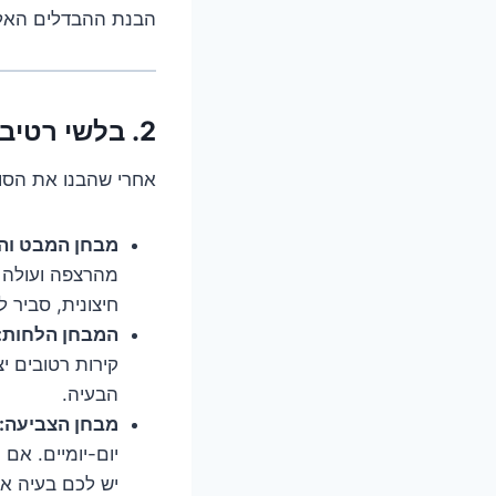
הבנת ההבדלים האל
2. בלשי רטיבות: 5 שיטות קלות לאיתור המקור (ולא, זה לא יקר)
אחרי שהבנו את הסוג
מבחן המבט וה
מהרצפה ועולה ב
חיצונית, סביר 
המבחן הלחות:
קירות רטובים י
הבעיה.
מבחן הצביעה:
יום-יומיים. אם
יש לכם בעיה אח