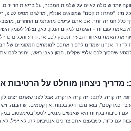
וקה יותר שיכולה לאיים על שלמות המבנה, על בריאות הדיירים, 
 מיני "פתרונות קסם" שמוצאים אונליין, מדלגים מטיפ לטיפ, רק
רך כלל חמורה יותר. אם אתם עייפים מהכתמים החוזרים, מהצב
 באמת עובדות – הגעתם למקום הנכון. כאן, נצלול לעומק העו
וף את האמת מאחורי הבעיה ונספק לכם את הידע והכלים כדי ל
 לחזור. אנחנו עומדים להפוך אתכם למומחים המקומיים של הב
מסע שיחסוך לכם אלפי שקלים, המון כאבי ראש, ויחזיר לכם את
 מדריך ניצחון מוחלט על הרטיבות א
יופי. זה קורה. לרובנו זה קרה או יקרה. אבל לפני שאתם רצים לק
בד כמו קסם", בואו נדבר רגע בכנות. אין קסמים. יש הבנה. ויש
ר עם רטיבות בקירות היא שאנשים מנסים לטפל בסימפטום במקו
בוה עם כדור, כשבעצם אתם צריכים אנטיביוטיקה. לא יעיל. לא ח