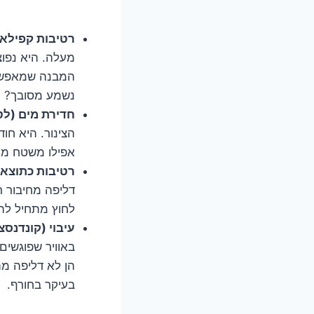
רטיבות קפילאר
מעלה. היא נפוצ
המבנה שמאפשרת
נשמע מסובך? תח
חדירת מים (לט
הצינור. היא חו
אפילו משטח מרו
רטיבות כתוצאה
דליפה מחיבור ר
לחוץ מתחיל לה
עיבוי (קונדנסצ
באוויר שפוגשים
הן לא דליפה מה
בעיקר בחורף.