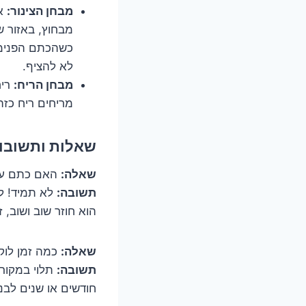
מבחן הצינור:
אם
מבחוץ, באזור ש
כשהכתם הפנימי
לא להציף.
מבחן הריח:
ריח
מריחים ריח כזה
שאלות ותשובות
שאלה:
האם כתם עוב
תשובה:
לא תמיד! לפ
הוא חוזר שוב ושוב, ז
שאלה:
כמה זמן לוק
תשובה:
תלוי במקור.
חודשים או שנים לבנ