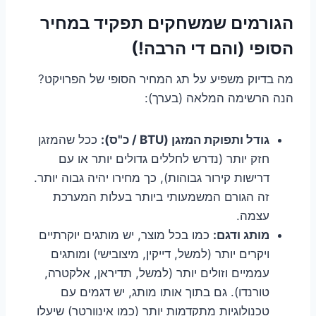
הגורמים שמשחקים תפקיד במחיר
הסופי (והם די הרבה!)
מה בדיוק משפיע על תג המחיר הסופי של הפרויקט?
הנה הרשימה המלאה (בערך):
גודל ותפוקת המזגן (BTU / כ"ס):
ככל שהמזגן
חזק יותר (נדרש לחללים גדולים יותר או עם
דרישות קירור גבוהות), כך מחירו יהיה גבוה יותר.
זה הגורם המשמעותי ביותר בעלות המערכת
עצמה.
מותג ודגם:
כמו בכל מוצר, יש מותגים יוקרתיים
ויקרים יותר (למשל, דייקין, מיצובישי) ומותגים
עממיים וזולים יותר (למשל, תדיראן, אלקטרה,
טורנדו). גם בתוך אותו מותג, יש דגמים עם
טכנולוגיות מתקדמות יותר (כמו אינוורטר) שיעלו