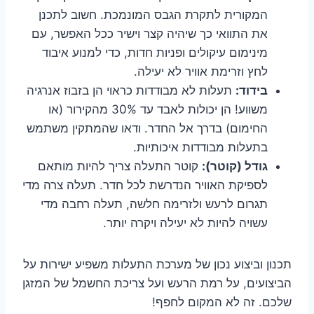
המקורית לתקרת הגבס המונמכת. חשוב לתכנן
את התוואי כך שיהיה קצר וישיר ככל האפשר, עם
מינימום עיקולים ופניות חדות, כדי למנוע איבוד
לחץ וזרימת אוויר לא יעילה.
בידוד:
תעלות לא מבודדות כראוי הן בזבוז אנרגיה
משווע! הן יכולות לאבד עד 30% מהקירור (או
החימום) בדרך אל החדר. ודאו שהמתקין משתמש
בתעלות מבודדות איכותיות.
גודל (קוטר):
קוטר התעלה צריך להיות מותאם
לספיקת האוויר הנדרשת לכל חדר. תעלה צרה מדי
תגרום לרעש ולזרימה חלשה, תעלה רחבה מדי
עשויה להיות לא יעילה ויקרה יותר.
תכנון וביצוע נכון של מערכת התעלות משפיע ישירות על
הביצועים, על רמת הרעש ועל צריכת החשמל של המזגן
שלכם. זה לא המקום לחפף!