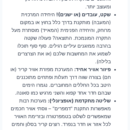
ומעוצב יותר.
שקט, עובדים (או ישנים)!
היחידה המרכזית
(המעבה) מותקנת בדרך כלל בחוץ או במקום
מרוחק, והיחידה הפנימית (המאייד) מוסתרת מעל
התקרה המונמכת. התוצאה? פעולה שקטה
בהרבה ממזגנים עיליים רגילים. סוף סוף תוכלו
לשמוע את המחשבות שלכם (או את הצרצרים
בלילה).
פיזור אוויר אחיד:
המערכת מפזרת אוויר קריר (או
חם) בצורה שווה דרך תעלות ופתחים מתוכננים
היטב בכל החללים המחוברים. נגמרו הימים
שבהם חדר אחד קפוא והשני מרגיש כמו סאונה.
שליטה מתקדמת (אופציונלי):
מערכות רבות
מאפשרות התקנת "דמפרים" – ווסתי אוויר חכמים
שמאפשרים לשלוט בטמפרטורה ובזרימת האוויר
לכל אזור או חדר בנפרד. רוצים קריר בסלון וחמים