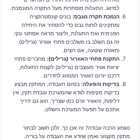
למיזוג. התעלות מוסתרות מעל התקרה המונמכת.
הנמכת תקרה מגבס:
בונים קונסטרוקציה
ומתקינים לוחות גבס כדי להסתיר את היחידה
הפנימית ואת התעלות, וליצור מראה אסתטי ונקי.
זה גם השלב בו משלבים פתחי אוורור (גרילים)
ותאורה שקועה, אם רוצים.
התקנת פתחי האוורור (גרילים):
מחברים פתחי
יציאת אוויר מעוצבים (גרילים) לקצות התעלות,
דרכם יזרום האוויר הממוזג לחדרים.
בדיקות והפעלה:
בסיום העבודה, המתקין מבצע
בדיקות מקיפות לוודא שהמערכת עובדת תקין, אין
דליפות, והאוויר זורם כמו שצריך. הוא גם ידריך
אתכם על תפעול המערכת והשלט.
נשמע הרבה עבודה? זה אכן כך. ולכן חשוב לבחור
מתקין מקצועי ואמין שיודע את העבודה על בוריה.