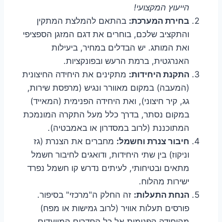
הייעוץ המקצועי!
בחירת המערכת:
בהתאם להמלצת המתקין
והתקציב שלכם, בוחרים את דגם המזגן הספציפי
ואת המותג. יש הבדלים במחיר, ביעילות
האנרגטית, ברמת הרעש ובפונקציות.
התקנת היחידות:
מתקינים את היחידה החיצונית
(המעבה) במקום מאוורר ונגיש (מרפסת שירות,
גג, קיר חיצוני), ואת היחידה הפנימית (המאייד)
במקום נסתר, בדרך כלל מעל התקרה המונמכת
המתוכננת (לרוב במסדרון או באמבטיה).
חיבור צנרת וחשמל:
מחברים את הצנרת (גז
וניקוז) בין שתי היחידות, ודואגים לחיבור חשמל
מתאים ובטיחותי, לעיתים נדרש קו חשמל נפרד
ישירות מהלוח.
הנחת התעלות:
זה החלק ה"מרכזי" בסיפור.
פורסים תעלות אוויר (לרוב גמישות או מפח)
מהיחידה הפנימית אל כל החדרים המיועדים