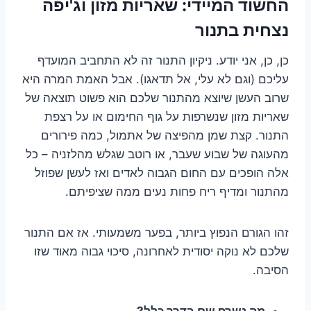
החשוד המיידי: שאריות מזון וג'יפה
נצחית בתנור
כן, כן, אני יודע. ניקיון התנור זה לא התחביב המועדף
עליכם (וגם לא עלי, אל תדאגו). אבל האמת המרה היא
שרוב העשן שיוצא מהתנור שלכם הוא פשוט תוצאה של
שאריות מזון שנשרפות על גוף החימום או על רצפת
התנור. קצת שמן מהפיצה של אתמול, כמה פירורים
מהעוגה של שבוע שעבר, או רוטב שגלש מהלזניה – כל
אלה הופכים עם החום הגבוה לאדים ואז לעשן שפוזל
מהתנור ומדיף ריח פחות נעים ממה שציפיתם.
זהו הגורם הנפוץ ביותר, בפער משמעותי. אז אם התנור
שלכם לא נוקה יסודית לאחרונה, סיכוי גבוה מאוד שזו
הסיבה.
מה נשרף שם בדרך כלל?