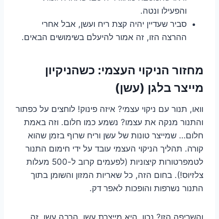
והפעילו ונטה.
סביר שעדיין יהיה קצת ריח ועשן, אבל אחרי
ההרצה הזו, זה אמור להיעלם בשימושים הבאים.
מחזור הניקוי העצמי: כשהניקיון
מייצר בלגן (עשן)
וואו, תנור עם ניקוי עצמי? איזה פינוק! לוחצים על כפתור
והתנור מנקה את עצמו? נשמע כמו חלום. וזה באמת
חלום… שמייצר טונות של עשן וריח שרוף בזמן שהוא
קורה. תהליך הניקוי העצמי עובד על ידי חימום התנור
לטמפרטורות קיצוניות (לפעמים קרוב ל-500 מעלות
צלזיוס!). בחום הזה, כל שאריות המזון והשומן בתוך
התנור נשרפות והופכות לאפר דק.
והשריפה הזו? נכון, היא מייצרת עשן. הרבה עשן. זה