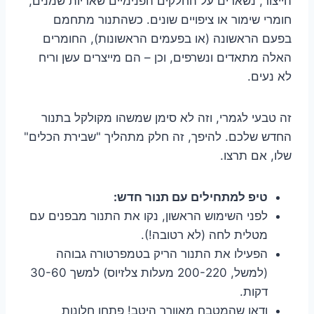
הייצור, נשארים על החלקים הפנימיים שאריות שמנים,
חומרי שימור או ציפויים שונים. כשהתנור מתחמם
בפעם הראשונה (או בפעמים הראשונות), החומרים
האלה מתאדים ונשרפים, וכן – הם מייצרים עשן וריח
לא נעים.
זה טבעי לגמרי, וזה לא סימן שמשהו מקולקל בתנור
החדש שלכם. להיפך, זה חלק מתהליך "שבירת הכלים"
שלו, אם תרצו.
טיפ למתחילים עם תנור חדש:
לפני השימוש הראשון, נקו את התנור מבפנים עם
מטלית לחה (לא רטובה!).
הפעילו את התנור הריק בטמפרטורה גבוהה
(למשל, 200-220 מעלות צלזיוס) למשך 30-60
דקות.
ודאו שהמטבח מאוורר היטב! פתחו חלונות