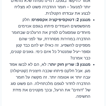
אמור להיקשר בגופם. דמיינו מפתח שלא מתאים
יותר למנעול – חומר ההדברה פשוט לא מצליח
לבצע את עבודתו הקטלנית.
מנגנון 2: דטוקסיפיקציה אקספרס:
חלק
מהפשפשים העמידים פיתחו בגופם אנזימים
מיוחדים שמסוגלים לפרק את הרעלנים שבחומר
ההדברה במהירות מסחררת, עוד לפני שהם
מספיקים להשפיע. זה כאילו יש להם כבד קטן
וסופר-יעיל שמנטרל כל איום כימי. גאונים קטנים,
כבר אמרנו?
מנגנון 3: שריון חזק יותר:
לא, הם לא לבשו אפוד
מגן. אבל חלקם פיתחו שכבה חיצונית (קוטיקולה)
עבה יותר או אטומה יותר. זה מקשה על חומר
ההדברה לחדור לגופם מלכתחילה. הם פשוט סוג
של "דוחים" את הרעל, ובכך מקטינים את מידת
החשיפה.