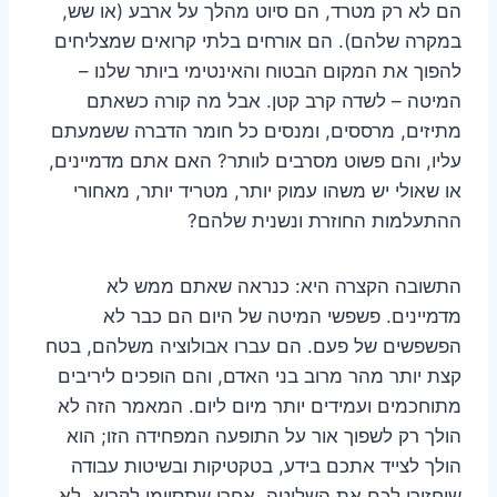
הם לא רק מטרד, הם סיוט מהלך על ארבע (או שש,
במקרה שלהם). הם אורחים בלתי קרואים שמצליחים
להפוך את המקום הבטוח והאינטימי ביותר שלנו –
המיטה – לשדה קרב קטן. אבל מה קורה כשאתם
מתיזים, מרססים, ומנסים כל חומר הדברה ששמעתם
עליו, והם פשוט מסרבים לוותר? האם אתם מדמיינים,
או שאולי יש משהו עמוק יותר, מטריד יותר, מאחורי
ההתעלמות החוזרת ונשנית שלהם?
התשובה הקצרה היא: כנראה שאתם ממש לא
מדמיינים. פשפשי המיטה של היום הם כבר לא
הפשפשים של פעם. הם עברו אבולוציה משלהם, בטח
קצת יותר מהר מרוב בני האדם, והם הופכים ליריבים
מתוחכמים ועמידים יותר מיום ליום. המאמר הזה לא
הולך רק לשפוך אור על התופעה המפחידה הזו; הוא
הולך לצייד אתכם בידע, בטקטיקות ובשיטות עבודה
שיחזירו לכם את השליטה. אחרי שתסיימו לקרוא, לא