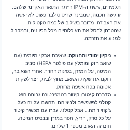
תלמידים, גישת ה-IPM הייתה התואר האקדמי שלהם.
זו גישה חכמה, שמבינה שריסוס לבד פשוט לא יעשה
את העבודה. מדובר בשילוב של כמה טקטיקות,
שמטרתן לחסל את האוכלוסייה מכל הכיוונים, ובמקביל
למנוע את חזרתה.
ניקיון יסודי ותחזוקה:
שאיבת אבק יומיומית (עם
שואב חזק ומומלץ עם פילטר HEPA) סביב
המיטה, על המזרן, בפינות החדר. אחרי השאיבה,
רוקנו את שקית השואב מחוץ לבית, רצוי לשקית
אטומה בפח אשפה מרוחק.
הדברת קיטור:
קיטור בטמפרטורה גבוהה הוא
קטלני לפשפשים ולביציהם. תחשבו על זה כעל
ג'קוזי רותח… אבל קטלני. עברו עם מכשיר קיטור
על כל סדק, חריץ, תפר במזרן ובבסיס המיטה.
חום זה האויב מספר 1 שלהם.