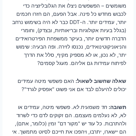
משומשים – הפשפשים ניצלו את הגלובליזציה כדי
לכבוש מחדש כל פינה. אבל הפעם, הם חזרו חכמים
יותר, עמידים יותר. ה-DDT כבר לא היה בשימוש נרחב
(בגלל בעיות אקולוגיות ובריאותיות, ובצדק), וחומרי
הדברה חדשים יותר, בעיקר ממשפחת הפירטרואידים
והניאוניקוטינואידים, נכנסו לזירה. ופה הבעיה: שימוש
יתר, לא נכון, או לא מספיק מקיף, סלל את הדרך
לפיתוח עמידות גם אליהם. מעגל קסמים?
שאלה שחשוב לשאול:
האם פשפשי מיטה עמידים
יכולים להיעלם לבד אם אני פשוט "אפסיק לגרד"?
תשובה:
חד משמעית לא.
פשפשי מיטה, עמידים או
לא, לא נעלמים מעצמם. הם זקוקים לדם כדי לשרוד
ולהתרבות. כל עוד יש "מקור דם" זמין (כלומר, אתם),
הם יישארו, יתרבו, ויהפכו את חייכם לסיוט מתמשך. אי