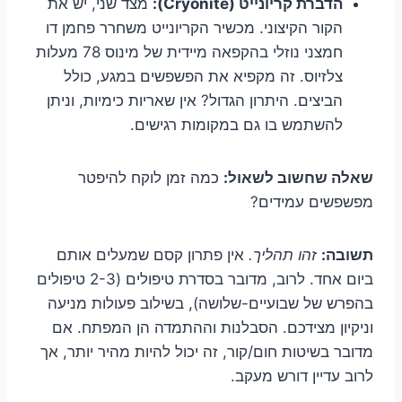
הדברת קריונייט (Cryonite):
מצד שני, יש את
הקור הקיצוני. מכשיר הקריונייט משחרר פחמן דו
חמצני נוזלי בהקפאה מיידית של מינוס 78 מעלות
צלזיוס. זה מקפיא את הפשפשים במגע, כולל
הביצים. היתרון הגדול? אין שאריות כימיות, וניתן
להשתמש בו גם במקומות רגישים.
שאלה שחשוב לשאול:
כמה זמן לוקח להיפטר
מפשפשים עמידים?
תשובה:
זהו תהליך.
אין פתרון קסם שמעלים אותם
ביום אחד. לרוב, מדובר בסדרת טיפולים (2-3 טיפולים
בהפרש של שבועיים-שלושה), בשילוב פעולות מניעה
וניקיון מצידכם. הסבלנות וההתמדה הן המפתח. אם
מדובר בשיטות חום/קור, זה יכול להיות מהיר יותר, אך
לרוב עדיין דורש מעקב.