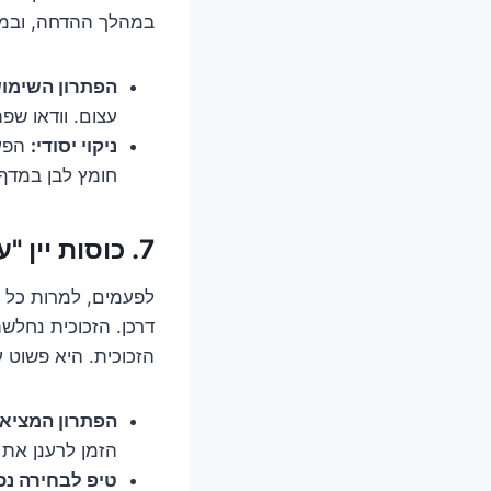
במהלך ההדחה, ובמקר
הפתרון השימוש
עצום. וודאו שפ
ניקוי יסודי:
הפעי
חומץ לבן במדף ה
7. כוסות יין "עייפות": מתי הזמן לומר שלום?
לפעמים, למרות כל ה
דרכן. הזכוכית נחלשת
הזכוכית. היא פשוט
הפתרון המציאו
הזמן לרענן את 
טיפ לבחירה נכו