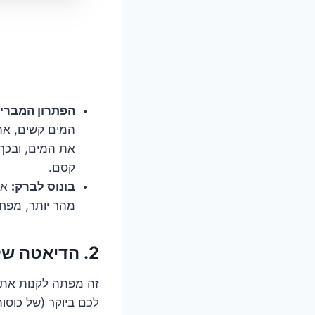
הפתרון המבריק
המים קשים, את
את המים, ובכך
קסם.
בונוס לברק:
אל
מהר יותר, מפחי
2. הדיאטה של המדיח: מה באמת "אוכלים" כלי היין שלכם?
זה מפתה לקנות את חו
לכם ביוקר (של כוסות