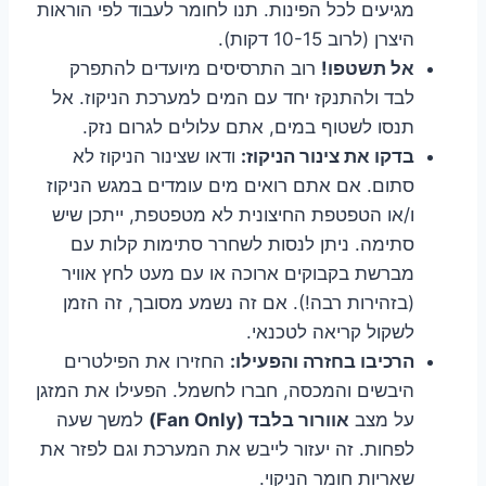
מגיעים לכל הפינות. תנו לחומר לעבוד לפי הוראות
היצרן (לרוב 10-15 דקות).
אל תשטפו!
רוב התרסיסים מיועדים להתפרק
לבד ולהתנקז יחד עם המים למערכת הניקוז. אל
תנסו לשטוף במים, אתם עלולים לגרום נזק.
בדקו את צינור הניקוז:
ודאו שצינור הניקוז לא
סתום. אם אתם רואים מים עומדים במגש הניקוז
ו/או הטפטפת החיצונית לא מטפטפת, ייתכן שיש
סתימה. ניתן לנסות לשחרר סתימות קלות עם
מברשת בקבוקים ארוכה או עם מעט לחץ אוויר
(בזהירות רבה!). אם זה נשמע מסובך, זה הזמן
לשקול קריאה לטכנאי.
הרכיבו בחזרה והפעילו:
החזירו את הפילטרים
היבשים והמכסה, חברו לחשמל. הפעילו את המזגן
על מצב
אוורור בלבד (Fan Only)
למשך שעה
לפחות. זה יעזור לייבש את המערכת וגם לפזר את
שאריות חומר הניקוי.