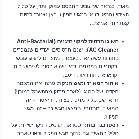
מאוד, כנראה שהעובש התבסס עמוק יותר, על סליל
האידוי (המאייד) או במגש הניקוז. כאן נצטרך להיות
קצת יותר אמיצים.
השיגו תרסיס לניקוי מזגנים (Anti-Bacterial
AC Cleaner):
ישנם תרסיסים ייעודיים שנמכרים
בחנויות עשה זאת בעצמך, מיועדים להרוג עובש
ובקטריות במזגנים. ודאו שהוא בטוח לשימוש ביתי
וקראו את ההוראות היטב.
איתור המאייד ומגש הניקוז:
פתחו את המכסה
הקדמי של המזגן (לאחר ניתוק מהחשמל כמובן!).
תראו שם סליל מתכת בצורת רדיאטור – זהו
המאייד. מתחתיו תמצאו מגש צר – זהו מגש
הניקוז.
רססו בנדיבות:
רססו את תרסיס הניקוי ישירות על
סליל המאייד וגם לתוך מגש הניקוז. ודאו שאתם