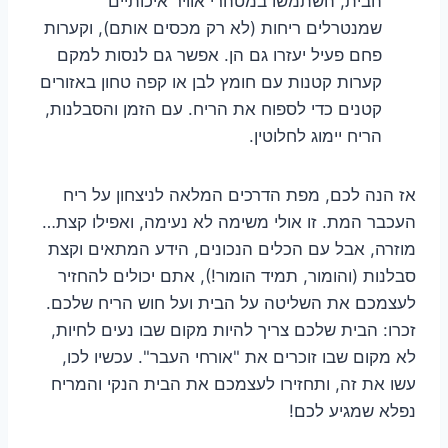
הבית, השתמשו במטהרי אוויר איכותיים
שמנטרלים ריחות (לא רק מכסים אותם), וקערות
פחם פעיל יעזרו גם הן. אפשר גם לנסות למקם
קערות קטנות עם חומץ לבן או קפה טחון באזורים
קטנים כדי לספוח את הריח. עם הזמן והסבלנות,
הריח יימוג לחלוטין.
אז הנה לכם, מפת הדרכים המלאה לניצחון על ריח
העכבר המת. זו אולי משימה לא נעימה, ואפילו קצת…
מוזרה, אבל עם הכלים הנכונים, הידע המתאים וקצת
סבלנות (והומור, תמיד הומור!), אתם יכולים להחזיר
לעצמכם את השליטה על הבית ועל חוש הריח שלכם.
זכרו: הבית שלכם צריך להיות מקום שבו נעים לחיות,
לא מקום שבו זוכרים את "אורחי העבר". עכשיו לכו,
עשו את זה, ותחזירו לעצמכם את הבית הנקי והמריח
נפלא שמגיע לכם!