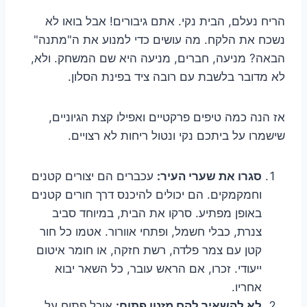
הריח נעלם, הבית נקי. אתם גיבורים! אבל בואו לא
נשכח את הלקח. מה עושים כדי למנוע את ה"מתנה"
הבאה? מניעה, חברים, מניעה היא שם המשחק. ולא,
לא מדובר בלשבת עם רובה ציד בפינת הסלון.
אז הנה כמה טיפים פרקטיים ואפילו קצת הגיוניים,
שישמרו על ביתכם נקי ונטול ריחות לא רצויים.
סגרו את שערי העיר:
עכברים הם יצורים קטנים
וחמקמקים. הם יכולים להיכנס דרך חורים קטנים
באופן מפתיע. סרקו את הבית, במיוחד סביב
צנרת, כבלי חשמל, ופתחי אוורור. אטמו כל חור
קטן עם צמר פלדה, רשת חזקה, או חומר איטום
ייעודי. זכרו, אם הראש עובר, כל השאר יבוא
אחריו.
לא להשאיר להם מזנון פתוח:
אוכל פתוח על