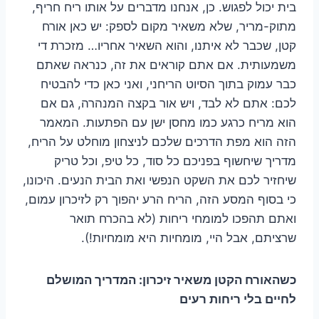
בית יכול לפגוש. כן, אנחנו מדברים על אותו ריח חריף,
מתוק-מריר, שלא משאיר מקום לספק: יש כאן אורח
קטן, שכבר לא איתנו, והוא השאיר אחריו… מזכרת די
משמעותית. אם אתם קוראים את זה, כנראה שאתם
כבר עמוק בתוך הסיוט הריחני, ואני כאן כדי להבטיח
לכם: אתם לא לבד, ויש אור בקצה המנהרה, גם אם
הוא מריח כרגע כמו מחסן ישן עם הפתעות. המאמר
הזה הוא מפת הדרכים שלכם לניצחון מוחלט על הריח,
מדריך שיחשוף בפניכם כל סוד, כל טיפ, וכל טריק
שיחזיר לכם את השקט הנפשי ואת הבית הנעים. היכונו,
כי בסוף המסע הזה, הריח הרע יהפוך רק לזיכרון עמום,
ואתם תהפכו למומחי ריחות (לא בהכרח תואר
שרציתם, אבל היי, מומחיות היא מומחיות!).
כשהאורח הקטן משאיר זיכרון: המדריך המושלם
לחיים בלי ריחות רעים