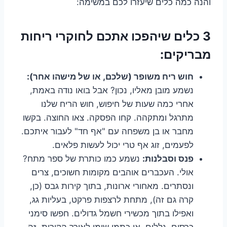
והנה כמה כלים שיעזרו לכם במשימה:
3 כלים שיהפכו אתכם לחוקרי ריחות
מבריקים:
חוש ריח משופר (שלכם, או של מישהו אחר):
נשמע מובן מאליו, נכון? אבל בואו נודה באמת,
אחרי כמה שעות של חיפוש, חוש הריח שלנו
מתרגל ומתקהה. קחו הפסקה. צאו החוצה. בקשו
מחבר או בן משפחה עם "אף חד" לעבור איתכם.
לפעמים, זוג אף טרי יכול לעשות פלאים.
פנס וסבלנות:
נשמע כמו כותרת של ספר מתח?
אולי. העכברים אוהבים מקומות חשוכים, צרים
ונסתרים. מאחורי ארונות, בתוך קירות גבס (כן,
קרה גם זה), מתחת לרצפות פרקט, בעליות גג,
ואפילו בתוך מכשירי חשמל גדולים. חפשו סימני
כרסום, גללים, או כתמי שומן לאורך הקירות. זה