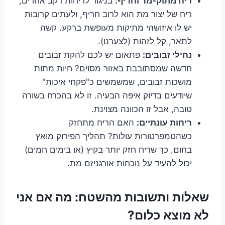
ריח מתוק-מר וחריף:
בניגוד לריחות רקב אחרים,
ריח של יצור מת הוא לרוב חריף, ולעתים קרובות
יש לו איזושהי מתיקות מעופשת ברקע. קשה
לתאר, קל לזהות (לצערנו).
נחילי זבובים:
פתאום יש לכם להקת זבובים
חדשה שמסתובבת באזור מסוים? חיות מתות
מושכות זבובים, שמשמשים כ"פקחי איכות"
שיודעים בדיוק איפה הבעיה. זו לא בהכרח בשורה
טובה, אבל זו הכוונה מצוינת.
ריחות עונתיים:
האם הריח מתחזק
כשהטמפרטורות עולות? תהליך הפירוק מואץ
בחום, כך שריח חזק יותר בקיץ (או בימים חמים)
יכול להעיד על נוכחות אורגניזם מת.
שאלות ותשובות מהשטח: מה אם אני
לא מוצא כלום?