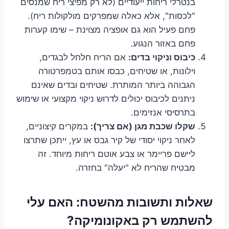
בנטרלי ריחות ייעודיים (לא רק מפיצי ריח שמנסים
"לכסות", אלא כאלה שמפרקים מולקולות ריח).
פחם פעיל הוא גם אופציה מצוינת – שימו קערות
פחם באזור הנגוע.
כיבוס וניקוי בדים:
אם הריח חלחל לבגדים,
וילונות, או שטיחים, כבסו אותם בטמפרטורה
הגבוהה ביותר המותרת. שטיחים ובדים שאינם
ניתנים לכיבוס יכולים לדרוש ניקוי מקצועי או שימוש
בתרסיסי אנזימים.
שקלו שכבת מגן (אם צריך):
במקרים קיצוניים,
לאחר ניקוי יסודי של קיר גבס או עץ, ייתכן שתרצו
ליישם פריימר או צבע אוטם ריחות מיוחד. זה
מבטיח שהריח לא "יעלה" בחזרה.
שאלות ותשובות מהשטח: האם עלי
להשתמש רק באקונומיקה?