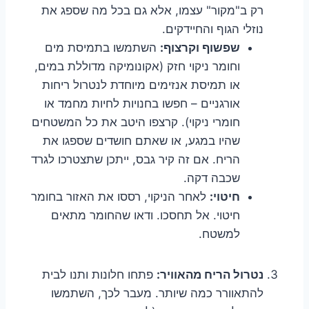
רק ב"מקור" עצמו, אלא גם בכל מה שספג את
נוזלי הגוף והחיידקים.
שפשוף וקרצוף:
השתמשו בתמיסת מים
וחומר ניקוי חזק (אקונומיקה מדוללת במים,
או תמיסת אנזימים מיוחדת לנטרול ריחות
אורגניים – חפשו בחנויות לחיות מחמד או
חומרי ניקוי). קרצפו היטב את כל המשטחים
שהיו במגע, או שאתם חושדים שספגו את
הריח. אם זה קיר גבס, ייתכן שתצטרכו לגרד
שכבה דקה.
חיטוי:
לאחר הניקוי, רססו את האזור בחומר
חיטוי. אל תחסכו. ודאו שהחומר מתאים
למשטח.
נטרול הריח מהאוויר:
פתחו חלונות ותנו לבית
להתאוורר כמה שיותר. מעבר לכך, השתמשו