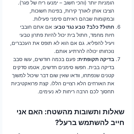
הומניות יותר (והכי חשוב – ימנעו ריח של פגר).
הציבו אותן לאורך קירות, בפינות חשוכות,
ובמקומות שבהם ראיתם סימני פעילות.
חתול? כלב? טבע נגד טבע:
אם אתם חובבי
חיות מחמד, חתול בית יכול להיות פתרון טבעי
ויעיל להפליא. גם אם הוא לא תופס את העכברים,
נוכחותו יכולה להרתיע אותם.
בדיקה תקופתית:
פעם בכמה חודשים, עשו סבב
בדיקה בבית. חפשו סימנים חדשים, אטמו סדקים
קטנים שנפתחו, וודאו שאין שום דבר שיכול למשוך
את האורחים הלא רצויים הללו. קצת פרואקטיביות
תחסוך לכם הרבה ריחות לא נעימים.
שאלות ותשובות מהשטח: האם אני
חייב להשתמש ברעל?