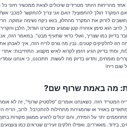
 אחד מהריחות היותר מטרידים שיכולים לצאת ממכשיר חיוני כל כ
ם המקרר הולך להתפוצץ? האם אני צריך להתקשר למכבי אש?
חושבים לזרוק את המקרר מהחלון, בואו ניקח נשימה עמוקה. הרי
, לרוב הוא סימן אזהרה קטן שמגיע מחברנו הגדול, הלבן והקריר.
ובד בדיוק כמו שצריך, ואולי כדאי שתעיף מבט". במאמר הזה, אנ
הזו לחלקיקים קטנים. נבין מה גורם לריח הזה, איך לאבחן את
ות, ומתי בדיוק הגיע הזמן לקרוא לאיש מקצוע. התחייבות: אחרי
ררים מומחים, ותדעו בדיוק מה לעשות. תתכוננו, כי אנחנו עומד
שום ריח!
ת: מה באמת שרוף שם?
ריח המטריד הזה. כשאנחנו אומרים "פלסטיק שרוף", זה לא או
תאדים באוויר או שהמגירות מתחילות להתכרבל. לרוב, הריח ה
תחממים יתר על המידה, והם יכולים להגיע ממגוון מקורות בתוך
ים, בידוד, מאווררים, ואפילו חלקים זעירים שנראים כמו צעצועי