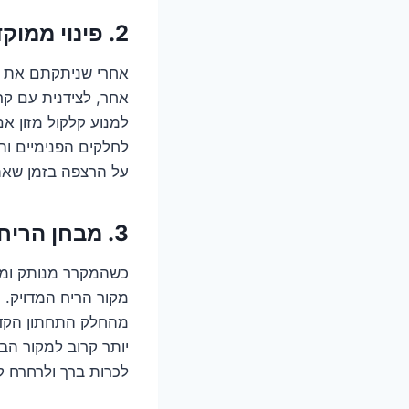
2. פינוי ממוקד: לפנות את המקרר (ולא רק מהריח)
אחרי שניתקתם את המ
אחר, לצידנית עם קרח
למנוע קלקול מזון אם
לחלקים הפנימיים וה
על הרצפה בזמן שאת
3. מבחן הריח: המקומות שבהם הריח מסתתר
כשהמקרר מנותק ומר
מקור הריח המדויק.
מהחלק התחתון הקדמ
יותר קרוב למקור הבע
לכרות ברך ולרחרח ק