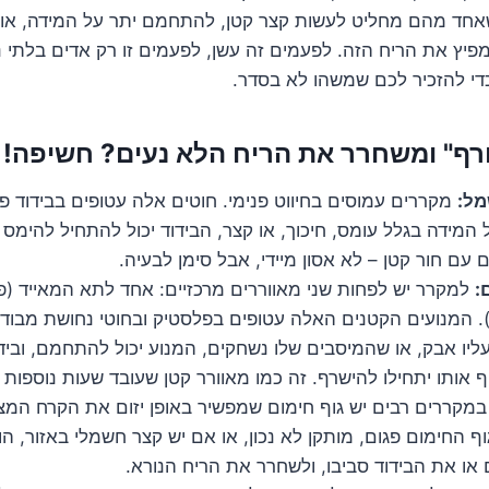
שאחד מהם מחליט לעשות קצר קטן, להתחמם יתר על המידה, או 
מפיץ את הריח הזה. לפעמים זה עשן, לפעמים זו רק אדים בלתי 
די להזכיר לכם שמשהו לא בסדר.
ף" ומשחרר את הריח הלא נעים? חשיפה!
מל:
מקררים עמוסים בחיווט פנימי. חוטים אלה עטופים בבידוד פ
מידה בגלל עומס, חיכוך, או קצר, הבידוד יכול להתחיל להימס
ם עם חור קטן – לא אסון מיידי, אבל סימן לבעיה.
:
למקרר יש לפחות שני מאווררים מרכזיים: אחד לתא המאייד (פ
. המנועים הקטנים האלה עטופים בפלסטיק ובחוטי נחושת מבודד
יו אבק, או שהמיסבים שלו נשחקים, המנוע יכול להתחמם, ובידו
אותו יתחילו להישרף. זה כמו מאוורר קטן שעובד שעות נוספות ו
מקררים רבים יש גוף חימום שמפשיר באופן יזום את הקרח המ
 החימום פגום, מותקן לא נכון, או אם יש קצר חשמלי באזור, הו
או את הבידוד סביבו, ולשחרר את הריח הנורא.