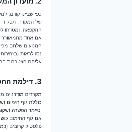
2. מועדון המעריצים: מאווררי הקירור והאוורור
כפי שציינו קודם, ל
של המקרר. תפקידו 
ההקפאה, ומטרתו לפז
אם אחד מהמאווררים 
המנועים שלהם מכיל
נסו לראות (בזהירו
עליהם הצטברות חרי
3. דילמת ההפשרה: גוף החימום והטרמוסטט
מקררים מודרניים מ
כוללת גוף חימום (ש
וטיימר הפשרה (שקו
אם גוף החימום כושל
פלסטיק קרובים (כמו 