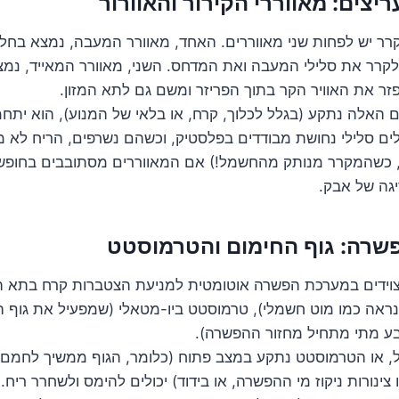
מקרר יש לפחות שני מאווררים. האחד, מאוורר המעבה, נמצא בחל
לקרר את סלילי המעבה ואת המדחס. השני, מאוורר המאייד, נמ
ר את האוויר הקר בתוך הפריזר ומשם גם לתא המזון.
האלה נתקע (בגלל לכלוך, קרח, או בלאי של המנוע), הוא יתח
ים סלילי נחושת מבודדים בפלסטיק, וכשהם נשרפים, הריח לא 
ת, כשהמקרר מנותק מהחשמל!) אם המאווררים מסתובבים בחופשי
גה של אבק.
צוידים במערכת הפשרה אוטומטית למניעת הצטברות קרח בתא ה
נראה כמו מוט חשמלי), טרמוסטט ביו-מטאלי (שמפעיל את גוף ה
בע מתי מתחיל מחזור ההפשרה).
, או הטרמוסטט נתקע במצב פתוח (כלומר, הגוף ממשיך לחמם ב
צינורות ניקוז מי ההפשרה, או בידוד) יכולים להימס ולשחרר ריח.