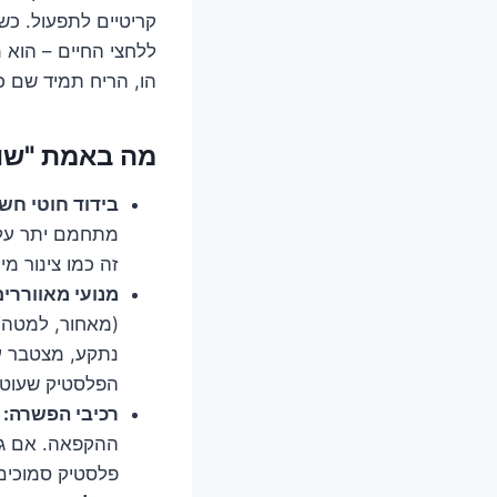
קריטיים לתפעול. כ
ללחצי החיים – הוא 
הו, הריח תמיד שם כ
מה באמת "שור
בידוד חוטי חש
מתחמם יתר על ה
זה כמו צינור מי
מנועי מאווררים
(מאחור, למטה)
נתקע, מצטבר על
הפלסטיק שעוטף 
רכיבי הפשרה:
ב
ההקפאה. אם גוף
פלסטיק סמוכים 