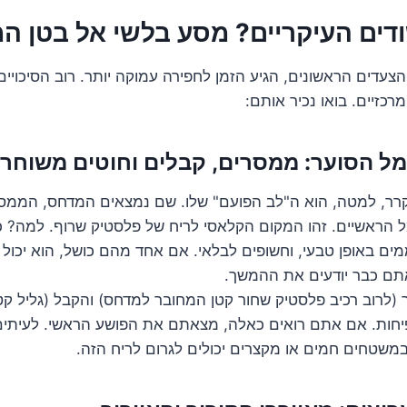
דים העיקריים? מסע בלשי אל בטן ה
עדים הראשונים, הגיע הזמן לחפירה עמוקה יותר. רוב הסיכויים
כזיים. בואו נכיר אותם:
רר, למטה, הוא ה"לב הפועם" שלו. שם נמצאים המדחס, הממס
 הראשיים. זהו המקום הקלאסי לריח של פלסטיק שרוף. למה? כי
ם באופן טבעי, וחשופים לבלאי. אם אחד מהם כושל, הוא יכול
אתם כבר יודעים את ההמשך.
לרוב רכיב פלסטיק שחור קטן המחובר למדחס) והקבל (גליל קטן
פיחות. אם אתם רואים כאלה, מצאתם את הפושע הראשי. לעיתים
משטחים חמים או מקצרים יכולים לגרום לריח הזה.