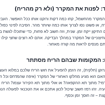
קרר מהחשמל, קחו כמה דקות ורוקנו אותו ככל האפשר. העבירו
, או פשוט נסו לצרוך אותו כמה שיותר מהר. הסיבה לפינוי כפולה
 התיקון ייקח זמן. שנית, וזה חשוב לא פחות, כדי שתוכלו לגשת ב
חיצוניים של המקרר במהלך הבדיקה. אתם לא רוצים שחצי קילו ש
ם מנסים לראות מה קורה מאחור.
וקן (חלקית), זה הזמן להפעיל את חוש הריח שלכם במלוא העו
 האם הוא מגיע מחלקו האחורי של המקרר (איפה שהמדחס וכל ה
י? מתוך תא ההקפאה? או אולי מתוך תא הקירור עצמו? הריח נ
יה. זהו רמז חשוב שיכול לכוון אתכם או את הטכנאי לפעולה הנכ
צת – זה חוסך זמן וכסף.