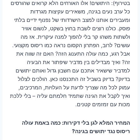
בטירוף): היתושים! אלו האורחים הלא קרואים שהורסים
כל ערב נעים בגינה, משאירים עקיצות מגרדות
ומעבירים אותנו למצב הישרדותי של נפנוף ידיים בלתי
פוסק. כולנו רוצים לשבת בחוץ בשקט, לנשום אוויר
ולשתות משהו קר בלי להפוך למנה עיקרית. אז מה
עושים? לרוב, הפתרון הקסום נראה כמו ריסוס מקצועי.
אבל רגע, כמה עולה התענוג הזה? האם זה שווה את
זה? ואיך מבדילים בין מדביר שיפתור את הבעיה
למדביר שישאיר אתכם עם חשבון גדול ואותם יתושים
בדיוק? בדיוק בשביל זה התכנסנו כאן. הולכים לצלול
עמוק לכל מה שצריך לדעת על העלויות, המרכיבים,
ואיך לקבל את הגינה שתמיד חלמתם עליה – בלי ללכת
מכות עם זמזמים קטנים.
המחיר המלא לגן בלי דקירות: כמה באמת עולה
ריסוס נגד יתושים בגינה?