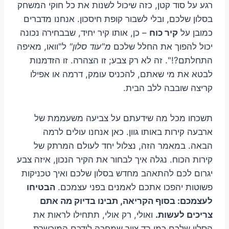
רגע על סוד קטן, כזה שיכול לשנות את כל חוקי המשחק
בסלון שלכם, ובלי לשבור קופת חיסכון. אנחנו מדברים
כמובן על
קיר כוח
– כן, אותו קיר יחיד, שבבחירה נכונה
יכול להפוך את החלל שלכם
מ"עוד סלון"
ל"וואו, מאיפה
התחלתם?!". זה לא רק צבע; זו הצהרה. זו הזדמנות
לבטא את מי שאתם, להכניס עומק, דרמה או אפילו
קריצה שובבה ללב הבית.
תשכחו מכל מה שידעתם על צביעה משעממת של
ארבעה קירות באותו גוון. כאן אנחנו עולים לרמה
הבאה. במאמר הזה, נצלול יחד לעולם המרתק של
קירות הכוח. נגלה איך לבחור את הקיר הנכון, איזה צבע
יגרום לכם להתאהב מחדש בסלון שלכם ואיך טכניקות
פשוטות יהפכו אתכם לאמנים בפני עצמכם.
הבטיחו
לעצמכם: בסוף הקריאה, תבינו בדיוק מה אתם
צריכים לעשות.
ואולי, רק אולי, תתחילו לראות את
הסלון שלכם כמו בד ציור שמחכה לידכם המוכשרת.