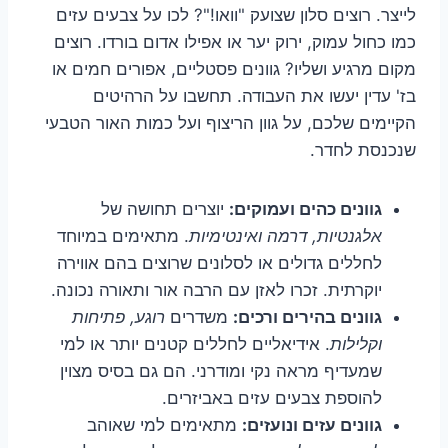
לייצר. רוצים סלון שצועק "וואו!"? לכו על צבעים עזים
כמו כחול עמוק, ירוק יער או אפילו אדום בורדו. רוצים
מקום מרגיע ושליו? גוונים פסטליים, אפורים חמים או
בז' עדין יעשו את העבודה. תחשבו על הרהיטים
הקיימים שלכם, על גוון הריצוף ועל כמות האור הטבעי
שנכנסת לחדר.
גוונים כהים ועמוקים:
יוצרים תחושה של
אלגנטיות, דרמה ואינטימיות
. מתאימים במיוחד
לחללים גדולים או לסלונים שרוצים בהם אווירה
יוקרתית. זכרו לאזן עם הרבה אור ותאורה נכונה.
גוונים בהירים ורכים:
משדרים
רוגע, פתיחות
וקלילות
. אידיאליים לחללים קטנים יותר או למי
שמעדיף מראה נקי ומודרני. הם גם בסיס מצוין
להוספת צבעים עזים באביזרים.
גוונים עזים ונועזים:
מתאימים למי שאוהב