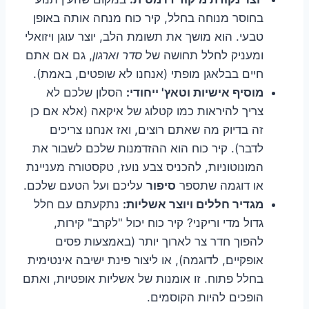
בחוסר מנוחה בחלל, קיר כוח מנחה אותה באופן
טבעי. הוא מושך את תשומת הלב, יוצר עוגן ויזואלי
ומעניק לחלל תחושה של
סדר וארגון
, גם אם אתם
חיים בבלאגן מופתי (אנחנו לא שופטים, באמת).
מוסיף אישיות וטאץ' ייחודי:
הסלון שלכם לא
צריך להיראות כמו קטלוג של איקאה (אלא אם כן
זה בדיוק מה שאתם רוצים, ואז אנחנו צריכים
לדבר). קיר כוח הוא ההזדמנות שלכם לשבור את
המונוטוניות, להכניס צבע נועז, טקסטורה מעניינת
או דוגמה שתספר
סיפור
עליכם ועל הטעם שלכם.
מגדיר חללים ויוצר אשליות:
נתקעתם עם חלל
גדול מדי וריקני? קיר כוח יכול "לקרב" קירות,
להפוך חדר צר לארוך יותר (באמצעות פסים
אופקיים, לדוגמה), או ליצור פינת ישיבה אינטימית
בחלל פתוח. זו אומנות של אשליות אופטיות, ואתם
הופכים להיות הקוסמים.