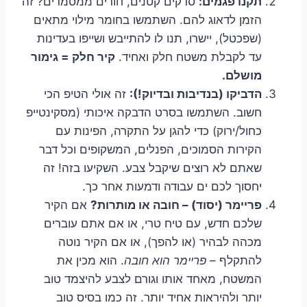
תקנו פגמים:
סדקים קטנים, חורים ממסמרים? זה
הזמן לדאוג להם. השתמשו בחומר מילוי מתאים
(שפכטל), יישרו, תנו לו להתייבש ושייפו בעדינות
עד לקבלת משטח חלק ואחיד.
קיר חלק = גימור
מושלם.
הדביקו (בנדיבות ובדיוק!):
זה אולי הטיפ הכי
חשוב. השתמשו בסרט הדבקה איכותי (מסקינטייפ
כחול/ירוק) כדי להגן על התקרה, הפינות עם
הקירות הסמוכים, הפנלים, המשקופים וכל דבר
שאתם לא רוצים שיקבל צבע. השקיעו בזה! זה
יחסוך לכם ים עבודה ודמעות אחר כך.
פריימר (יסוד) – חובה או מותרות?
אם הקיר
שלכם חדש, עם טיח טרי, או אם אתם עוברים
מכהה לבהיר (או להפך), או אם הקיר נוטה
להתקלף –
פריימר הוא חובה
. הוא מכין את
המשטח, מאחד אותו וגורם לצבע להיצמד טוב
יותר ולהיראות אחיד יותר. זה כמו בסיס טוב