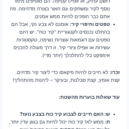
רושם עתיק, או אפילו קטיפה
. הם מוסיפים מימד
נוסף לקיר ומשחקים עם האור בצורה מדהימה. פה
אתם כבר הופכים להיות ממש אמנים.
טפטים וחיפויי קיר:
אומנם לא צבע נקי, אבל הם
בהחלט נכנסים לקטגוריית "קיר כוח". יש היום
טפטים עם דוגמאות עוצרות נשימה,
טקסטורות
עשירות
או אפילו ציורי קיר. זו דרך מעולה להכניס
אימפקט בלי להתלכלך (יותר מדי).
זכרו:
לא חייבים להיות פיקאסו כדי ליצור קיר מדהים.
קצת אומץ, קצת סבלנות, ובעיקר – ליהנות מהתהליך!
עוד שאלות בוערות מהשטח:
ש: האם חייבים לצבוע קיר כוח בצבע נועז?
ת:
ממש לא! קיר כוח יכול להיות גם בגוון עדין יותר,