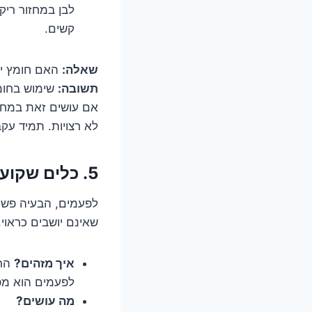
לבן במחזור רי
קשים.
שאלה:
האם חומץ יכ
תשובה:
שימוש בחומץ
אם עושים זאת במחזור
לא רצויות. תמיד עקב
5. כלים שקועים? הכיף שבסידור לא נכון.
לפעמים, הבעיה פשוט
שאינם יושבים כראוי
איך מזהים?
הרע
לפעמים הוא מפ
מה עושים?