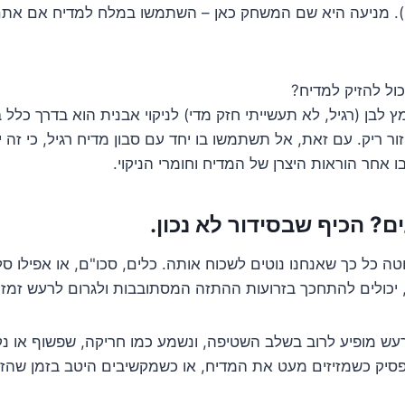
ק). מניעה היא שם המשחק כאן – השתמשו במלח למדיח אם אתם
ול להזיק למדיח?
 לבן (רגיל, לא תעשייתי חזק מדי) לניקוי אבנית הוא בדרך כלל ב
 ריק. עם זאת, אל תשתמשו בו יחד עם סבון מדיח רגיל, כי זה יכ
ו אחר הוראות היצרן של המדיח וחומרי הניקוי.
ה כל כך שאנחנו נוטים לשכוח אותה. כלים, סכו"ם, או אפילו ס
, יכולים להתחכך בזרועות ההתזה המסתובבות ולגרום לרעש זמזו
ש מופיע לרוב בשלב השטיפה, ונשמע כמו חריקה, שפשוף או נק
סיק כשמזיזים מעט את המדיח, או כשמקשיבים היטב בזמן שהזר