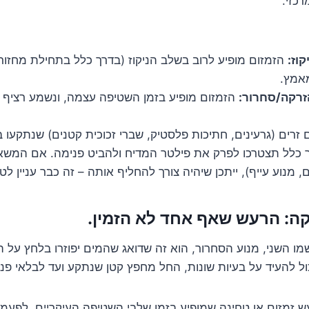
כזי.
וז:
הזמזום מופיע לרוב בשלב הניקוז (בדרך כלל בתחילת מחזור 
אמץ.
רקה/סחרור:
הזמזום מופיע בזמן השטיפה עצמה, ונשמע רציף י
ם זרים (גרעינים, חתיכות פלסטיק, שברי זכוכית קטנים) שנתקעו
כלל תצטרכו לפרק את פילטר המדיח ולהביט פנימה. אם המש
 מנוע עייף), ייתכן שיהיה צורך להחליף אותה – זה כבר עניין לטכ
מו השני, מנוע הסחרור, הוא זה שדואג שהמים יפוזרו בלחץ על 
ול להעיד על בעיות שונות, החל מחפץ קטן שנתקע ועד לבלאי פני
 זמזום או טחינה שמופיע בזמן שלבי השטיפה העיקריים. לפעמ