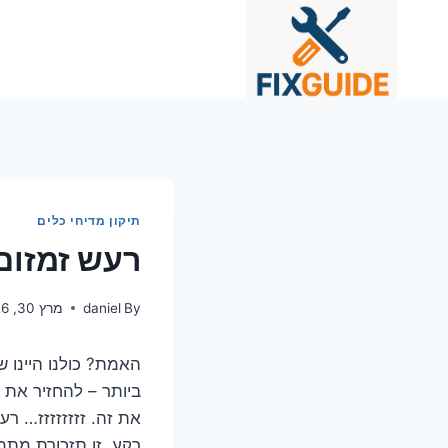
Ski
t
conten
תיקון מדיחי כלים
רעש זמזום
By
daniel
מרץ 30, 2026
האמת? כולנו היינו 
ביותר – להחזיר את 
את זה. זזזזזזזז… ר
רקע, זו תזכורת מתמ