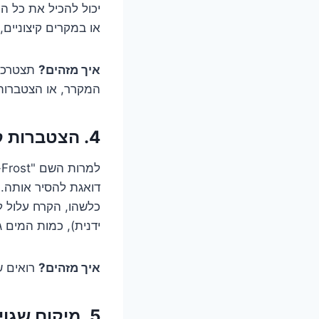
יכול להכיל את כל ה
או במקרים קיצוניים,
איך מזהים?
תצטרכו 
המקרר, או הצטברות
4. הצטברות קרח מוגזמת: כשמערכת ה-No-Frost נלחמת בעצמה
דואגת להסיר אותה.
כלשהו, הקרח עלול ל
ידנית), כמות המים ג
איך מזהים?
רואים ש
5. מיקום שגוי של צינור המים (למקררים עם קיוסק/קרח):