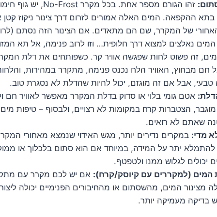
סתום:
זהו הגורם מספר אחת. בכל מקרר 
א ההקפאה. המים האלה אמורים לזרום דרך צינור ניקוז קטן א
חורי של המקרר, שם הם מתאדים. אם הצינור הזה נסתם (לרוב 
 המים נאלצים למצוא דרך חלופית… וזו לרוב פנימה, אל תא המזון
ם, זה פשוט לחות שפגשה אוויר קר. כשפותחים את דלת המקרר
ל חם מבחוץ, האוויר הלח נכנס פנימה, מתקרר במהירות, והלחו
 טבעי, אבל אם זה מוגזם, יכול להיות שהדלת לא נסגרת טוב.
דלת:
אטם גומי בלוי או סדוק בדלת המקרר מאפשר לאוויר חם ול
מוגבר, הצטברות קרח במקומות לא רצויים, ולבסוף – טיפות מים ש
ה שאתם לא רואים.
א מדי:
במקרים נדירים יותר, מגש האידוי שנמצא מאחורי המקרר
להתמלא יתר על המידה, במיוחד אם הוא סתום בלכלוך או ממוקם
 יכולים לגלוש ממנו ולטפטף.
המים (למקררים עם קיוסק/קרח):
אם יש לכם מקרר עם מתקן 
ילה מצינור המים, מהשסתום או מהחיבורים הפנימיים יכולה ליצור
ש בדיקה מעמיקה יותר.