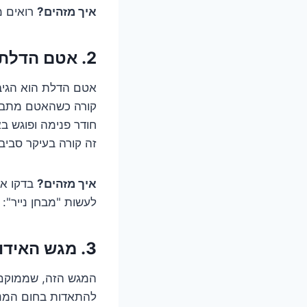
איך מזהים?
רואים מ
2. אטם הדלת המזייף: הפתח הסודי לאוויר חם
אטם הדלת הוא הגיבו
קורה כשהאטם מתבלה,
חודר פנימה ופוגש ב
זה קורה בעיקר סביב
איך מזהים?
בדקו את
לעשות "מבחן נייר":
3. מגש האידוי העצלן: הסיבה שמאחורי הקלעים
המגש הזה, שממוקם 
להתאדות בחום המנוע