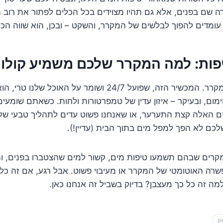
רה שם בפנים, אלא גם תהיו מצוידים בכל הכלים לפתור את רוב 
 עומדים להפוך לבלשים של המקרר, והשקט – ובכן, הוא שווה הכל
ות: למה המקרר שלכם משמיע קולות
בואו נדבר רגע על המקרר. המכשיר הזה, שפועל 24/7 ושומר על ה
מום, ובעיקר – איזון עדין של טמפרטורות ולחות. כשאתם שומעים 
ים האלה קצת התערער, או שאנחנו פשוט עדים לתהליך טבעי של
כם לא הפך למפל מים בתוך הבית (עדיין!).
קרים שבהם תשמעו טיפות מים, קשור למים שהצטברו בפנים, וה
שרה האוטומטי של המקרר או מעיבוי פשוט. אבל רגע, אם זה כל
למה זה כל כך מעצבן? בדיוק בשביל זה אנחנו כאן.