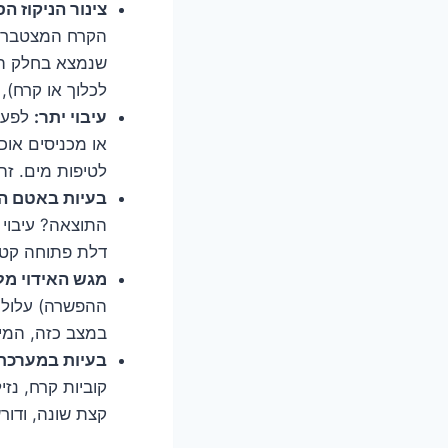
צינור הניקוז ה
הקרח המצטבר בת
שנמצא בחלק הא
לכלוך או קרח),
עיבוי יתר:
לפעמי
או מכניסים אוכ
לטיפות מים. זה
בעיות באטם ה
התוצאה? עיבוי 
דלת פתוחה קטנ
מגש האידוי מל
ההפשרה) עלול 
במצב כזה, המים
בעיות במערכת 
קוביות קרח, נז
קצת שונה, ודור