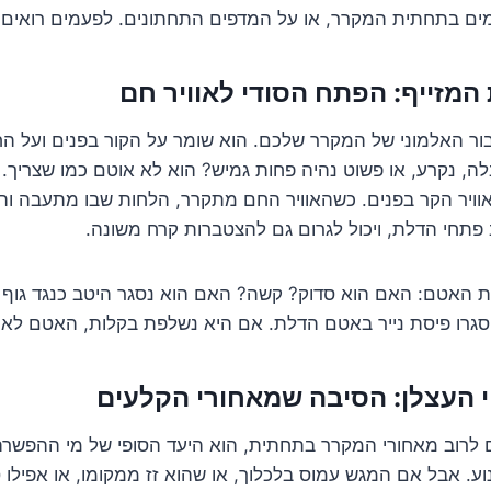
ים בתחתית המקרר, או על המדפים התחתונים. לפעמים רואים ק
ר האלמוני של המקרר שלכם. הוא שומר על הקור בפנים ועל הח
 נקרע, או פשוט נהיה פחות גמיש? הוא לא אוטם כמו שצריך. א
אוויר הקר בפנים. כשהאוויר החם מתקרר, הלחות שבו מתעבה וה
 פתחי הדלת, ויכול לגרום גם להצטברות קרח משונה.
 האטם: האם הוא סדוק? קשה? האם הוא נסגר היטב כנגד גוף
 סגרו פיסת נייר באטם הדלת. אם היא נשלפת בקלות, האטם לא 
לרוב מאחורי המקרר בתחתית, הוא היעד הסופי של מי ההפשרה
. אבל אם המגש עמוס בלכלוך, או שהוא זז ממקומו, או אפילו 