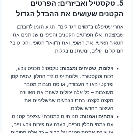
5. טקסטיל ואביזרים: הפרטים
הקטנים שעושים את ההבדל הגדול
אחרי שטיפלנו ב"קווים הגדולים", הגיע הזמן לדובדבן
שבקצפת. אלו הפרטים הקטנים והכיפיים שנותנים את
הטאץ' האישי, את האופי, ואת ה"וואו" הסופי. והכי טוב?
הם קלים, זולים, ומשתנים בקלות.
וילונות, שטיחים ומגבות:
טקסטיל מכניס צבע,
רכות וטקסטורה. וילונות יפים ליד החלון, שטיח קטן
ופרקטי באזור העבודה, או סט מגבות מטבח
מעוצבות – כל אלה יכולים לשנות את האווירה
מקצה לקצה. בחרו בצבעים שמשלימים את
העיצוב החדש שלכם.
צמחים ואמנות:
תנו חיים למטבח! עציצים קטנים
עם צמחי תבלין טריים, קערה עם פירות צבעוניים,
או יצירת אמנות קטנה על הקיר – כל אלה מפיחים