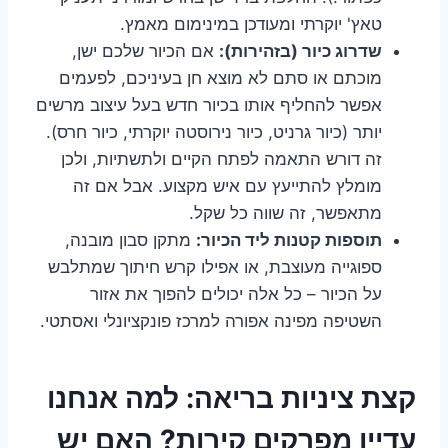
טאץ' יוקרתי ומעודכן במינימום מאמץ.
שדרוג כיור (בזהירות):
אם הכיור שלכם ישן,
מוכתם או סתם לא מוצא חן בעיניכם, לפעמים
אפשר להחליף אותו בכיור חדש בעל עיצוב מרשים
יותר (כיור גרניט, כיור נירוסטה יוקרתי, כיור חרס).
זה דורש התאמה לפתח הקיים ולתשתיות, ולכן
מומלץ להתייעץ עם איש מקצוע. אבל אם זה
מתאפשר, זה שווה כל שקל.
תוספות קטנות ליד הכיור:
מתקן סבון מובנה,
ספוגייה מעוצבת, או אפילו קרש חיתוך שמתלבש
על הכיור – כל אלה יכולים להפוך את אזור
השטיפה מפינה אפורה למרכז פונקציונלי ואסתטי.
קצת ציניות בריאה: למה אנחנו
עדיין מפרקים קירות? האם יש