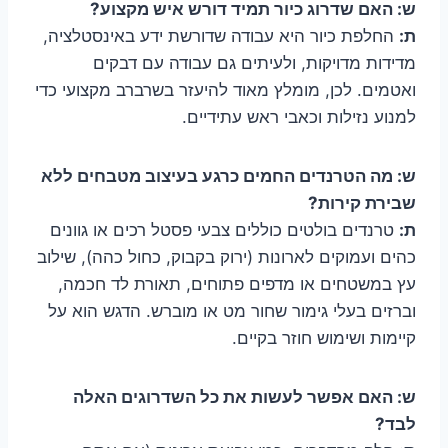
ש: האם שדרוג כיור תמיד דורש איש מקצוע?
ת:
החלפת כיור היא עבודה שדורשת ידע באינסטלציה,
מדידות מדויקות, ולעיתים גם עבודה עם דבקים
ואטמים. לכן, מומלץ מאוד להיעזר בשרברב מקצועי כדי
למנוע נזילות וכאבי ראש עתידיים.
ש: מה הטרנדים החמים כרגע בעיצוב מטבחים ללא
שבירת קירות?
ת:
טרנדים בולטים כוללים צבעי פסטל רכים או גוונים
כהים ועמוקים לארונות (ירוק בקבוק, כחול כהה), שילוב
עץ במשטחים או מדפים פתוחים, תאורת לד חכמה,
וברזים בעלי גימור שחור מט או מוברש. הדגש הוא על
קיימות ושימוש חוזר בקיים.
ש: האם אפשר לעשות את כל השדרוגים האלה
לבד?