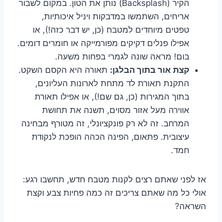
הקיר (Backsplash) נותן את הטון. במקום לשבור
אריחים, השתמשו במדבקות ויניל איכותיות,
טפטים מיוחדים למטבח (כן, יש דבר כזה!), או
אפילו פנלים דקיקים מפורמייקה או חומרים דומים.
בום! מראה שונה לגמרי בפחות משעה.
קצת אור בתוך הבלגן:
תאורה היא הקסם השקט.
התקנת תאורת לד מתחת לארונות העליונים,
בתוך המגירות (כן, גם שם!), או אפילו תאורת
אווירה מעל אזור מסוים, תשנה את תחושת
המרחב. זה לא רק פונקציונלי, זה מטורף מבחינה
עיצובית. פתאום, הפינה הכהה הופכת לנקודת
חמד.
אז לפני שאתם רצים לקנות מטבח חדש, תחשבו רגע:
אולי כל מה שאתם צריכים זה כמה פחיות צבע וקצת
השראה?