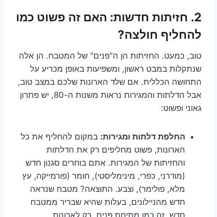
2. חזיתות חדשות: האם זה פשוט כמו
להחליף חולצה?
טוב, כמעט. החזיתות הן ה"פנים" של המטבח. הן אלה
שנתקלות במבט ראשון, ומשפיעות באופן מכריע על
התחושה הכללית. אם שלד הארונות שלכם במצב טוב,
אבל הדלתות והמגירות נראות משנות ה-80, יש פתרון
גאוני ופשוט:
החלפת דלתות ומגירות:
במקום להחליף את כל
הארונות, פשוט מחליפים רק את הדלתות
והחזיתות של המגירות. אתם בוחרים סגנון חדש
(מודרני, כפרי, מינימליסטי), חומר (פורמייקה, עץ
מלא, פולימר), וצבע. התוצאה? מטבח שנראה
חדש מהניילונים, בעלות שהיא שבריר ממטבח
חדש. זה כמו מתיחת פנים, רק לארונות.