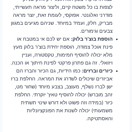
לצפות בו כל משטח קיים, וליצור מראה תעשייתי,
מודרני ואלגנטי. אפוקסי, לעומת זאת, יוצר מראה
מבריק, חלק, ועמיד במיוחד. שניהם מגיעים במגוון
צבעים וגימורים.
הוספת בוצ'ר בלוק:
אם יש לכם אי במטבח או
פינת אוכל צמודה, הוספת יחידת בוצ'ר בלוק מעץ
מלא יכולה להוסיף חמימות, טקסטורה, ועניין
ויזואלי. זה גם פתרון פרקטי לפינת חיתוך או הכנה.
כיורים וברזים:
כמו הידיות, גם הכיור והברז הם
אביזרים שיכולים לשדרג את המראה. החלפת ברז
ישן לברז נשלף, מעוצב, בצבע מיוחד (שחור מט,
זהב מוברש) יכולה להוסיף טאץ' יוקרתי. החלפת
כיור (במידה וזה פשוט ולא דורש שינוי תשתית
משמעותי) יכולה לשנות את הפונקציונליות
והאסתטיקה.