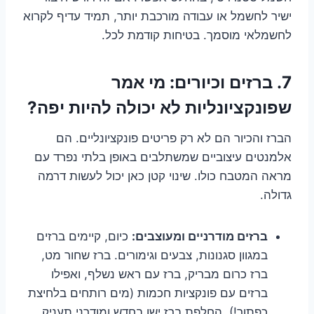
ישיר לחשמל או עבודה מורכבת יותר, תמיד עדיף לקרוא
לחשמלאי מוסמך. בטיחות קודמת לכל.
7. ברזים וכיורים: מי אמר
שפונקציונליות לא יכולה להיות יפה?
הברז והכיור הם לא רק פריטים פונקציונליים. הם
אלמנטים עיצוביים שמשתלבים באופן בלתי נפרד עם
מראה המטבח כולו. שינוי קטן כאן יכול לעשות דרמה
גדולה.
ברזים מודרניים ומעוצבים:
כיום, קיימים ברזים
במגוון סגנונות, צבעים וגימורים. ברז שחור מט,
ברז כרום מבריק, ברז עם ראש נשלף, ואפילו
ברזים עם פונקציות חכמות (מים רותחים בלחיצת
כפתור!). החלפת ברז ישן בחדש ומודרני תעניק