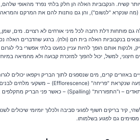
ותר קשיח. הנקבוביות האלה הן חלק בלתי נפרד מהאופי שלהם,
(מה שנקרא "לנשום"), והן גם נותנות להם את המרקם והמראה ה
גם פותחות דלת רחבה לכל מיני אורחים לא רצויים. מים, שמן, פ
וצאים בנקבוביות האלה בית חם (ולח). ברגע שהדברים האלה נכ
, ולנקות אותם הופך להיות עניין כמעט בלתי אפשרי בלי לגרום 
ם חיצוני, למשל, יכול להפוך למזכרת קבועה ולא מחמיאה במיוחד
יים באזורים קרים, מים שנספגים לתוך הבריק ויקפאו יכולים לגר
פיזי לבריק עצמו, תופעה שנקראת "פריחה" (fflorescence
Spall) – כאשר פני הבריק מתקלפים או מתפוררים.
שהי, קיר בריקים חשוף לפגעי סביבה ולכלוך יומיומי שיכולים לש
 מסוימים גם לפגוע בשלמותו.