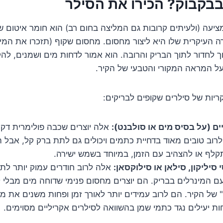
בקבוק? הכירו את הסילר
יעה (ולעיתים קרובות גם המליצה בחום רב) הוא חומר איטום שקוף
ה העיקרית שלו היא ליצור מחסום. מחסום שקוף (תזכרו את המילה
ך לחדור לתוך הבריק והרובה. הוא אמור לדחות מים ושמנים, להקל
על המראה המקורי והטבעי של הקיר.
יות של סילרים שקופים לבריקים:
ים (על בסיס מים או סולבנט):
אלה יוצרים שכבה פולימרית דקי
רוב טובים מאוד בדחיית כתמים ויכולים גם לתת ברק קל, אבל 
תקלף או להצהיב עם הזמן, במיוחד בשמש ישירה.
סיליקון, סילאן או סילוקסאן:
אלה לרוב חודרים עמוק יותר לתו
עם המינרלים בבריק. הם יוצרים מחסום פנימי שדוחה מים מבלי 
 של הקיר. הם לרוב עמידים יותר לאורך זמן ופחות משנים את מ
חות יעילים נגד כתמי שמן בהשוואה לסילרים אקריליים מסוימים.