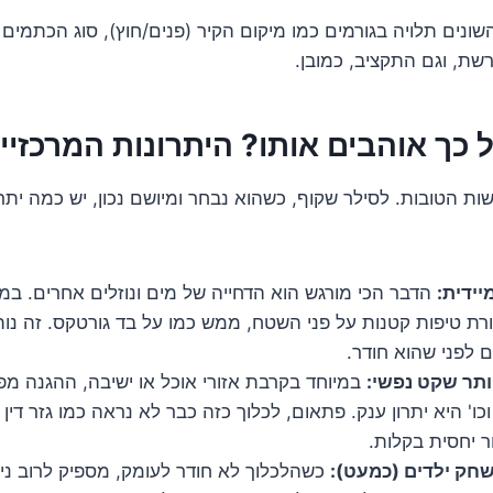
שונים תלויה בגורמים כמו מיקום הקיר (פנים/חוץ), סוג הכתמים
ת, וגם התקציב, כמובן.
 כך אוהבים אותו? היתרונות המרכזיי
ות הטובות. לסילר שקוף, כשהוא נבחר ומיושם נכון, יש כמה ית
יידית:
הדבר הכי מורגש הוא הדחייה של מים ונוזלים אחרים. במ
ת טיפות קטנות על פני השטח, ממש כמו על בד גורטקס. זה נותן
 לפני שהוא חודר.
ותר שקט נפשי:
במיוחד בקרבת אזורי אוכל או ישיבה, ההגנה מפ
 וכו' היא יתרון ענק. פתאום, לכלוך כזה כבר לא נראה כמו גזר די
ר יחסית בקלות.
שחק ילדים (כמעט):
כשהלכלוך לא חודר לעומק, מספיק לרוב ני