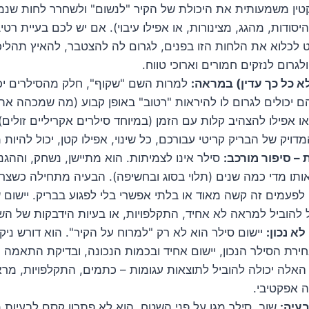
טין משמעותית את היכולת של הקיר "לנשום" ולשחרר לחות שנמ
סודות, מהגג, מצינורות, או אפילו עיבוי). אם יש לכם בעיית רטי
 לכלוא את הלחות הזו בפנים, לגרום לה להצטבר, להאיץ תהליכ
לגרום לנזקים חמורים וארוכי טווח.
 לא כל כך עדין) במראה:
למרות השם "שקוף", חלק מהסילרים יכ
 יכולים לגרום לו להיראות "רטוב" באופן קבוע (מה שמכהה את
או אפילו להצהיב קלות עם הזמן (במיוחד סילרים אקריליים זולי
ויק של הבריק קריטי עבורכם, כל שינוי, אפילו קטן, יכול להיות 
 – סיפור מורכב:
סילר אינו לצמיתות. הוא מתיישן, נשחק, וההגנ
תו מדי כמה שנים (תלוי בסוג ובחשיפה). הבעיה מתחילה כשצר
פעמים זה קשה מאוד או בלתי אפשרי בלי לפגוע בבריק. יישום
 להוביל למראה לא אחיד, התקלפויות, או בעיות הידבקות של 
לא נכון:
יישום סילר הוא לא רק "למרוח על הקיר". הוא דורש ניקיון
חירת הסילר הנכון, יישום אחיד ובכמות הנכונה, ובדיקת התאמה
לה יכולה להוביל לתוצאות עגומות – כתמים, התקלפויות, מרא
 אפקטיבי.
בעיה:
שוב, סילר מגן על פני השטח. הוא לא פתרון קסם לבעיות מ