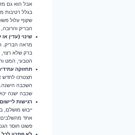
אבל הוא גם מק
בגלל רטיבות מהי
שקוף עלול פשוט
הבריק והרובה, ו
שינוי (עדין או
מראה הבריק. הם
ברק שלא רצוי, 
הטבעי, המט והמד
תחזוקה עתידית
תצטרכו לחדש או
השכבה הישנה. ל
שכבה ישנה יכול
רגישות ליישום 
ייבוש מושלם, ב
אחד מהשלבים הא
פשוט חוסר הגנה
לא פתרון לכל 