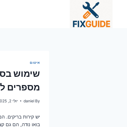
Ski
t
conten
איטום
שימוש בסי
מספרים ל
By
daniel
יולי 2, 2025
יש קירות בריקים. הם
בואו נודה, הם גם ק