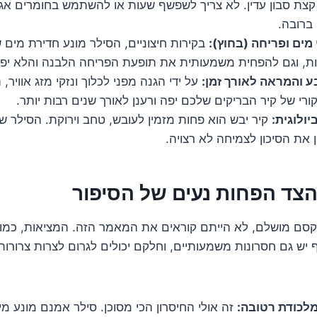
צת סבון עדין. לא צריך לשפשף שעות או להשתמש בחומרים אגרס
 ברובה.
 מים ופריחה (בחוץ):
בקירות חיצוניים, הסילר מונע חדירת מים ש
רות, וגם להפחית משמעותית את תופעת הפריחה הלבנה והלא יפה
 והמראה לאורך זמן:
על ידי הגנה מפני לכלוך ונזקי מזג אוויר,
י של קיר הבריקים שלכם יפה ורענן לאורך שנים רבות יותר.
ולוגית:
קיר יבש הוא פחות מזמין לעובש, טחב וירוקת. הסילר ש
ן את הסיכון לצמיחה לא רצויה.
הצד הפחות נעים של הסיפור
קסם מושלם, לא הייתם קוראים את המאמר הזה. המציאות, כמו 
 יש גם חסרונות משמעותיים, וחלקם יכולים לגרום לצרות צרורו
מלכודת רטובה:
זה אולי החיסרון הכי מסוכן. סילר אמנם מונע מ