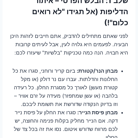
שלב 1: הבלש הפרטי – איתור
הדליפות (אל תגידו "לא רואים
כלום"!)
לפני שאתם מתחילים להדביק, אתם חייבים לזהות היכן
הבעיה. לפעמים היא גלויה לעין, אבל לעיתים קרובות
היא חבויה. הנה כמה טכניקות "בלשיות" שיעזרו לכם:
מבחן הנר/קטורת:
ביום קריר ורוחני, סגרו את כל
החלונות והדלתות. עברו עם נר דולק (או מקל
קטורת מעשן) לאורך כל מסגרת החלון. כל רעידה
בלהבה (או עשן שמתפזר) מעידה על זרם אוויר –
וזו בדיוק הנקודה שדורשת את תשומת ליבכם.
מבחן פיסת הנייר:
סגרו את החלון על פיסת נייר
דקה. אם הנייר מחליק בקלות פנימה והחוצה, יש
לכם מרווח שדורש איטום. נסו את זה בכל צד של
החלון.