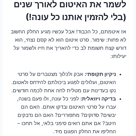
לשמר את האיטום לאורך שנים
(בלי להזמין אותנו כל עונה!)
אז איטמתם, כל הכבוד! אבל עכשיו מגיע החלק החשוב
לא פחות: שימור. סרט איטום הוא לא קסם נצחי, הוא
דורש קצת תשומת לב כדי להאריך את חייו ולשמור על
יעילותו:
ניקיון תקופתי:
אבק ולכלוך מצטברים על סרטי
האיטום, ועלולים לפגוע ביכולתם להידחס ולאטום.
נקו בעדינות עם מטלית לחה אחת לכמה חודשים.
בדיקה ויזואלית:
לפני כל עונה, ולו פעם בשנה,
עברו על סרטי האיטום ובדקו אותם. האם הם
יבשים? סדוקים? מתפוררים? האם הם נדבקים
היטב? אם אתם רואים סימני בלאי, אל תחכו –
החליפו את החלק הפגום מיד.