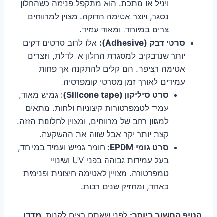
ויניל או מתכת. הוא מתקפל פנימה כשהחלון
נסגר, ויוצר אטימה הדוקה. מצוין למרווחים
צרים במיוחד, ומאוד עמיד.
סרטי דבק (Adhesive):
אלו לרוב סרטים דקים
יותר שנדבקים למסגרת החלון או לדלת, ויוצרים
אטימה רציפה. הם קלים להתקנה אך פחות
עמידים לאורך זמן מסרטי קומפרסיה.
סרט סיליקון (Silicone tape):
גמיש מאוד,
עמיד לטמפרטורות קיצוניות ולחות. מתאים
למגוון רחב של מרווחים, ומצוין לחלונות הזזה.
קצת יותר יקר אבל שווה את ההשקעה.
סרט גומי EPDM:
חומר גמיש ועמיד במיוחד,
בעל עמידות גבוהה בפני UV ושינויי
טמפרטורה. מצויין לאטימה חיצונית ופנימית
כאחד, ומחזיק שנים רבות.
הטיפ החשוב ביותר:
לפני שאתם רצים לקנות,
מדדו