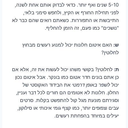
5-10 שנים ואף יותר. כדאי לבדוק אותם אחת לשנה,
לפני תחילת החורף או הקיץ, ולחפש סימני בלאי,
התייבשות או התפוררות. כשאתם רואים שהם כבר לא
"נושכים" כמו פעם, זה הזמן להחליף.
ש:
האם איטום חלונות יכול למנוע רעשים מבחוץ
לחלוטין?
ת:
לחלוטין? בקושי משהו יכול לעשות את זה, אלא אם
כן אתם בונים חדר אטום כמו בונקר. אבל איטום נכון
יכול
לשפר באופן דרמטי
את הבידוד האקוסטי של
החלון. חלונות לא אטומים הם חורים לכל דבר ועניין,
וסגירתם מונעת מגל קול להתפשט בקלות. סרטים
עבים וצפופים יותר, כמו קצף גומי איכותי או סילוקון,
יעילים במיוחד בהפחתת רעשים.