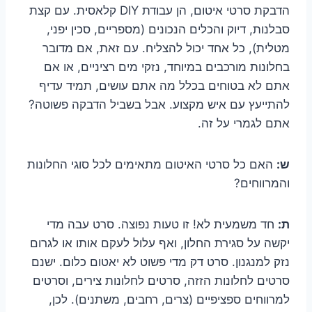
הדבקת סרטי איטום, הן עבודת DIY קלאסית. עם קצת
סבלנות, דיוק והכלים הנכונים (מספריים, סכין יפני,
מטלית), כל אחד יכול להצליח. עם זאת, אם מדובר
בחלונות מורכבים במיוחד, נזקי מים רציניים, או אם
אתם לא בטוחים בכלל מה אתם עושים, תמיד עדיף
להתייעץ עם איש מקצוע. אבל בשביל הדבקה פשוטה?
אתם לגמרי על זה.
ש:
האם כל סרטי האיטום מתאימים לכל סוגי החלונות
והמרווחים?
ת:
חד משמעית לא! זו טעות נפוצה. סרט עבה מדי
יקשה על סגירת החלון, ואף עלול לעקם אותו או לגרום
נזק למנגנון. סרט דק מדי פשוט לא יאטום כלום. ישנם
סרטים לחלונות הזזה, סרטים לחלונות צירים, וסרטים
למרווחים ספציפיים (צרים, רחבים, משתנים). לכן,