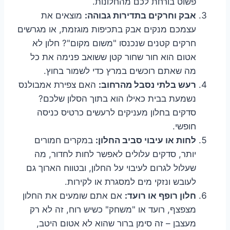
פשוט בורחת לכם מהחלונות.
אבק וחרקים בתדירות גבוהה:
מוצאים את
עצמכם מנקים אבק בתכיפות מוגזמת, או מגרשים
חרקים קטנים שנכנסו "משום מקום"? חלון לא
אטום הוא חור שחור קטן ששואב פנימה את כל
מה שאתם רוכשים במרץ כדי לשמור בחוץ.
רעש בלתי נסבל מהרחוב:
האם צפירת אמבולנס
נשמעת בבית כאילו הוא בתוך הסלון שלכם?
סדקים בחלון מעניקים לרעשים כרטיס כניסה
חופשי.
לחות או עיבוי סביב החלון:
במקרים חמורים
יותר, סדקים עלולים לאפשר לחות לחדור, מה
שעלול לגרום לעיבוי על החלון, ובטווח הארוך גם
לעובש ונזקי מים למסגרת או לקירות.
חלון רופף או רועד:
אם אתם שומעים את החלון
מצפצף, רועד או "משחק" כשיש רוח, זה לא רק
מעצבן – זה סימן ברור שהוא לא אטום היטב,