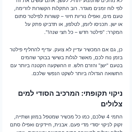
לא מחכים שהמנוע יתחיל לעשן. אתם עושים את זה
לפי לוח זמנים מוגדר. רוב התקלות הקשורות לזרימה,
טעם מים, ואפילו נוריות חיווי – קשורות לפילטר סתום
או ישן. תכניסו ליומן, לטלפון, או תדביקו פתק על
המקרר: "פילטר חדש – כל חצי שנה!".
כן, גם אם המכשיר עדיין לא צועק. עדיף להחליף פילטר
בזמן נוח לכם, מאשר לגלות בשישי בבוקר שהמים
בטעם "ישן" והזרם חלש. זו ההשקעה הקטנה ביותר עם
התשואה הגדולה ביותר לשקט הנפשי שלכם.
ניקוי תקופתי: המרכיב הסודי למים
צלולים
התמי 4 שלכם, כמו כל מכשיר שמטפל במזון ושתייה,
זקוק לניקוי יסודי מדי פעם. אבנית, חיידקים ואפילו סתם