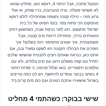
המנגל מחכה, אבל התמי 4, דווקא הוא, מחליט שהוא
לא משתף פעולה. נורה מהבהבת, ברז שותק, או אולי
גרוע מזה – נזילה קטנה וחצופה שמתחילה לזלוג דווקא
מהמקום הכי פחות צפוי. בום! הסיוט של כל בית
ישראלי מתגשם. רגע לפני כניסת שבת, כשהשעון דוחק
והאורחים בדרך, מתחילה דרמת מים קטנה, אבל
משמעותית. איך יוצאים מהסיפור הזה בשלום? איך
הופכים את הבהלה הקטנה הזו לשקט נפשי? ובכן, אם
אתם כאן, כנראה שאתם רוצים להבטיח שהשישי שלכם
יתחיל עם קפה מושלם וירגע עם מים צלולים, ולא עם
טלפונים היסטריים. בואו נצלול פנימה, כי סודות התמי
4 בשישי בבוקר עומדים להיחשף, ויש לנו כמה טריקים
בשרוול שישאירו אתכם רגועים ועם כוס מים קרים ביד.
שישי בבוקר: כשהתמי 4 מחליט