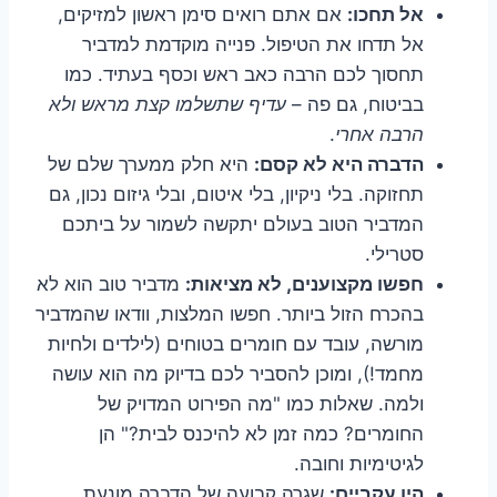
אל תחכו:
אם אתם רואים סימן ראשון למזיקים,
אל תדחו את הטיפול. פנייה מוקדמת למדביר
תחסוך לכם הרבה כאב ראש וכסף בעתיד. כמו
בביטוח, גם פה –
עדיף שתשלמו קצת מראש ולא
הרבה אחרי
.
הדברה היא לא קסם:
היא חלק ממערך שלם של
תחזוקה. בלי ניקיון, בלי איטום, ובלי גיזום נכון, גם
המדביר הטוב בעולם יתקשה לשמור על ביתכם
סטרילי.
חפשו מקצוענים, לא מציאות:
מדביר טוב הוא לא
בהכרח הזול ביותר. חפשו המלצות, וודאו שהמדביר
מורשה, עובד עם חומרים בטוחים (לילדים ולחיות
מחמד!), ומוכן להסביר לכם בדיוק מה הוא עושה
ולמה. שאלות כמו "מה הפירוט המדויק של
החומרים? כמה זמן לא להיכנס לבית?" הן
לגיטימיות וחובה.
היו עקביים:
שגרה קבועה של הדברה מונעת