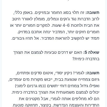
תשובה:
זה תלוי בסוג החומר ובמזיקים. באופן כללי,
לרוב הדברות נגד ג'וקים ונמלים, מומלץ לאוורר היטב
את הבית ולחכות 4-6 שעות. למקרים חמורים יותר או
חומרים חזקים יותר, המדביר ינחה אתכם במדויק.
תמיד
יש להקשיב להוראות המדביר. אל תהיו גיבורים.
שאלה 5:
האם יש דרכים טבעיות לצמצם את הצורך
בהדברה כימית?
תשובה:
לגמרי! ניקיון יסודי, איטום סדקים ופתחים,
גיזום צמחייה שנוגעת בבית, ייבוש מקורות מים עומדים,
ואפילו גידול צמחים דוחי יתושים (כמו גרניום לימוני)
יכולים לצמצם משמעותית את הצורך בהדברה כימית.
הם לא מחליפים אותה לגמרי, אבל מקטינים את
התדירות והעוצמה הנדרשת. בקיצור,
תחזוקה מונעת