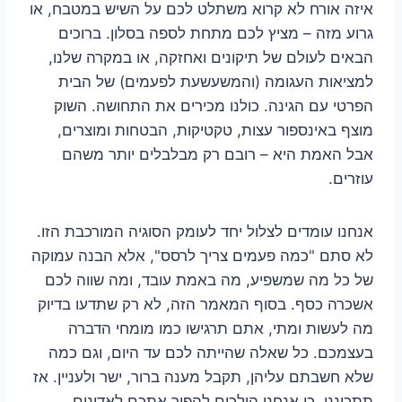
איזה אורח לא קרוא משתלט לכם על השיש במטבח, או
גרוע מזה – מציץ לכם מתחת לספה בסלון. ברוכים
הבאים לעולם של תיקונים ואחזקה, או במקרה שלנו,
למציאות העגומה (והמשעשעת לפעמים) של הבית
הפרטי עם הגינה. כולנו מכירים את התחושה. השוק
מוצף באינספור עצות, טקטיקות, הבטחות ומוצרים,
אבל האמת היא – רובם רק מבלבלים יותר משהם
עוזרים.
אנחנו עומדים לצלול יחד לעומק הסוגיה המורכבת הזו.
לא סתם "כמה פעמים צריך לרסס", אלא הבנה עמוקה
של כל מה שמשפיע, מה באמת עובד, ומה שווה לכם
אשכרה כסף. בסוף המאמר הזה, לא רק שתדעו בדיוק
מה לעשות ומתי, אתם תרגישו כמו מומחי הדברה
בעצמכם. כל שאלה שהייתה לכם עד היום, וגם כמה
שלא חשבתם עליהן, תקבל מענה ברור, ישר ולעניין. אז
תתכוננו, כי אנחנו הולכים להפוך אתכם לאדונים