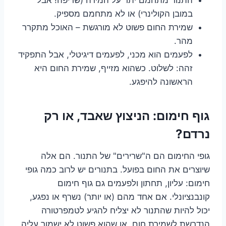
במובן הקולינרי) או לא מתחמם מספיק.
שמירת החום פשוט לא מורגשת – האוכל מתקרר
מהר.
לפעמים הוא מכני, לפעמים דיגיטלי, אבל התפקיד
זהה: לשלוט. כשהוא מזייף, שמירת החום היא
הראשונה להיפגע.
גוף חימום: הניצוץ שאבד, או רק
נרדם?
גופי החימום הם ה"שרירים" של התנור. הם אלה
שיוצרים את החום בפועל. בתנורים יש לרוב כמה גופי
חימום: עליון, תחתון ולפעמים גם גוף חימום
קונבנציונלי. אם אחד מהם (או יותר) נשרף או נפגע,
יכול להיות שהתנור לא יצליח להגיע לטמפרטורה
הנדרשת לשמירת חום, או שהוא פשוט לא ישמור עליה