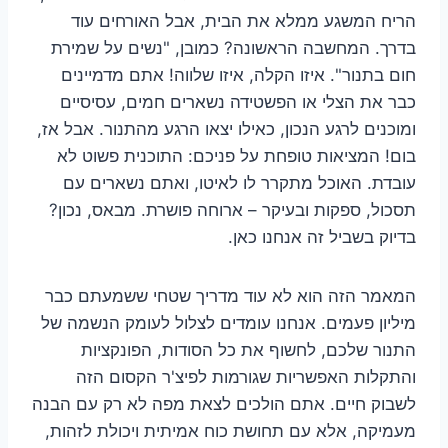
הריח המשגע ממלא את הבית, אבל האורחים עוד
בדרך. המחשבה הראשונה? כמובן, "נשים על שמירת
חום בתנור". איזו הקלה, איזו שלווה! אתם מדמיינים
כבר את הצלי או הפשטידה נשארים חמים, עסיסיים
ומוכנים לרגע הנכון, כאילו יצאו הרגע מהתנור. אבל אז,
בום! המציאות טופחת על פניכם: התוכנית פשוט לא
עובדת. האוכל מתקרר לו לאיטו, ואתם נשארים עם
תסכול, ספקות ובעיקר – ארוחה פושרת. מבאס, נכון?
בדיוק בשביל זה אנחנו כאן.
המאמר הזה הוא לא עוד מדריך שטחי ששמעתם כבר
מיליון פעמים. אנחנו עומדים לצלול לעומק הנשמה של
התנור שלכם, לחשוף את כל הסודות, הפונקציות
והתקלות האפשריות שגורמות לפיצ'ר הקסום הזה
לשבוק חיים. אתם הולכים לצאת מפה לא רק עם הבנה
מעמיקה, אלא עם תחושת כוח אמיתית ויכולת לזהות,