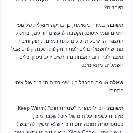
מיוחדים?
תשובה:
במידה מסוימת, כן. בדיקה ויזואלית של גופי
חימום וגומי איטום, הקשבה לרעשים חריגים, ובחינת
התצוגה הדיגיטלית יכולים לתת רמזים. ניתוק וחיבור
מחדש לחשמל יכולים לפתור תקלות תוכנה קלות. אבל
מעבר לכך, רוב האבחונים דורשים ידע, ניסיון וכלים
חשמליים מתאימים.
שאלה 5:
מה ההבדל בין "שמירת חום" ל"בישול איטי"
בתנור?
תשובה:
הבדל מהותי! "שמירת חום" (Keep Warm)
מיועדת לשמור על חום של אוכל שכבר מוכן,
בטמפרטורה נמוכה יחסית כדי שלא ימשיך להתבשל.
"בישול איטי" (Slow Cook) היא פונקציית בישול בפני