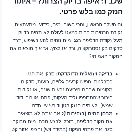
שלב 1: איפה בדיוק הצרות? – איתור
הנזק כמו בלש פרטי.
זה השלב הראשון, והכי חשוב. מים, כידוע, מתעתעים.
נקודת הרטיבות בבית כמעט לעולם לא תהיה בדיוק
מעל נקודת הדליפה בגג. מים נוטים לנוע בשיפוע, דרך
סדקים בקונסטרוקציה, ורק אז לצוץ. אז איך מוצאים את
המקור האמיתי?
בדיקה ויזואלית מדוקדקת:
סרקו את הגג
בסבלנות. חפשו קרעים גלויים, בועות, סדקים,
מקומות שבהם היריעה נראית שונה, או נקודות
חיבור שהתרופפו (ליד מעקות, פתחי אוורור, דודי
שמש). לעיתים הנזק קטן ודורש עין חדה.
מבחן המים (בזהירות!):
אם אתם לא מוצאים
את מקור הדליפה, תוכלו לבצע מבחן מים מבוקר.
סגרו את פתחי הניקוז (במידה ויש) והציפו אזור קטן