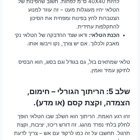
להיות 40X40 ס"מ לפחות. חשוב שהפינות של
הטלאי יהיו מעוגלות מעט – זה עוזר למנוע
הצטברות לחץ בפינות ומפחית את הסיכון
להתקלפות עתידית.
הכנת הטלאי:
ודאו שצד ההדבקה של הטלאי נקי
מאבק ולכלוך. אם יש צורך, נקו וייבשו אותו.
טלאי שמתאים בול, גם בגודל וגם בסוג, הוא הבסיס
לתיקון עמיד ואמין.
שלב 5: הריתוך הגורלי – חימום,
הצמדה, וקצת קסם (או מדע).
זהו רגע האמת. הריתוך הוא השלב שבו הטלאי הופך
לחלק בלתי נפרד מהגג. זה דורש ריכוז, יציבות, וקצת
תרגול. תחשבו על זה כמו לרקוד עם אש – צריך לדעת