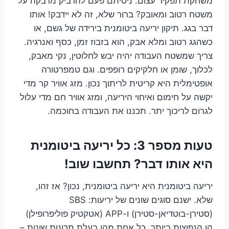
משחקת תפקיד עצום. ניסיתם פעם להדביק מדבקה על
משטח רטוב ומאובק? ברור שלא, זה לא יידבק! אותו
דבר בגג. תיקון יריעה ביטומנית בירידה של גשם, או
כשהגג רטוב ומלא אבק, הוא בזבוז זמן, כסף ואנרגיה.
צריך שמשטח העבודה יהיה יבש לחלוטין, נקי מאבק,
לכלוך, שומן או חלקיקים רופפים. וגם טמפרטורה
אופטימלית היא קריטית לריתוך נכון. מזג אוויר קר מדי
יקשה על חימום ואיחוי היריעה, ומזג אוויר חם מדי עלול
לגרום לריכוך יתר. תכננו את העבודה בחוכמה.
טעות מספר 3: כל יריעה ביטומנית
היא אותו דבר? תחשבו שוב!
יריעה ביטומנית היא יריעה ביטומנית, נכון? אז זהו,
שלא. ישנם סוגים שונים של יריעות: SBS
(סטירן-בוטדיאן-סטירן) ו-APP (אטקטיק פוליפרופילן)
הן הנפוצות ביותר. כל אחת מהן בעלת תכונות שונות –