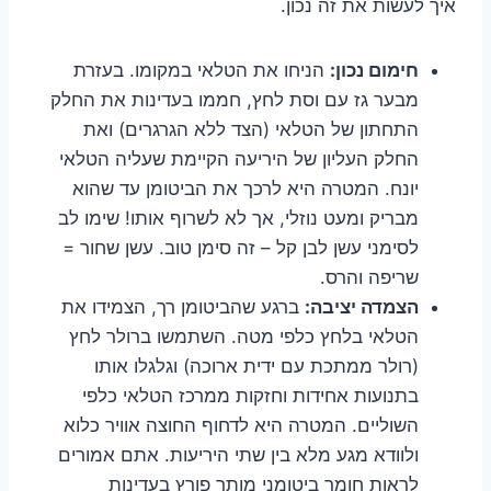
איך לעשות את זה נכון.
חימום נכון:
הניחו את הטלאי במקומו. בעזרת
מבער גז עם וסת לחץ, חממו בעדינות את החלק
התחתון של הטלאי (הצד ללא הגרגרים) ואת
החלק העליון של היריעה הקיימת שעליה הטלאי
יונח. המטרה היא לרכך את הביטומן עד שהוא
מבריק ומעט נוזלי, אך לא לשרוף אותו! שימו לב
לסימני עשן לבן קל – זה סימן טוב. עשן שחור =
שריפה והרס.
הצמדה יציבה:
ברגע שהביטומן רך, הצמידו את
הטלאי בלחץ כלפי מטה. השתמשו ברולר לחץ
(רולר ממתכת עם ידית ארוכה) וגלגלו אותו
בתנועות אחידות וחזקות ממרכז הטלאי כלפי
השוליים. המטרה היא לדחוף החוצה אוויר כלוא
ולוודא מגע מלא בין שתי היריעות. אתם אמורים
לראות חומר ביטומני מותך פורץ בעדינות