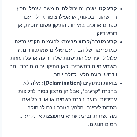
קרע קטן ישר:
זה יכול להיות משהו שנפל, חפץ
חד שהונח בטעות, או אפילו ציפור גדולה עם
טפרים ארוכים במיוחד. התיקון פשוט יחסית, אך
דורש דיוק.
קרע מורכב/קרוע פרימה:
לפעמים הקרע נראה
כמו פרימה של הבד, עם שוליים שמתפוררים. זה
עלול להעיד על התיישנות של היריעה או על תזוזות
משמעותיות בתשתית. כאן התיקון יהיה מורכב יותר
וידרוש יריעת טלאי גדולה יותר.
בועות וניתוקים (Delamination):
אלה לא
בהכרח "קרעים", אבל הן מתכון בטוח לדליפות
עתידיות. בועה נוצרת כשמים או אוויר כלואים
מתחת ליריעה. הלחץ הגובר גורם לניתוקה
מהתשתית, וברגע שהיא מתפוצצת או נקרעת,
המים חוגגים.