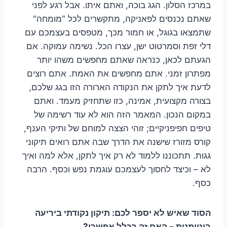
במרכז הסלון. הגג בוכה, ואתם איתו. אבל רגע לפני
שאתם נכנסים לפאניקה, מתקשרים לכל "מומחה"
שתמצאו בגוגל, או חמור מכך, מטפסים בעצמכם עם
דלי זפת וסמרטוט ישן, עצרו הכל. נשימה עמוקה. אם
הגעתם לכאן, כנראה שאתם מחפשים משהו יותר
מפתרון זמני. אתם מחפשים את האמת. אתם רוצים
לדעת איך לתקן את הנקודה הארורה הזו בגג שלכם,
בצורה מקצועית, אמינה, כזו שתחזיק מעמד. ואתם
במקום הנכון. המאמר הזה הוא לא עוד רשימה של
טיפים חפיפניקיים; זוהי הצצה למוחם של ותיקי הענף,
קורס מזורז שישנה את הדרך שבה אתם רואים תיקוני
גגות. תתכוננו ללמוד לא רק איך לתקן, אלא למה ואיך
לא – וכיצד לחסוך לעצמכם עוגמת נפש וכסף. הרבה
כסף.
הסוד שאיש לא יספר לכם: תיקון נקודתי ביריעה
ביטומנית – האם זה בכלל אפשרי?