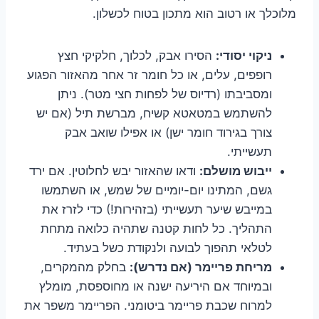
מלוכלך או רטוב הוא מתכון בטוח לכשלון.
ניקוי יסודי:
הסירו אבק, לכלוך, חלקיקי חצץ
רופפים, עלים, או כל חומר זר אחר מהאזור הפגוע
ומסביבתו (רדיוס של לפחות חצי מטר). ניתן
להשתמש במטאטא קשיח, מברשת תיל (אם יש
צורך בגירוד חומר ישן) או אפילו שואב אבק
תעשייתי.
ייבוש מושלם:
ודאו שהאזור יבש לחלוטין. אם ירד
גשם, המתינו יום-יומיים של שמש, או השתמשו
במייבש שיער תעשייתי (בזהירות!) כדי לזרז את
התהליך. כל לחות קטנה שתהיה כלואה מתחת
לטלאי תהפוך לבועה ולנקודת כשל בעתיד.
מריחת פריימר (אם נדרש):
בחלק מהמקרים,
ובמיוחד אם היריעה ישנה או מחוספסת, מומלץ
למרוח שכבת פריימר ביטומני. הפריימר משפר את