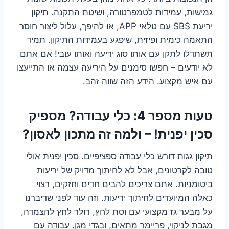
גמישות, עמידות לטמפרטורה, ושיטת התקנה. תיקון
יריעת SBS עם טלאי APP, או להיפך, עלול ליצור חוסר
התאמה כימית ופיזית, שיפגע בעמידות התיקון. תמיד
תשתדלו לתקן עם אותו סוג יריעה ואותו עובי! אם אתם
לא יודעים – חפשו סימנים על היריעה עצמה או התייעצו
עם איש מקצוע. הידע הזה שווה זהב.
טעות מספר 4: כלי עבודה? מספיק
סכין יפנית! – ולמה זה מתכון לאסון?
תיקון גגות דורש כלי עבודה ספציפיים. סכין יפנית אולי
טובה לקרטונים, אבל לא לחיתוך מדויק של יריעות
ביטומניות. אתם צריכים להבים חדים וחזקים, רצוי
כאלה המיועדים לחיתוך יריעות. וזה עוד לפני שדיברנו
על מבער גז מקצועי עם וסת לחץ, רולר לחץ להצמדה,
מגבת לניקוי, פריימר מתאים, ובגדי מגן. עבודה עם