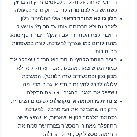
הדרוש ויאותת על תקלה. לפעמים זה קורה בדיוק
כשממש בא לכם סודה קרה… חוק מרפי בפעולה.
בלון גז לא מחובר כראוי:
אולי החלפתם בלון
לאחרונה ולא הברגתם אותו עד הסוף? או שאולי
החיבור קצת השתחרר עם הזמן? חיבור רופף מונע
מהגז לזרום כמו שצריך למערכת. קורה במשפחות
הכי טובות.
בעיה בווסת הלחץ:
הווסת הוא הרכיב שמבקר את
כמות הגז שיוצאת מהבלון. אם הוא תקול או לא
מכוון נכון (במכשירים שזה רלוונטי), המערכת
עלולה לקבל לחץ נמוך מדי או גבוה מדי, מה
שיפעיל את מנגנון ההגנה ויציג את התקלה.
צינורית גז חסומה או מקופלת:
לפעמים הצינורית
הדקיקה שמובילה את הגז מהבלון למערכת
נסתמת מלכלוך קטן או שאריות, או שהיא פשוט
התקפלה מאחורי המכשיר בצורה שחוסמת את
הזרימה. מכשול קטן, תקלה גדולה.