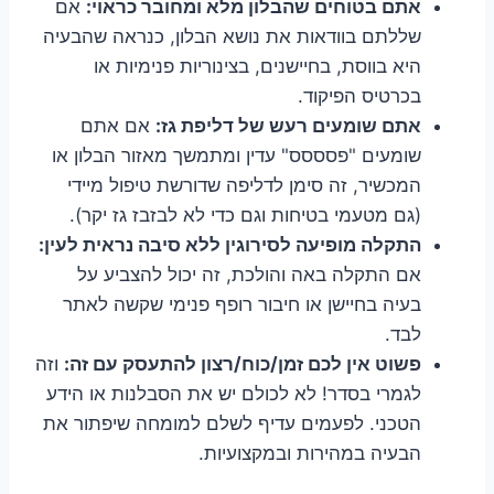
אתם בטוחים שהבלון מלא ומחובר כראוי:
אם
שללתם בוודאות את נושא הבלון, כנראה שהבעיה
היא בווסת, בחיישנים, בצינוריות פנימיות או
בכרטיס הפיקוד.
אתם שומעים רעש של דליפת גז:
אם אתם
שומעים "פסססס" עדין ומתמשך מאזור הבלון או
המכשיר, זה סימן לדליפה שדורשת טיפול מיידי
(גם מטעמי בטיחות וגם כדי לא לבזבז גז יקר).
התקלה מופיעה לסירוגין ללא סיבה נראית לעין:
אם התקלה באה והולכת, זה יכול להצביע על
בעיה בחיישן או חיבור רופף פנימי שקשה לאתר
לבד.
פשוט אין לכם זמן/כוח/רצון להתעסק עם זה:
וזה
לגמרי בסדר! לא לכולם יש את הסבלנות או הידע
הטכני. לפעמים עדיף לשלם למומחה שיפתור את
הבעיה במהירות ובמקצועיות.