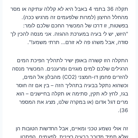
תקלה 36 בתמי 4 באבל היא לא קללה עתיקה או מסר
מהחלל החיצון (למרות שלפעמים זה מרגיש ככה).
בפשטות, זו דרכו של המכשיר החכם שלכם לומר:
"היוש, יש לי בעיה במערכת ההגזה. אני מנסה להכין לך
סודה, אבל משהו פה לא זורם… תרתי משמע!".
התקלה הזו קשורה באופן ישיר לתהליך הפיכת המים
הרגילים שלכם למים מוגזים ומרעננים. המכשיר מנסה
להזרים פחמן דו-חמצני (CO2) מהבלון אל המים,
וכשהוא נתקל בבעיה בתהליך הזה – בין אם זה חוסר
בגז, לחץ לא תקין, סתימה או תקלה בחיישנים – הוא
מרים דגל אדום (או במקרה שלנו, מציג את המספר
36).
זה אולי נשמע טכני ומאיים, אבל החדשות הטובות הן
שלא תמיד מדובר בבעיה רצינית. לפעמים, הפתרון