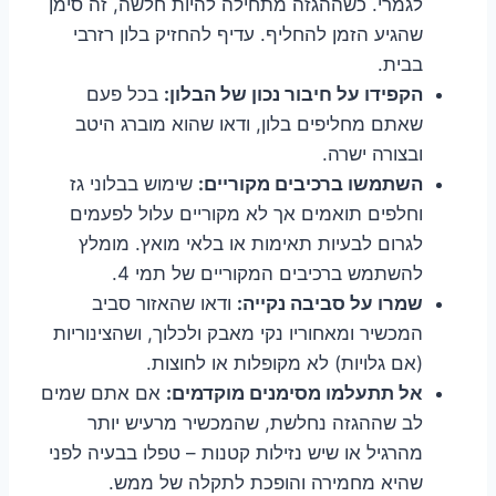
לגמרי. כשההגזה מתחילה להיות חלשה, זה סימן
שהגיע הזמן להחליף. עדיף להחזיק בלון רזרבי
בבית.
הקפידו על חיבור נכון של הבלון:
בכל פעם
שאתם מחליפים בלון, ודאו שהוא מוברג היטב
ובצורה ישרה.
השתמשו ברכיבים מקוריים:
שימוש בבלוני גז
וחלפים תואמים אך לא מקוריים עלול לפעמים
לגרום לבעיות תאימות או בלאי מואץ. מומלץ
להשתמש ברכיבים המקוריים של תמי 4.
שמרו על סביבה נקייה:
ודאו שהאזור סביב
המכשיר ומאחוריו נקי מאבק ולכלוך, ושהצינוריות
(אם גלויות) לא מקופלות או לחוצות.
אל תתעלמו מסימנים מוקדמים:
אם אתם שמים
לב שההגזה נחלשת, שהמכשיר מרעיש יותר
מהרגיל או שיש נזילות קטנות – טפלו בבעיה לפני
שהיא מחמירה והופכת לתקלה של ממש.