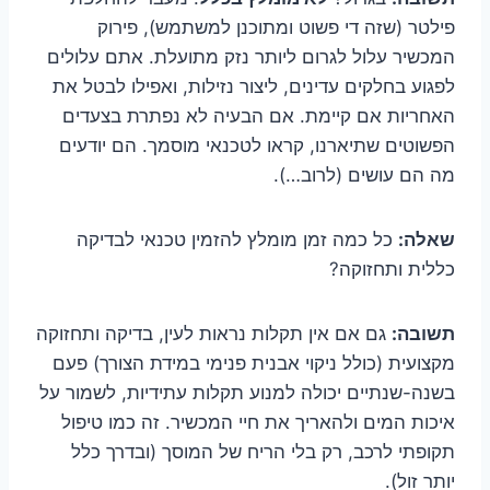
פילטר (שזה די פשוט ומתוכנן למשתמש), פירוק
המכשיר עלול לגרום ליותר נזק מתועלת. אתם עלולים
לפגוע בחלקים עדינים, ליצור נזילות, ואפילו לבטל את
האחריות אם קיימת. אם הבעיה לא נפתרת בצעדים
הפשוטים שתיארנו, קראו לטכנאי מוסמך. הם יודעים
מה הם עושים (לרוב…).
שאלה:
כל כמה זמן מומלץ להזמין טכנאי לבדיקה
כללית ותחזוקה?
תשובה:
גם אם אין תקלות נראות לעין, בדיקה ותחזוקה
מקצועית (כולל ניקוי אבנית פנימי במידת הצורך) פעם
בשנה-שנתיים יכולה למנוע תקלות עתידיות, לשמור על
איכות המים ולהאריך את חיי המכשיר. זה כמו טיפול
תקופתי לרכב, רק בלי הריח של המוסך (ובדרך כלל
יותר זול).