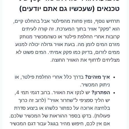
טכנאים (שעכשיו גם אתם יודעים)
תרחיש נוסף, נפוץ פחות מהפילטר אבל בהחלט קיים,
הוא "פקק" אוויר בתוך המערכת. זה קורה לעיתים
קרובות אחרי החלפת פילטר או כשהמכשיר מנותק
מזרם המים לזמן מה. בועת אוויר גדולה יכולה למנוע
ממים לזרום, בדיוק כמו פקק אמיתי. המים פשוט לא
מצליחים לדחוף את האוויר החוצה.
איך מזהים?
בדרך כלל אחרי החלפת פילטר, או
ניתוק המכשיר.
הפתרון?
יש לנקז את האוויר. ברוב דגמי תמי 4,
יש הליך ספציפי ל"שחרור אוויר" (לרוב זה כרוך
בלחיצה ארוכה על כפתור כלשהו או ביצוע סדרת
פעולות). בדקו בספר ההוראות של המכשיר שלכם.
אם אין לכם, חיפוש מהיר בגוגל עבור דגם המכשיר