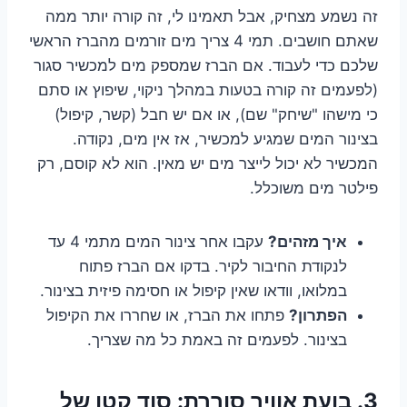
זה נשמע מצחיק, אבל תאמינו לי, זה קורה יותר ממה
שאתם חושבים. תמי 4 צריך מים זורמים מהברז הראשי
שלכם כדי לעבוד. אם הברז שמספק מים למכשיר סגור
(לפעמים זה קורה בטעות במהלך ניקוי, שיפוץ או סתם
כי מישהו "שיחק" שם), או אם יש חבל (קשר, קיפול)
בצינור המים שמגיע למכשיר, אז אין מים, נקודה.
המכשיר לא יכול לייצר מים יש מאין. הוא לא קוסם, רק
פילטר מים משוכלל.
איך מזהים?
עקבו אחר צינור המים מתמי 4 עד
לנקודת החיבור לקיר. בדקו אם הברז פתוח
במלואו, וודאו שאין קיפול או חסימה פיזית בצינור.
הפתרון?
פתחו את הברז, או שחררו את הקיפול
בצינור. לפעמים זה באמת כל מה שצריך.
3. בועת אוויר סוררת: סוד קטן של