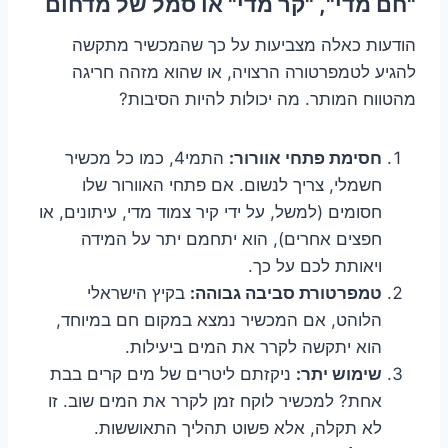
"חם מדי", "קר מדי" או סמל של מדחום
הודעות כאלה מצביעות על כך שהמכשיר מתקשה
להגיע לטמפרטורה הרצויה, או שהוא מזהה חריגה
מהטווח המותר. מה יכולות להיות הסיבות?
חסימת פתחי אוורור:
התמי4, כמו כל מכשיר
חשמלי, צריך לנשום. אם פתחי האוורור שלו
חסומים (למשל, על ידי קיר צמוד מדי, עיתונים, או
חפצים אחרים), הוא יתחמם יתר על המידה
ויאותת לכם על כך.
טמפרטורת סביבה גבוהה:
בקיץ הישראלי
הלוהט, אם המכשיר נמצא במקום חם במיוחד,
הוא יתקשה לקרר את המים ביעילות.
שימוש יתר:
ניקזתם ליטרים של מים קרים בבת
אחת? למכשיר לוקח זמן לקרר את המים שוב. זו
לא תקלה, אלא פשוט תהליך התאוששות.