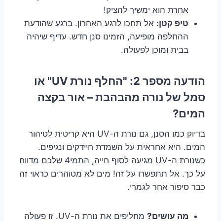
אחרת הוא ימשיך להציק!
טיפ קטן:
אל תחכו לרגע האחרון. ברגע שהודעת
ההחלפה מופיעה, הזמינו סנן חדש. עדיף שיהיה
בבית ומוכן לפעולה.
הודעה מספר 2: "החלף נורת UV" או
סמל של נורה מהבהבת – אור בקצה
המים?
בדיוק כמו הסנן, גם נורת ה-UV היא קריטית לטיהור
המים. היא אחראית על השמדת חיידקים ונגיפים.
כשנורת ה-UV מגיעה לסוף חייה, התמי4 שלכם מדווח
על כך. אל תתפשרו על זה! מים לא מטוהרים כראוי זה
כבר סיפור אחר לגמרי.
מה עושים?
מחליפים את נורת ה-UV. זו פעולה