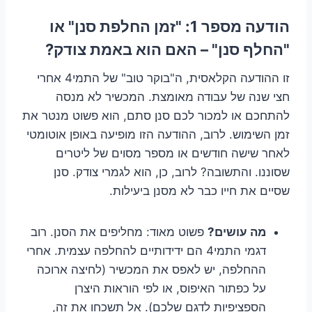
הודעה מספר 1: "זמן החלפת סנן" או
"החלף סנן" – האם הוא באמת צודק?
זו ההודעה הקלאסית, ה"בוקר טוב" של התמי4 אחרי
חצי שנה של עבודה מאומצת. המכשיר לא מנסה
להתחכם או למכור לכם סנן סתם, הוא פשוט מנטר את
זמן השימוש. לרוב, ההודעה הזו מופיעה באופן אוטומטי
לאחר שישה חודשים או מספר מסוים של ליטרים
שסוננו. והתשובה? לרוב, כן, הוא לגמרי צודק. סנן
שסיים את חייו כבר לא מסנן ביעילות.
מה עושים?
פשוט מאוד: מחליפים את הסנן. רוב
דגמי התמי4 הם ידידותיים להחלפה עצמית. אחרי
ההחלפה, יש לאפס את המכשיר (לחיצה ארוכה
על כפתור האיפוס, או לפי הוראות היצרן
הספציפיות לדגם שלכם). אל תשכחו את זה,