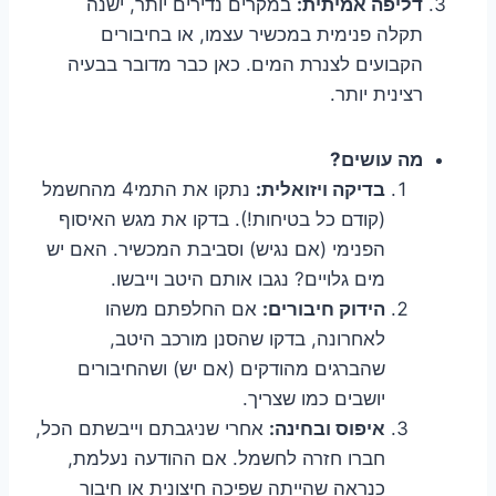
דליפה אמיתית:
במקרים נדירים יותר, ישנה
תקלה פנימית במכשיר עצמו, או בחיבורים
הקבועים לצנרת המים. כאן כבר מדובר בבעיה
רצינית יותר.
מה עושים?
בדיקה ויזואלית:
נתקו את התמי4 מהחשמל
(קודם כל בטיחות!). בדקו את מגש האיסוף
הפנימי (אם נגיש) וסביבת המכשיר. האם יש
מים גלויים? נגבו אותם היטב וייבשו.
הידוק חיבורים:
אם החלפתם משהו
לאחרונה, בדקו שהסנן מורכב היטב,
שהברגים מהודקים (אם יש) ושהחיבורים
יושבים כמו שצריך.
איפוס ובחינה:
אחרי שניגבתם וייבשתם הכל,
חברו חזרה לחשמל. אם ההודעה נעלמת,
כנראה שהייתה שפיכה חיצונית או חיבור